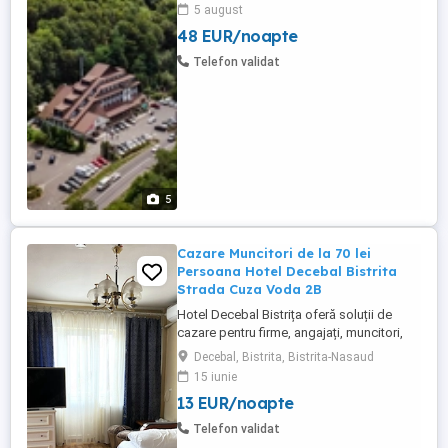
dedicate evenimentelor sau teambuilding-
5 august
urilor. Locația noastră, la marginea pădurii,
48 EUR/noapte
între Sibiu și Brașov. Confort și
gastronomie tradițională Hotelul Fântânița
Telefon validat
Haiducului este locul unde ...
5
Cazare Muncitori de la 70 lei
Persoana Hotel Decebal Bistrita
Strada Cuza Voda 2B
Hotel Decebal Bistrița oferă soluții de
cazare pentru firme, angajați, muncitori,
echipe de tehnicieni, delegații și
Decebal, Bistrita, Bistrita-Nasaud
colaboratori aflați temporar în Bistrița sau
15 iunie
în județul Bistrița-Năsăud. Suntem un hotel
13 EUR/noapte
de 2 stele, situat central în Bistrița, potrivit
pentru companiile care caută cazare
Telefon validat
practică, ...