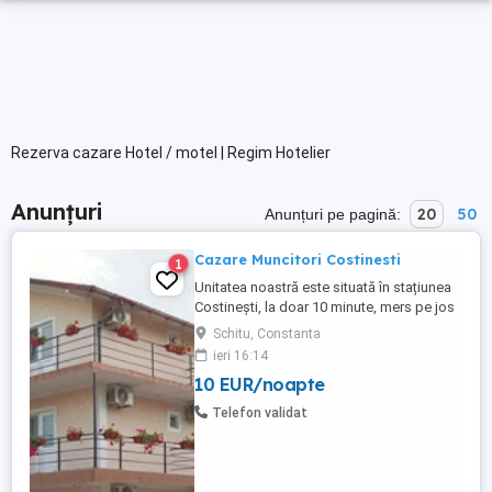
Rezerva cazare Hotel / motel | Regim Hotelier
Anunțuri
20
50
Anunțuri pe pagină:
Cazare Muncitori Costinesti
1
Unitatea noastră este situată în stațiunea
Costinești, la doar 10 minute, mers pe jos
până la Plaja Obelisc, 5 minute până la
Schitu, Constanta
stația CFR Halta Tabără Costinesti și doar
ieri 16:14
3 minute până la Parcul de Distracții.
10 EUR/noapte
Capacitatea de cazare este peste 60
locuri serie în camere duble și camere
Telefon validat
triple. Locația noastră ...