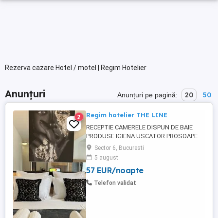
Rezerva cazare Hotel / motel | Regim Hotelier
Anunțuri
20
50
Anunțuri pe pagină:
Regim hotelier THE LINE
2
RECEPTIE CAMERELE DISPUN DE BAIE
PRODUSE IGIENA USCATOR PROSOAPE
PATURI DUBLE CU LENJERIE SI PERNE TV
Sector 6, Bucuresti
LED AER CONDITIONAT WIFI +INTERNET
5 august
GRATUIT FRIGIDER FIERBATOR APA +CEAI
57 EUR/noapte
OPTIONAL MIC DEJUN -PRANZ-CINA
TERASA EXTERIOARA SE SEVESC CAFELE
Telefon validat
SUCURI.. PARCARE IN FATA LOCATIEI
OFERIM SERVICI SPALATORIE ...