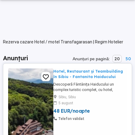
Rezerva cazare Hotel / motel Transfagarasan | Regim Hotelier
Anunțuri
20
50
Anunțuri pe pagină:
Hotel, Restaurant și Teambuilding
în Sibiu - Fantanita Haiducului
Descoperă Fântânița Haiducului un
complex turistic complet, cu hotel,
restaurante, sală de conferințe și spații
Sibiu, Sibiu
dedicate evenimentelor sau teambuilding-
5 august
urilor. Locația noastră, la marginea pădurii,
48 EUR/noapte
între Sibiu și Brașov. Confort și
gastronomie tradițională Hotelul Fântânița
Telefon validat
Haiducului este locul unde ...