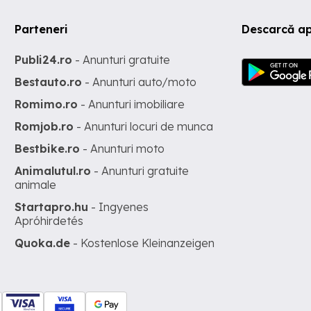
Parteneri
Descarcă ap
Publi24.ro
- Anunturi gratuite
Bestauto.ro
- Anunturi auto/moto
Romimo.ro
- Anunturi imobiliare
Romjob.ro
- Anunturi locuri de munca
Bestbike.ro
- Anunturi moto
Animalutul.ro
- Anunturi gratuite
animale
Startapro.hu
- Ingyenes
Apróhirdetés
Quoka.de
- Kostenlose Kleinanzeigen