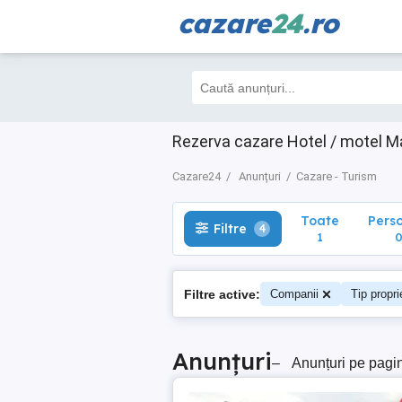
cazare
24
.ro
Toate
Perso
Filtre
4
1
0
Rezerva cazare Hotel / motel Ma
Cazare24
Anunțuri
Cazare - Turism
Toate
Pers
Filtre
4
1
Filtre active:
Companii
Tip propri
Anunțuri
–
Anunțuri pe pagi