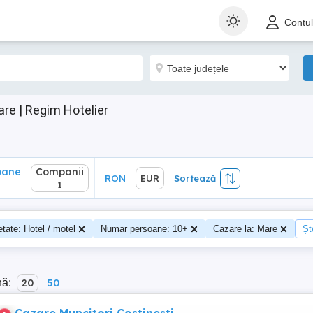
ane
Companii
RON
EUR
Sortează
Contu
1
re | Regim Hotelier
oane
Companii
RON
EUR
Sortează
0
1
etate: Hotel / motel
Numar persoane: 10+
Cazare la: Mare
Șt
nă:
20
50