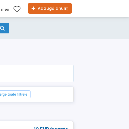
Adaugă anunț
l meu
erge toate filtrele