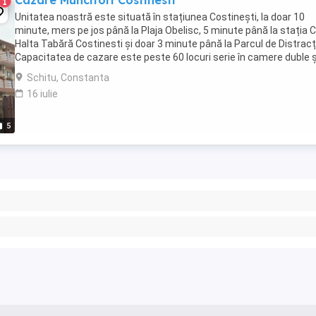
Cazare Muncitori Costinesti
1
Unitatea noastră este situată în stațiunea Costinești, la doar 10
minute, mers pe jos până la Plaja Obelisc, 5 minute până la stația 
Halta Tabără Costinesti și doar 3 minute până la Parcul de Distracți
Capacitatea de cazare este peste 60 locuri serie în camere duble ș
camere triple. Locația noastră ...
Schitu, Constanta
16 iulie
5