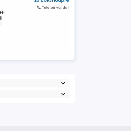
10 EUR/noapte
Telefon validat
CFR
i.
i