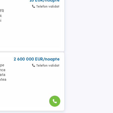
10 EUR/noapte
Telefon validat
CFR
i.
i
2 600 000 EUR/noapte
 pe
Telefon validat
inca
data
atea