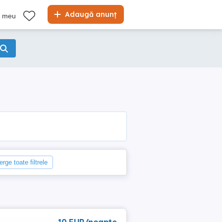
Adaugă anunț
l meu
erge toate filtrele