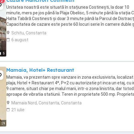
Cazare Muncitori Costinesti
2
Unitatea noastră este situată în stațiunea Costinești, la doar 10
minute, mers pe jos până la Plaja Obelisc, 5 minute până la stația 
Halta Tabără Costinesti și doar 3 minute până la Parcul de Distracți
Capacitatea de cazare este peste 60 locuri serie în camere duble ș
camere triple. Locația noastră ...
Schitu, Constanta
6 august
5
Mamaia, Hotel+ Restaurant
Mamaia, va prezentam spre vanzare in zona exclusivista, localizat
plaja, Hotel + Restaurant 4*, P+2 cu autorizatie pt inca un etaj, cu 
9 camere, situat chiar pe malul marii, intr-o zona linistita, dar toto
aproape de vibratia statiunii. Teren in proprietate 500 mp. Propriet
dispune ...
Mamaia Nord, Constanta, Constanta
21 iulie
19