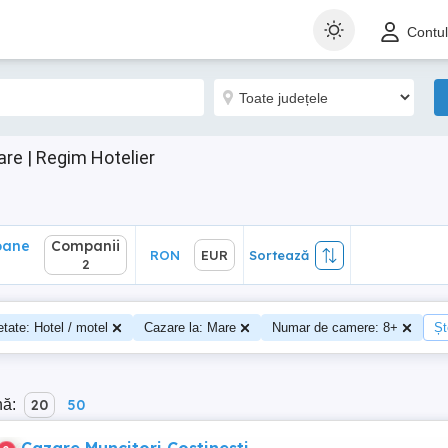
ane
Companii
RON
EUR
Sortează
Contu
2
re | Regim Hotelier
oane
Companii
RON
EUR
Sortează
2
etate: Hotel / motel
Cazare la: Mare
Numar de camere: 8+
Șt
nă:
20
50