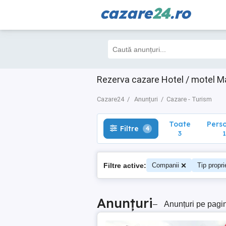
cazare
24
.ro
Toate
Perso
Filtre
4
3
1
Rezerva cazare Hotel / motel Ma
Cazare24
Anunțuri
Cazare - Turism
Toate
Pers
Filtre
4
3
1
Filtre active:
Companii
Tip propri
Anunțuri
–
Anunțuri pe pagi