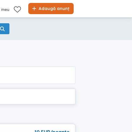
Adaugă anunț
l meu