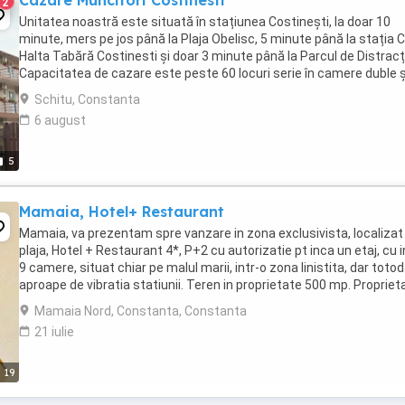
Cazare Muncitori Costinesti
2
Unitatea noastră este situată în stațiunea Costinești, la doar 10
minute, mers pe jos până la Plaja Obelisc, 5 minute până la stația 
Halta Tabără Costinesti și doar 3 minute până la Parcul de Distracți
Capacitatea de cazare este peste 60 locuri serie în camere duble ș
camere triple. Locația noastră ...
Schitu, Constanta
6 august
5
Mamaia, Hotel+ Restaurant
Mamaia, va prezentam spre vanzare in zona exclusivista, localizat
plaja, Hotel + Restaurant 4*, P+2 cu autorizatie pt inca un etaj, cu 
9 camere, situat chiar pe malul marii, intr-o zona linistita, dar toto
aproape de vibratia statiunii. Teren in proprietate 500 mp. Propriet
dispune ...
Mamaia Nord, Constanta, Constanta
21 iulie
19