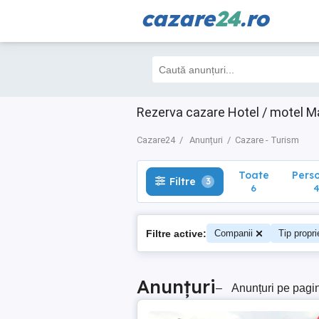
cazare
24
.ro
Toate
Perso
Filtre
3
6
4
Rezerva cazare Hotel / motel Ma
Cazare24
Anunțuri
Cazare - Turism
Toate
Pers
Filtre
3
6
Filtre active:
Companii
Tip propri
Anunțuri
–
Anunțuri pe pagi