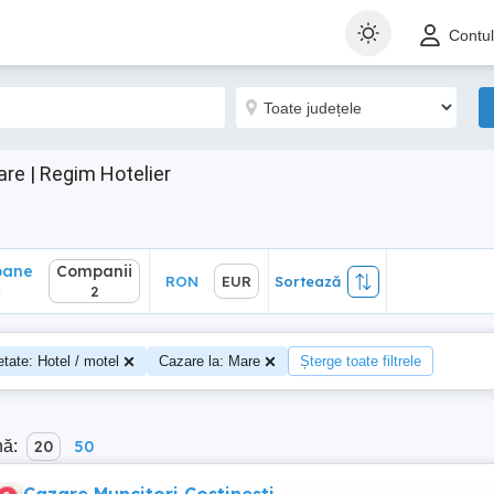
ane
Companii
RON
EUR
Sortează
Contu
2
re | Regim Hotelier
oane
Companii
RON
EUR
Sortează
4
2
etate: Hotel / motel
Cazare la: Mare
Șterge toate filtrele
nă:
20
50