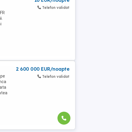
10 EUR/noapte
Telefon validat
CFR
i.
i
2 600 000 EUR/noapte
 pe
Telefon validat
inca
data
atea