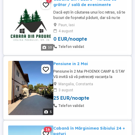
7
grătar / sală de evenimente
Dacă ești în căutarea unui loc retras, să te
bucuri de foșnetul pădurii, dar să nu te
îndepărtezi de oraș, Cabana din Pădure
Paun, Iasi
este cea mai bună alegere. Punem la
4 august
dispoziție terasă amenajată cu grătar
0 EUR/noapte
pentru petreceri reușite sau seri liniștite
alături de cei apropiați. Capacitatea
Telefon validat
10
terasei este de maxim ...
Pensiune in 2 Mai
Pensiune în 2 Mai PHOENIX CAMP & STAY
Vă invită să vă petreceți vacanța la
pensiunea noastră din 2 Mai, într-o zonă
Mangalia, Constanta
liniștită, la doar 8 minute de mers pe jos
3 august
până la plajă. Pensiunea dispune de: *
25 EUR/noapte
Etaj: 4 camere cu 3 băi . * Parter: 3 camere
și 2 băi. * TV(smart) în fiecare cameră *
Telefon validat
Wi-Fi gratuit. * ...
5
Cabană în Mărginimea Sibiului 24 +
16
paturi