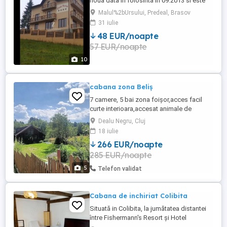
noua data in folosinta in 09.2013 si este
situata in Predeal pe drumul spre
Malul%2bUrsului, Predeal, Brasov
Manastirea Sfantul Nicolae intr-o zona
31 iulie
inconjurata de padure,cu o priveliste
48 EUR/noapte
minunata. Aceasta va pune la dispozitie 7
57 EUR/noapte
camere duble matrimoniale si 2 camere
familiale cu 4 locuri,dotate ...
10
cabana zona Beliș
7 camere, 5 bai zona foișor,acces facil
curte interioara,accesat animale de
companie
Dealu Negru, Cluj
18 iulie
266 EUR/noapte
285 EUR/noapte
5
Telefon validat
Cabana de inchiriat Colibita
Situată in Colibita, la jumătatea distantei
între Fishermann's Resort și Hotel
Panoramic. Suprafața totala 18