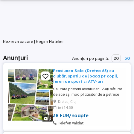
Rezerva cazare | Regim Hotelier
Anunțuri
20
50
Anunțuri pe pagină:
Pensiunea Solo (Dretea 63) cu
ciubăr, spatiu de joaca pt copii,
teren de sport si ATV-uri
Salutare prieteni aventurieri! V-ați săturat
de același mod plictisitor de a petrece
timpul liber? Veniți să petreceți niște
Dretea, Cluj
momente de neuitat la Pensiunea Solo din
ieri 14:50
localitatea Dretea, județul Cluj. Împreună
38 EUR/noapte
cu noi, veți fi răsfățați cu cele mai
5
frumoase priveliști și cele mai intense
Telefon validat
experiențe. De ...