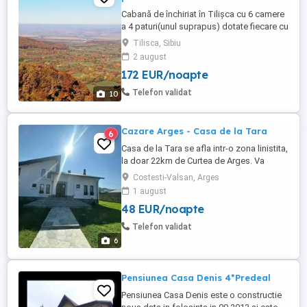
Cabană de închiriat în Tilișca cu 6 camere
a 4 paturi(unul suprapus) dotate fiecare cu
baie, prici pt ca. 8 persoane, cameră de zi
Tilisca, Sibiu
de ca 60 m pătrați cu bucătărie deschisă,
2 august
baie de servici și 2 toalete exterioare.
172 EUR/noapte
Cabana este dotată cu toate cele
necesare : plită, cuptor, mașină de spălat
Telefon validat
10
vase, nespresso ...
Cazare Arges - Casa de la Tara
6
Casa de la Tara se afla intr-o zona linistita,
la doar 22km de Curtea de Arges. Va
punem la dispozitie un living generos de
Costesti-Valsan, Arges
50mp2, o bucatarie complet utilata si 7
1 august
camere dintre care 5 duble matrimoniale si
48 EUR/noapte
2 camere triple. Camerele dispun de baie
proprie, tv, wifi. Optional se poate inchiria
Telefon validat
si ciubar. Cabana ...
6
Pensiunea Casa Denis 4*Predeal
Pensiunea Casa Denis este o constructie