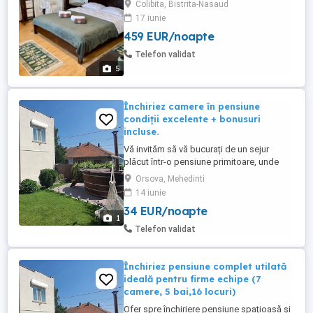
Colibita, Bistrita-Nasaud
ari.Complex format din 2 clădiri, 2 parcări,
17 iunie
curte, parc împădurit, foișor acoperit și
459 EUR/noapte
debara lemnărie. Prima cladire are
suprafața construită de 369 mp, formată
Telefon validat
din 2 apartamente ( dormitor, ...
5
Închiriez camere în pensiune
condiții excelente + bonusuri
incluse.
Vă invităm să vă bucurați de un sejur
plăcut într-o pensiune primitoare, unde
confortul și atmosfera relaxantă se îmbină
Orsova, Mehedinti
perfect. Închiriem camere curate și
14 iunie
spațioase, ideale atât pentru perioade
34 EUR/noapte
scurte, cât și pentru șederi mai lungi.
1
Facilități oferite: Bucătărie complet utilată,
Telefon validat
la dispoziția oaspeților Living ...
Închiriez pensiune complet utilată
ideală pentru firme echipe (7
camere, 5 bai,16 locuri)
Ofer spre închiriere pensiune spațioasă și