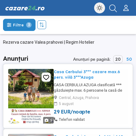
cazare
24
.ro
Filtre
3
Rezerva cazare Valea prahovei | Regim Hotelier
Anunțuri
20
50
Anunțuri pe pagină:
Casa Cerbului 3*** cazare max.6
pers. vilă 3***Azuga
CASA CERBULUI AZUGA clasificată ***
găzduiește max. 6 persoane la casă de
vacanță, cu dotări complete pt self
Central, Azuga, Prahova
catering, Cazare singuri în apartament
5 august
integral în vilă, capacitate redusă pt mic
29 EUR/noapte
grup de 2-3 familii fără alți turiști în incintă,
casă situată în centrul stațiunii vă pune la
Telefon validat
5
dispoziție un ...