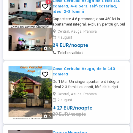
Casa Cerbului Azuga de 1 Mai 140
1
camera, 4-6 pers. self-catering,
ideal 2-3 familii
Capacitate 4-6 persoane, doar 450 lei în
apartament integral, exclusiv pentru grupul
dumneavoastră, de circa 4-6 persoane!, cu
Central, Azuga, Prahova
dotări ca și acasă: bucătărie complet
4 august
utilată loc de luat masa, două dormitoare
29 EUR/noapte
cu paturi duble și canapele extensibile,
5
plus dependințe ce includ un living
Telefon validat
spațios cu facilități ...
Casa Cerbului Azuga, de la 140
camera
De 1 Mai: Un singur apartament integral,
ideal 2-3 familii cu copii, fără alți turiști
cazați. DOTĂRI SELF CATERING: bucătărie
Central, Azuga, Prahova
complet utilată, curte cu terasă, foișor
2 august
închis, grătar, ceaun, barbeque, leagăn,
27 EUR/noapte
hamac, trambulină, etc... DISTRACȚIE:
29 EUR/noapte
Masă de biliard, jocuri pt cei mari și mici,
5
Smart ...
Cazare Non-stop