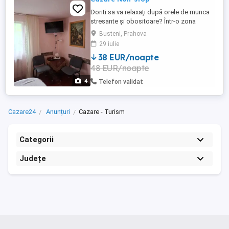
Doriti sa va relaxați după orele de munca
stresante și obositoare? Într-o zona
centrala dar liniștită va punem la
Busteni, Prahova
dispoziție o locație cu 3 camere cu bai
29 iulie
proprii și 2 camere cu baia comuna cu
38 EUR/noapte
toate utilitățile și un bar-living cu bucătărie
48 EUR/noapte
complet utilata, curte,loc de servit cafeaua
dimineața, ...
4
Telefon validat
Cazare24
Anunțuri
Cazare - Turism
Categorii
Județe