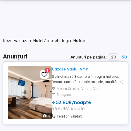
Rezerva cazare Hotel / motel | Regim Hotelier
Anunțuri
20
50
Anunțuri pe pagină:
Cazare Vaslui VMP
1
Se închiriază 3 camere, în regim hotelier,
fiecare cameră cu baie proprie, bucătărie (
chicineta) , balcon, cale de acces
Moara Grecilor, Vaslui, Vaslui
separată. Acestea sunt amplsate într-o
5 august
clădire nouă, an construcție 2024, în Mun.
52 EUR/noapte
Vaslui, strada Ștefan cel Mare, vis-a-vis de
56 EUR/noapte
Spitalul Jud.Vaslui. Prețul este de 275 zi.
pt.1 ...
5
Telefon validat