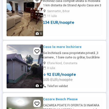
Inchiriez casa complet utilata si mobilata
1 km distanta de Strand Apolo Casa are 3
dormitoare 3 bai bucatarie complet utilata
Sanmartin, Bihor
cu masina de spalat vase plita cuptor
11 iulie
tacamuri etc, baia are la dispozitie masina
134 EUR/noapte
de spalat haine, terasa exterioara , gratar
sezlonguri , In casa sunt jocuri pentru
copii hokey ...
5
Casa la mare închiriere
Se închiriază casa proprietate privată ,3
camere , 1 baie curte cu grătar, bucătărie
,mașina de spalat
Eforie Nord, Constanta
8 iulie
92 EUR/noapte
105 EUR/noapte
4
Telefon validat
Cazare Beach Please
CAZAREA POATE FI OFERITA SI INAFARA