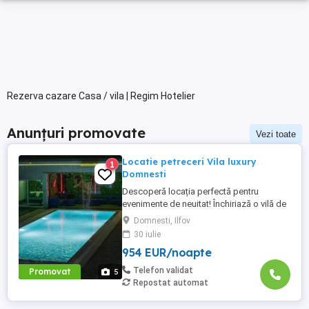
Rezerva cazare Casa / vila | Regim Hotelier
Anunțuri promovate
Vezi toate
Locatie petreceri Vila luxury
1
Domnesti
Descoperă locația perfectă pentru
evenimente de neuitat! Închiriază o vilă de
lux special amenajată pentru petreceri
Domnesti, Ilfov
private, aniversări, botezuri, evenimente
30 iulie
corporate sau escapade cu prietenii.
954 EUR/noapte
Situată într-o zonă liniștită, dar ușor
accesibilă, casa dispune de: Spațiu
Telefon validat
Promovat
5
generos, modern mobilat Sistem ...
Repostat automat