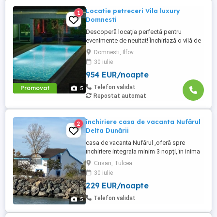
Locatie petreceri Vila luxury
1
Domnesti
Descoperă locația perfectă pentru
evenimente de neuitat! Închiriază o vilă de
lux special amenajată pentru petreceri
Domnesti, Ilfov
private, aniversări, botezuri, evenimente
30 iulie
corporate sau escapade cu prietenii.
954 EUR/noapte
Situată într-o zonă liniștită, dar ușor
accesibilă, casa dispune de: Spațiu
Telefon validat
Promovat
5
generos, modern mobilat Sistem ...
Repostat automat
închiriere casa de vacanta Nufărul
2
Delta Dunării
casa de vacanta Nufărul ,oferă spre
închiriere integrala minim 3 nopți, în inima
deltei Dunării Crișan , cu facilități multiple,
Crisan, Tulcea
3 dormitoare, 1 living 2 bai,,terasa
30 iulie
,bucătărie, piscina ,grătar, sauna, 2
229 EUR/noapte
pontoane private( cu posibiltate pt
pescuit) ,apă potabila gratuit ,surpriza de
Telefon validat
5
bun venit ,sucuri ...