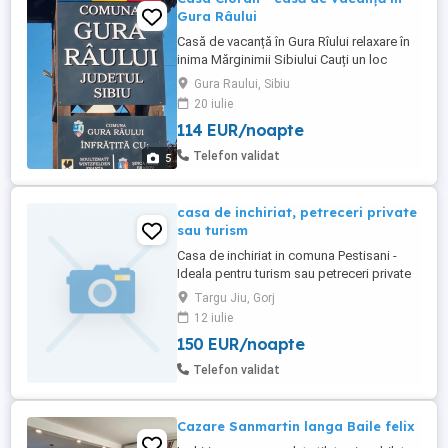
Gura Râului
Casă de vacanță în Gura Rîului relaxare în
inima Mărginimii Sibiului Cauți un loc
liniștit unde să te bucuri de natură și aer
Gura Raului, Sibiu
curat? Te așteptăm în Gura Rîului, într-o
20 iulie
casă spațioasă și primitoare, perfectă
114 EUR/noapte
pentru familii sau grupuri de prieteni (până
la 8 persoane). Dotări: Bucătărie complet
Telefon validat
5
...
casa de inchiriat, petreceri private
sau turism
Casa de inchiriat in comuna Pestisani -
Ideala pentru turism sau petreceri private
Cautati locul perfect pentru o escapada
Targu Jiu, Gorj
relaxanta sau pentru o petrecere de
12 iulie
neuitat alaturi de prieteni, unde discretia
150 EUR/noapte
este garantata? Va asteptam in Pestisani
la o locatie moderna, complet echipata,
Telefon validat
pregatita sa indeplineasca ...
Cazare Sanmartin langa Baile felix