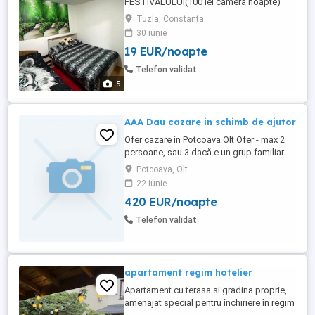
FESTIVALULUI(100 lei camera noapte)
PRETUL AFISAT ESTE DE PERSOANA
Tuzla, Constanta
NOAPTE Cazarea este potrivita pentru
30 iunie
tinerii care au bilet pentru beachplease si
19 EUR/noapte
doresc o cazare ieftina,dotata si aproape
de festival la doar 3km de festival. In
Telefon validat
cazare se gasesc 3 camere,2 de 2-4 ...
5
AAA Dau cazare in schimb de ajutor
Ofer cazare in Potcoava Olt Ofer - max 2
persoane, sau 3 dacă e un grup familiar -
net, -televiziune - mesele principale in
Potcoava, Olt
schimb de câțiva ore saptamanal de: -
22 iunie
ajutor in casa (curățenie - gatit) si sau -
420 EUR/noapte
munca usoara (hranit animale curățenie in
curte casa), -facultativ: ajutor în bar în
Telefon validat
schimb de ...
apartament regim hotelier
Apartament cu terasa si gradina proprie,
amenajat special pentru închiriere în regim