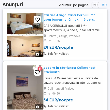
Anunțuri
20
50
Anunțuri pe pagină:
Cazare Azuga Casa Cerbului***
apartament vilă maxim 6 pers.
CASA CERBULUI, atestată 3***,
apartament vilă, la cheie, ideal 2-3 familii
cu copii, integral. Vă găzduim confortabil,
Central, Azuga, Prahova
central lângă parc, la vilă cu SELF
ieri 11:25
CATERING, dining bucătărie open proprie,
29 EUR/noapte
dotări ca și acasă, curte proprie,
amenajată cu foișor închis, grătar, jocuri,
Telefon validat
5
jucării, biliard, distracții ...
cazare in statiunea Calimanesti
5
Caciulata
Casa GIA Calimanesti este o unitate de
cazare recent renovata in interior, care va
pune la dispozitie 3 camere dotate cu aer
Calimanesti, Valcea
conditionat, tv, baie proprie, sala de mese,
ieri 06:50
bucatarie, incalzire cu centrala pe gaz,
34 EUR/noapte
curte, gratar, situata intr-o zona linistita la
doar 5 minute de Cozia AquaPark . In
Telefon validat
5
anumite ...