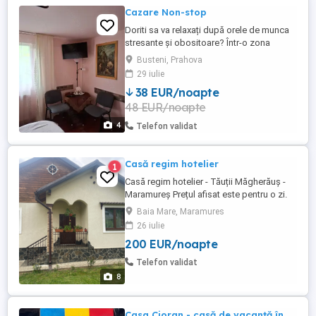
Cazare Non-stop
Doriti sa va relaxați după orele de munca
stresante și obositoare? Într-o zona
centrala dar liniștită va punem la
Busteni, Prahova
dispoziție o locație cu 3 camere cu bai
29 iulie
proprii și 2 camere cu baia comuna cu
38 EUR/noapte
toate utilitățile și un bar-living cu bucătărie
48 EUR/noapte
complet utilata, curte,loc de servit cafeaua
dimineața, ...
4
Telefon validat
Casă regim hotelier
1
Casă regim hotelier - Tăuții Măgherăuș -
Maramureș Prețul afisat este pentru o zi.
La mai multe zile se negociază.
Baia Mare, Maramures
26 iulie
200 EUR/noapte
Telefon validat
8
Casa Cioran - casă de vacanță în