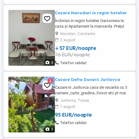
Cazare Navodari in regim hotelier
Închiriez in regim hotelier Garsoniera la
casa și Apartament la mansarda .Prețul
este de 300-400 lei pe noapte .Pentru
Navodari, Constanta
detalii va rog. să mă contactați la Nr de tel
2 august
din anunț.
57 EUR/noapte
76 EUR/noapte
5
Telefon validat
Cazare Delta Dunarii Jurilovca
2
Cazare in Jurilovca casa de vacanta cu 3
camere ,curte ,gradina ,foisor etc pt mai
multe detalii contact whats up sau sms
Jurilovca, Tulcea
Casa se inchiriaza integral
1 august
95 EUR/noapte
Telefon validat
5