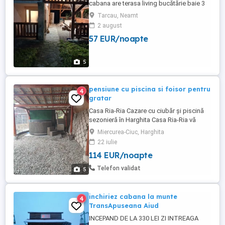
cabana are terasa living bucătărie baie 3
dormitoare tel. o735887o93
Tarcau, Neamt
2 august
57 EUR/noapte
5
pensiune cu piscina si foisor pentru
4
gratar
Casa Ria-Ria Cazare cu ciubăr și piscină
sezonieră în Harghita Casa Ria-Ria vă
invită să descoperiți frumusețea Harghitei
Miercurea-Ciuc, Harghita
într-un loc liniștit, înconjurat de natură și
22 iulie
aer curat de munte. Situată în apropiere de
114 EUR/noapte
Băile Harghita, casa este alegerea ideală
pentru familii, grupuri de prieteni și toți ...
Telefon validat
5
inchiriez cabana la munte
4
TransApuseana Aiud
INCEPAND DE LA 330 LEI ZI INTREAGA