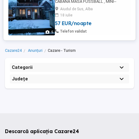
CABANA MASA FUSSBALL , MINI--
HOCKEY Si BILIARD BOXĂ PENTRU
Aiudul de Sus, Alba
KARAOKE !! TOMBOLA ANUALA CU
18 iulie
POSIBILITATEA CÂȘTIGĂRII UNUI
57 EUR/noapte
WEEKEND GRATUIT Inchiriez cabana
situata la 5 km de Aiud, pe drumul spre
Telefon validat
5
Ponor, pe viitoarea TransAlpina de
Apuseni. Cabana dispune de 2 dormitoare
...
Cazare24
Anunțuri
Cazare - Turism
Categorii
Județe
Descarcă aplicația Cazare24