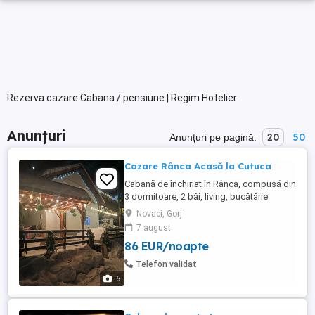
Rezerva cazare Cabana / pensiune | Regim Hotelier
Anunțuri
20
50
Anunțuri pe pagină:
Cazare Rânca Acasă la Cutuca
Cabană de închiriat în Rânca, compusă din
3 dormitoare, 2 băi, living, bucătărie
mobilată, foișor pt grătar și leagăn pt
Novaci, Gorj
relaxare. Se închiriază integral dar și
7 august
separat. prețul este doar pt perioada de
86 EUR/noapte
vară.
Telefon validat
5