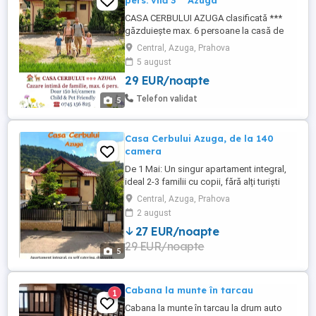
pers. vilă 3***Azuga
CASA CERBULUI AZUGA clasificată ***
găzduiește max. 6 persoane la casă de
vacanță, cu dotări complete pt self
Central, Azuga, Prahova
catering, Cazare singuri în apartament
5 august
integral în vilă, capacitate redusă pt mic
29 EUR/noapte
grup de 2-3 familii fără alți turiști în incintă,
casă situată în centrul stațiunii vă pune la
Telefon validat
5
dispoziție un ...
Casa Cerbului Azuga, de la 140
camera
De 1 Mai: Un singur apartament integral,
ideal 2-3 familii cu copii, fără alți turiști
cazați. DOTĂRI SELF CATERING: bucătărie
Central, Azuga, Prahova
complet utilată, curte cu terasă, foișor
2 august
închis, grătar, ceaun, barbeque, leagăn,
27 EUR/noapte
hamac, trambulină, etc... DISTRACȚIE:
29 EUR/noapte
Masă de biliard, jocuri pt cei mari și mici,
5
Smart ...
Cabana la munte în tarcau
1
Cabana la munte în tarcau la drum auto