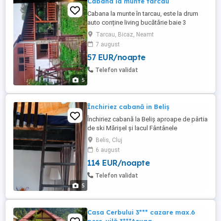
Cabana la munte tarcau
Cabana la munte în tarcau, este la drum
auto conține living bucătărie baie 3
dormitoare terasa
Tarcau, Bicaz, Neamt
7 august
57 EUR/noapte
Telefon validat
5
Închiriez cabană in Beliș
Închiriez cabană la Beliș aproape de pârtia
de ski Mărișel și lacul Fântânele
Belis, Cluj
6 august
114 EUR/noapte
Telefon validat
5
Casa Cerbului 3*** cazare max.6