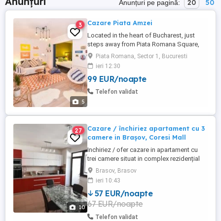
Anunțuri
20
50
Anunțuri pe pagină:
Cazare Piata Amzei
3
Located in the heart of Bucharest, just
steps away from Piata Romana Square,
University Square and The Old Town, this
Piata Romana, Sector 1, Bucuresti
chic apartment is within walking distance
ieri 12:30
to everything that matters in Bucharest
99 EUR/noapte
(museums, theatres, art galleries,
restaurants, clubs and pubs). The flat is
Telefon validat
semi-basement but not dark ...
5
Cazare / închiriez apartament cu 3
27
camere in Brașov, Coresi Mall
Inchiriez / ofer cazare in apartament cu
trei camere situat in complex rezidențial
Isaran, langa Mall Coresi Brasov.
Brasov, Brasov
Apartamentul dispune de doua
ieri 10:43
dormitoare, living cu canapea extensibila
57 EUR/noapte
si TV, bucatarie utilata complet si doua
67 EUR/noapte
bai. Fiecare dormitor dispune de pat
10
matrimonial. Apartament Isaran este ...
Telefon validat