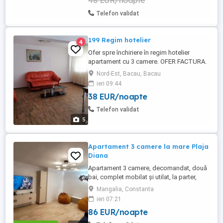
48 EUR/noapte
capacitate ...
Telefon validat
199 Regim hotelier
4
Ofer spre închiriere în regim hotelier
apartament cu 3 camere. OFER FACTURA.
- Apartamentul este situat în partea de
Nord-Est, Bacau, Bacau
nord a orașului pe str 22 decembrie nr.
ieri 09:44
lângă Arena Mall , fiind mobilat și utilat
38 EUR/noapte
complet cu o suprafață utila de 85 m . -
Preț 199 de lei pe zi pentru 2 persoane și
Telefon validat
are o ...
5
Apartament 3 camere la mare Plaja
Diana
Apartament 3 camere, decomandat, două
bai, complet mobilat și utilat, la parter,
foarte aproape de plajă și are două locuri
Mangalia, Constanta
de parcare. Apartamentul renovat recent și
ieri 07:21
dispune de toate dotările necesare pentru
86 EUR/noapte
un concediu reușit la malul mării (aer
condiționat, TV în fiecare cameră, mașină