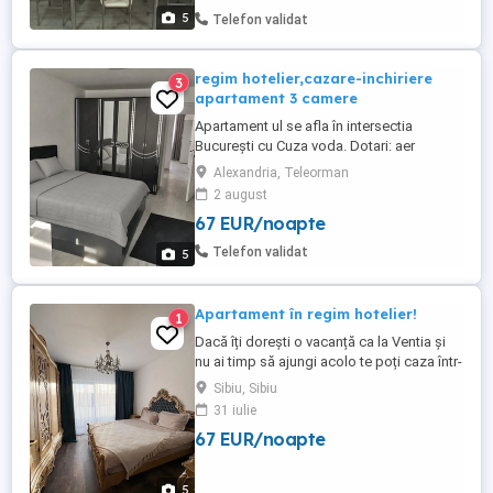
5
Telefon validat
regim hotelier,cazare-inchiriere
3
apartament 3 camere
Apartament ul se afla în intersectia
București cu Cuza voda. Dotari: aer
conditionat, uscator de par, bucătărie, loc
Alexandria, Teleorman
de parcare, frigider, televizor, mașină de
2 august
spălat, Wi-fi Imprejurimi: bancă atm,
67 EUR/noapte
centrul orasului, supermaket magazin
alimentar, locuri istorice, piaţă, muzee,
Telefon validat
5
altele, parc, farmacie, ...
Apartament în regim hotelier!
1
Dacă îți dorești o vacanță ca la Ventia și
nu ai timp să ajungi acolo te poți caza într-
un apartament care îți va oferi vibul unei
Sibiu, Sibiu
vacanțe de neuitat în stil Venețian!
31 iulie
Apartamentul este compus din : Dormitor
67 EUR/noapte
singal foarte luminos și primitor. Dormitor
matrimonial ,elegant și spațios! Un living ...
5