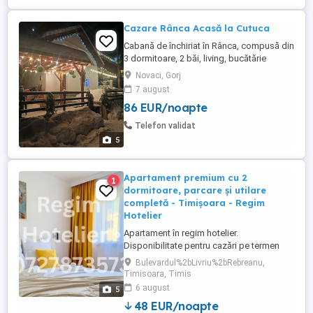
Cazare Rânca Acasă la Cutuca
Cabană de închiriat în Rânca, compusă din
3 dormitoare, 2 băi, living, bucătărie
mobilată, foișor pt grătar și leagăn pt
Novaci, Gorj
relaxare. Se închiriază integral dar și
7 august
separat. prețul este doar pt perioada de
86 EUR/noapte
vară.
Telefon validat
5
Apartament premium cu 2
1
dormitoare, parcare și utilare
completă - Timișoara - Regim
Hotelier
Apartament în regim hotelier.
Disponibilitate pentru cazări pe termen
lung - 1 an. Zona: Bd. Liviu Rebreanu. Nr.
Bulevardul%2bLivriu%2bRebreanu,
maxim de persoane in apartament: 6
Timisoara, Timis
Compartimentare: 2 dormitoare separate
6 august
5
Living Bucătărie complet utilată Baie Zonă
48 EUR/noapte
de dining Dotări și facilități Aer