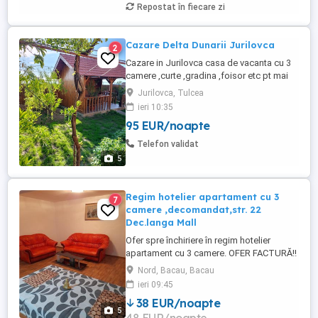
Repostat în fiecare zi
Cazare Delta Dunarii Jurilovca
2
Cazare in Jurilovca casa de vacanta cu 3
camere ,curte ,gradina ,foisor etc pt mai
multe detalii contact whats up sau sms
Jurilovca, Tulcea
Casa se inchiriaza integral
ieri 10:35
95 EUR/noapte
Telefon validat
5
Regim hotelier apartament cu 3
7
camere ,decomandat,str. 22
Dec.langa Mall
Ofer spre închiriere în regim hotelier
apartament cu 3 camere. OFER FACTURĂ!!
- Apartamentul este situat în partea de
Nord, Bacau, Bacau
nord a orașului pe str 22 decembrie lângă
ieri 09:45
Arena Mall , fiind mobilat și utilat complet
38 EUR/noapte
cu o suprafață utila de 85 m . - Preț 200 de
5
lei pe zi pentru 2 persoane și are o