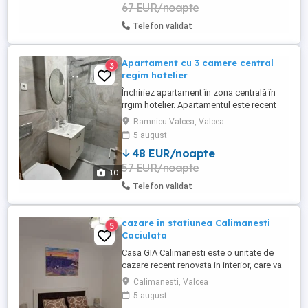
67 EUR/noapte
condiționat Încălzire Internet ...
Telefon validat
Apartament cu 3 camere central
3
regim hotelier
Închiriez apartament în zona centrală în
rrgim hotelier. Apartamentul este recent
renovat, utilat cu mobila nouă, tv smart,
Ramnicu Valcea, Valcea
aer condiționat, bucătărie complet utilată,
5 august
mașină de spălat rufe. Apartamentul este
48 EUR/noapte
compus din 2 dormitoare și sufragerie.
57 EUR/noapte
Punem la dispoziție lenjerie de pat și
10
prosoape. Capacitatea ...
Telefon validat
cazare in statiunea Calimanesti
5
Caciulata
Casa GIA Calimanesti este o unitate de
cazare recent renovata in interior, care va
pune la dispozitie 3 camere dotate cu aer
Calimanesti, Valcea
conditionat, tv, baie proprie, sala de mese,
5 august
bucatarie, incalzire cu centrala pe gaz,