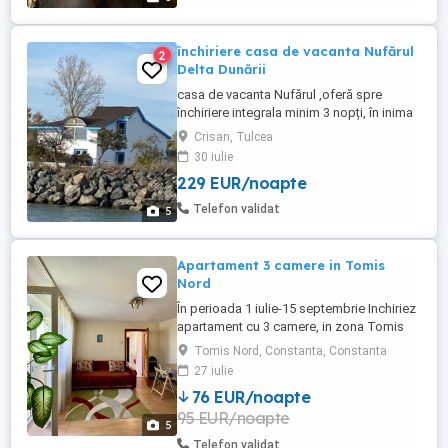
închiriere casa de vacanta Nufărul
2
Delta Dunării
casa de vacanta Nufărul ,oferă spre
închiriere integrala minim 3 nopți, în inima
deltei Dunării Crișan , cu facilități multiple,
Crisan, Tulcea
3 dormitoare, 1 living 2 bai,,terasa
30 iulie
,bucătărie, piscina ,grătar, sauna, 2
229 EUR/noapte
pontoane private( cu posibiltate pt
pescuit) ,apă potabila gratuit ,surpriza de
Telefon validat
5
bun venit ,sucuri ...
Apartament 3 camere in Tomis
Nord
În perioada 1 iulie-15 septembrie Inchiriez
apartament cu 3 camere, in zona Tomis
Nord, mobilat si utilat, In apropiere se afla
Tomis Nord, Constanta, Constanta
Statiunea Mamaia, City Park Mall, Satul de
27 iulie
Vacanta , Parcul Tabacariei , Mega Image,
76 EUR/noapte
Carrefour, cafenele. Dispune de aer
95 EUR/noapte
conditionat si cate un TV led in fiecare
5
camera. Este ...
Telefon validat