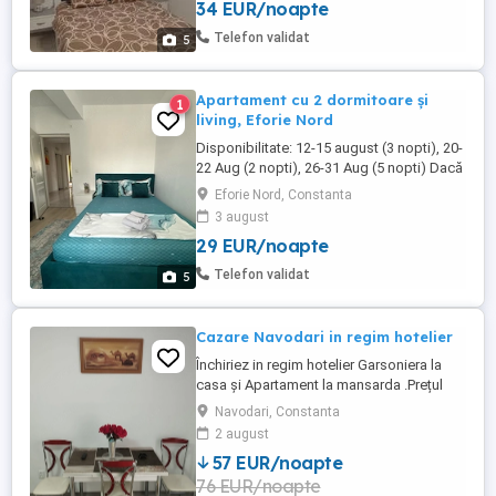
34 EUR/noapte
curte, gratar, situata intr-o zona linistita la
doar 5 minute de Cozia AquaPark . In
Telefon validat
5
anumite ...
Apartament cu 2 dormitoare și
1
living, Eforie Nord
Disponibilitate: 12-15 august (3 nopti), 20-
22 Aug (2 nopti), 26-31 Aug (5 nopti) Dacă
îți dorești un sejur relaxant la mare, te
Eforie Nord, Constanta
așteptăm într-un apartament complet
3 august
utilat, situat aproape de plajă. Este
29 EUR/noapte
alegerea ideală pentru familii, cupluri sau
grupuri de prieteni care vor să se bucure
Telefon validat
5
de confort și ...
Cazare Navodari in regim hotelier
Închiriez in regim hotelier Garsoniera la
casa și Apartament la mansarda .Prețul
este de 300-400 lei pe noapte .Pentru
Navodari, Constanta
detalii va rog. să mă contactați la Nr de tel
2 august
din anunț.
57 EUR/noapte
76 EUR/noapte