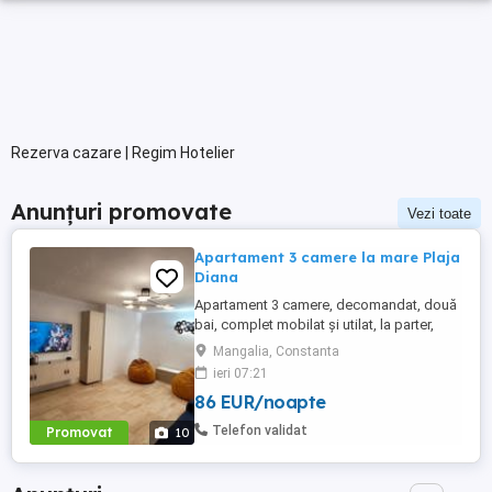
Rezerva cazare | Regim Hotelier
Anunțuri promovate
Vezi toate
Apartament 3 camere la mare Plaja
Diana
Apartament 3 camere, decomandat, două
bai, complet mobilat și utilat, la parter,
foarte aproape de plajă și are două locuri
Mangalia, Constanta
de parcare. Apartamentul renovat recent și
ieri 07:21
dispune de toate dotările necesare pentru
86 EUR/noapte
un concediu reușit la malul mării (aer
condiționat, TV în fiecare cameră, mașină
Telefon validat
Promovat
10
de spălat, ...