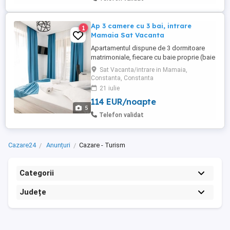
Ap 3 camere cu 3 bai, intrare
1
Mamaia Sat Vacanta
Apartamentul dispune de 3 dormitoare
matrimoniale, fiecare cu baie proprie (baie
cu cabina de dus), o bucatarie foarte
Sat Vacanta/intrare in Mamaia,
spatioasa si o terasa de unde se poate
Constanta, Constanta
admira privelistea. Apartamentul este
21 iulie
situat foarte aproape de stațiunea
114 EUR/noapte
Mamaia, Telegondola, Aquapark,
5
Delfinariu, parcul Tăbăcăriei, City Park ...
Telefon validat
Cazare24
Anunțuri
Cazare - Turism
Categorii
Județe