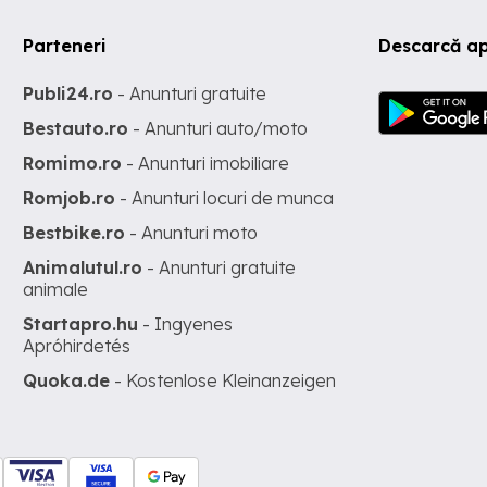
Parteneri
Descarcă ap
Publi24.ro
- Anunturi gratuite
Bestauto.ro
- Anunturi auto/moto
Romimo.ro
- Anunturi imobiliare
Romjob.ro
- Anunturi locuri de munca
Bestbike.ro
- Anunturi moto
Animalutul.ro
- Anunturi gratuite
animale
Startapro.hu
- Ingyenes
Apróhirdetés
Quoka.de
- Kostenlose Kleinanzeigen