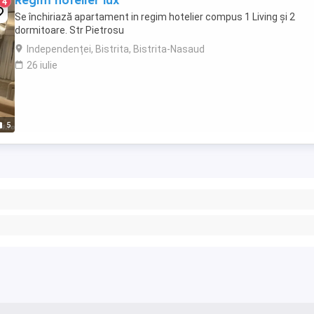
Regim hotelier lux
4
Se închiriază apartament in regim hotelier compus 1 Living și 2
dormitoare. Str Pietrosu
Independenței, Bistrita, Bistrita-Nasaud
26 iulie
5