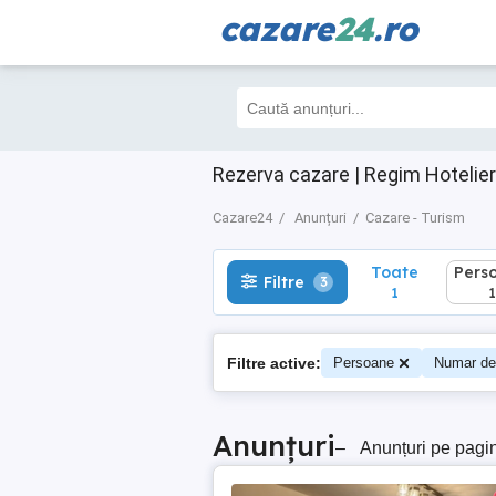
cazare
24
.ro
Toate
Perso
Filtre
3
1
1
Rezerva cazare | Regim Hotelier
Cazare24
Anunțuri
Cazare - Turism
Toate
Pers
Filtre
3
1
1
Filtre active:
Persoane
Numar de
Anunțuri
–
Anunțuri pe pagi