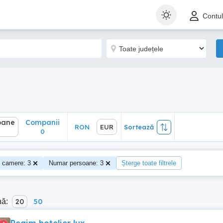
ane
Companii
RON
EUR
Sortează
Contu
0
oane
Companii
RON
EUR
Sortează
0
 camere: 3
Numar persoane: 3
Șterge toate filtrele
nă:
20
50