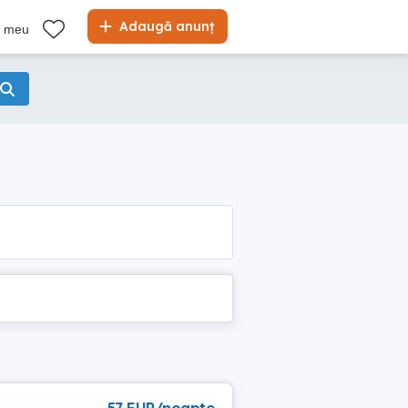
Adaugă anunț
l meu