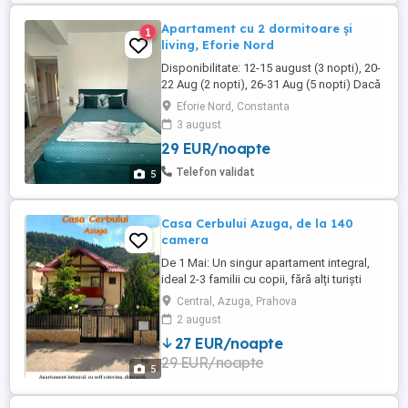
Apartament cu 2 dormitoare și
1
living, Eforie Nord
Disponibilitate: 12-15 august (3 nopti), 20-
22 Aug (2 nopti), 26-31 Aug (5 nopti) Dacă
îți dorești un sejur relaxant la mare, te
Eforie Nord, Constanta
așteptăm într-un apartament complet
3 august
utilat, situat aproape de plajă. Este
29 EUR/noapte
alegerea ideală pentru familii, cupluri sau
grupuri de prieteni care vor să se bucure
Telefon validat
5
de confort și ...
Casa Cerbului Azuga, de la 140
camera
De 1 Mai: Un singur apartament integral,
ideal 2-3 familii cu copii, fără alți turiști
cazați. DOTĂRI SELF CATERING: bucătărie
Central, Azuga, Prahova
complet utilată, curte cu terasă, foișor
2 august
închis, grătar, ceaun, barbeque, leagăn,
27 EUR/noapte
hamac, trambulină, etc... DISTRACȚIE:
29 EUR/noapte
Masă de biliard, jocuri pt cei mari și mici,
5
Smart ...