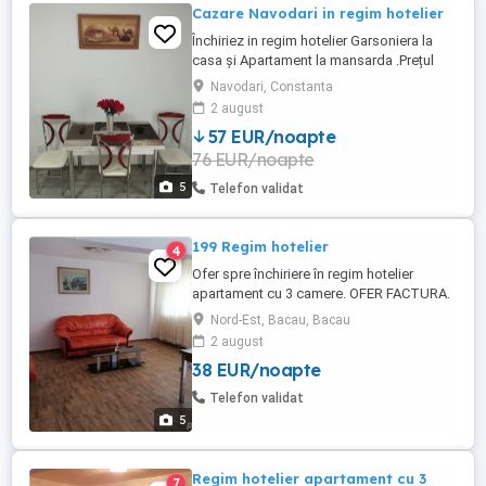
Cazare Navodari in regim hotelier
Închiriez in regim hotelier Garsoniera la
casa și Apartament la mansarda .Prețul
este de 300-400 lei pe noapte .Pentru
Navodari, Constanta
detalii va rog. să mă contactați la Nr de tel
2 august
din anunț.
57 EUR/noapte
76 EUR/noapte
5
Telefon validat
199 Regim hotelier
4
Ofer spre închiriere în regim hotelier
apartament cu 3 camere. OFER FACTURA.
- Apartamentul este situat în partea de
Nord-Est, Bacau, Bacau
nord a orașului pe str 22 decembrie nr.
2 august
lângă Arena Mall , fiind mobilat și utilat
38 EUR/noapte
complet cu o suprafață utila de 85 m . -
Preț 199 de lei pe zi pentru 2 persoane și
Telefon validat
are o ...
5
Regim hotelier apartament cu 3
7