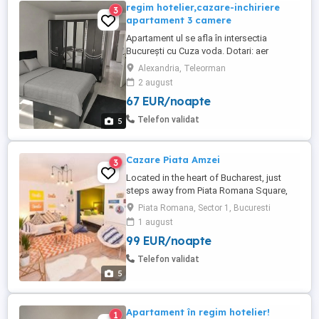
regim hotelier,cazare-inchiriere
3
apartament 3 camere
Apartament ul se afla în intersectia
București cu Cuza voda. Dotari: aer
conditionat, uscator de par, bucătărie, loc
Alexandria, Teleorman
de parcare, frigider, televizor, mașină de
2 august
spălat, Wi-fi Imprejurimi: bancă atm,
67 EUR/noapte
centrul orasului, supermaket magazin
alimentar, locuri istorice, piaţă, muzee,
Telefon validat
5
altele, parc, farmacie, ...
Cazare Piata Amzei
3
Located in the heart of Bucharest, just
steps away from Piata Romana Square,
University Square and The Old Town, this
Piata Romana, Sector 1, Bucuresti
chic apartment is within walking distance
1 august
to everything that matters in Bucharest
99 EUR/noapte
(museums, theatres, art galleries,
restaurants, clubs and pubs). The flat is
Telefon validat
semi-basement but not dark ...
5
Apartament în regim hotelier!
1