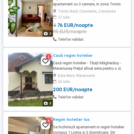
apartament cu 3 camere, in zona Tomis
Nord, mobilat si utilat, In apropiere se afla
Tomis Nord, Constanta, Constanta
Statiunea Mamaia, City Park Mall, Satul de
27 iulie
Vacanta , Parcul Tabacariei , Mega Image,
76 EUR/noapte
Carrefour, cafenele. Dispune de aer
95 EUR/noapte
conditionat si cate un TV led in fiecare
5
camera. Este ...
Telefon validat
Casă regim hotelier
1
Casă regim hotelier - Tăuții Măgherăuș -
Maramureș Prețul afisat este pentru o zi.
La mai multe zile se negociază.
Baia Mare, Maramures
26 iulie
200 EUR/noapte
Telefon validat
8
Regim hotelier lux
4
Se închiriază apartament in regim hotelier
compus 1 Living și 2 dormitoare. Str