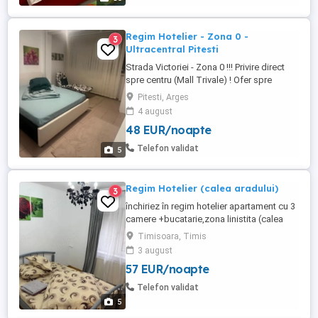
Regim Hotelier - Zona 0 -
3
Ultracentral Pitesti
Strada Victoriei - Zona 0 !!! Privire direct
spre centru (Mall Trivale) ! Ofer spre
inchiriere, in regim hotelier, un
Pitesti, Arges
APARTAMENT MODERN cu 2 camere,
4 august
extrem de CURAT, situat ULTRACENTRAL,
48 EUR/noapte
chiar in inima orasului PITESTI; Imobilul
este, asadar, la cativa pasi distanta de
Telefon validat
5
orice mijloc de transport, ...
Regim Hotelier (calea aradului)
3
închiriez în regim hotelier apartament cu 3
camere +bucatarie,zona linistita (calea
Aradului )lingă piața verde,apartamentul
Timisoara, Timis
este dotat cu tot ce trebuie pentru o
3 august
ședere cît mai plăcută și relaxantă
57 EUR/noapte
Telefon validat
5