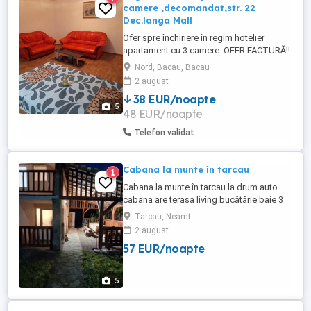
camere ,decomandat,str. 22
Dec.langa Mall
Ofer spre închiriere în regim hotelier
apartament cu 3 camere. OFER FACTURĂ!!
- Apartamentul este situat în partea de
Nord, Bacau, Bacau
nord a orașului pe str 22 decembrie lângă
2 august
Arena Mall , fiind mobilat și utilat complet
38 EUR/noapte
cu o suprafață utila de 85 m . - Preț 200 de
5
48 EUR/noapte
lei pe zi pentru 2 persoane și are o
capacitate ...
Telefon validat
Cabana la munte în tarcau
1
Cabana la munte în tarcau la drum auto
cabana are terasa living bucătărie baie 3
dormitoare tel. o735887o93
Tarcau, Neamt
2 august
57 EUR/noapte
5