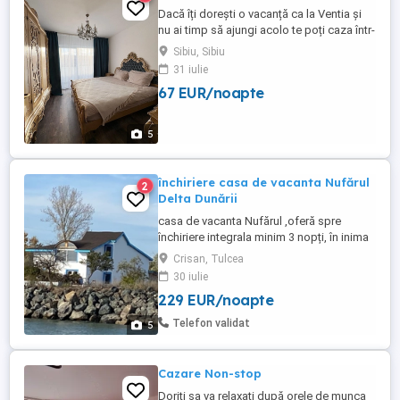
Dacă îți dorești o vacanță ca la Ventia și
nu ai timp să ajungi acolo te poți caza într-
un apartament care îți va oferi vibul unei
Sibiu, Sibiu
vacanțe de neuitat în stil Venețian!
31 iulie
Apartamentul este compus din : Dormitor
67 EUR/noapte
singal foarte luminos și primitor. Dormitor
matrimonial ,elegant și spațios! Un living ...
5
închiriere casa de vacanta Nufărul
2
Delta Dunării
casa de vacanta Nufărul ,oferă spre
închiriere integrala minim 3 nopți, în inima
deltei Dunării Crișan , cu facilități multiple,
Crisan, Tulcea
3 dormitoare, 1 living 2 bai,,terasa
30 iulie
,bucătărie, piscina ,grătar, sauna, 2
229 EUR/noapte
pontoane private( cu posibiltate pt
pescuit) ,apă potabila gratuit ,surpriza de
Telefon validat
5
bun venit ,sucuri ...
Cazare Non-stop
Doriti sa va relaxați după orele de munca