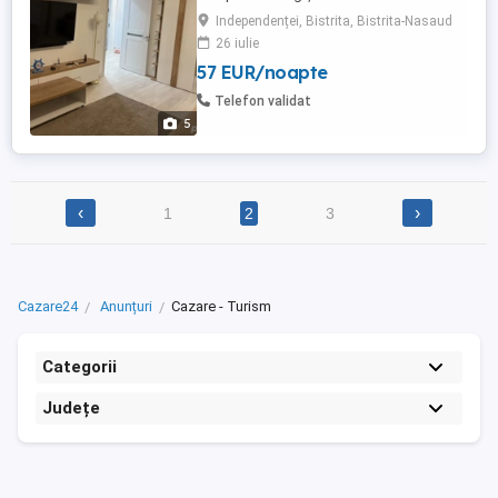
Pietrosu
Independenței, Bistrita, Bistrita-Nasaud
26 iulie
57 EUR/noapte
Telefon validat
5
‹
›
1
2
3
Cazare24
Anunțuri
Cazare - Turism
Categorii
Județe