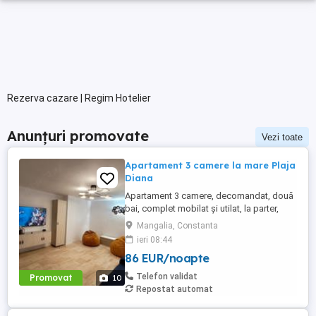
Rezerva cazare | Regim Hotelier
Anunțuri promovate
Vezi toate
Apartament 3 camere la mare Plaja
Diana
Apartament 3 camere, decomandat, două
bai, complet mobilat și utilat, la parter,
foarte aproape de plajă și are două locuri
Mangalia, Constanta
de parcare. Apartamentul renovat recent și
ieri 08:44
dispune de toate dotările necesare pentru
86 EUR/noapte
un concediu reușit la malul mării (aer
condiționat, TV în fiecare cameră, mașină
Telefon validat
Promovat
10
de spălat, ...
Repostat automat