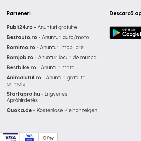
Parteneri
Descarcă ap
Publi24.ro
- Anunturi gratuite
Bestauto.ro
- Anunturi auto/moto
Romimo.ro
- Anunturi imobiliare
Romjob.ro
- Anunturi locuri de munca
Bestbike.ro
- Anunturi moto
Animalutul.ro
- Anunturi gratuite
animale
Startapro.hu
- Ingyenes
Apróhirdetés
Quoka.de
- Kostenlose Kleinanzeigen