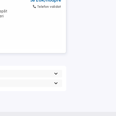
38 EUR/noapte
Telefon validat
aspăt
eri