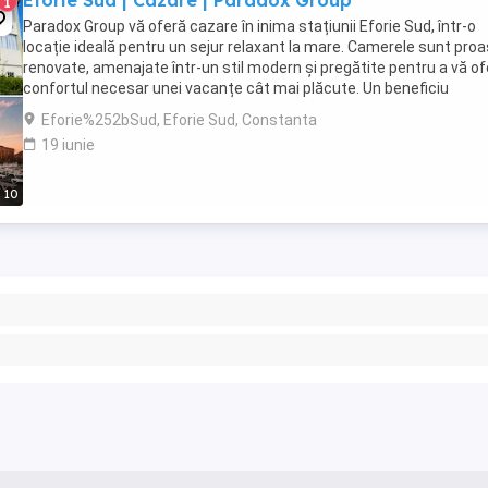
Eforie Sud | Cazare | Paradox Group
1
Paradox Group vă oferă cazare în inima stațiunii Eforie Sud, într-o
locație ideală pentru un sejur relaxant la mare. Camerele sunt pro
renovate, amenajate într-un stil modern și pregătite pentru a vă of
confortul necesar unei vacanțe cât mai plăcute. Un beneficiu
important pentru oaspeții noștri ...
Eforie%252bSud, Eforie Sud, Constanta
19 iunie
10