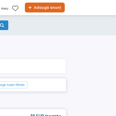
Adaugă anunț
l meu
erge toate filtrele