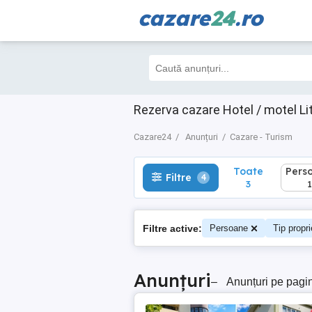
cazare
24
.ro
Toate
Perso
Filtre
4
3
1
Rezerva cazare Hotel / motel Lit
Cazare24
Anunțuri
Cazare - Turism
Toate
Pers
Filtre
4
3
1
Filtre active:
Persoane
Tip propri
Anunțuri
–
Anunțuri pe pagi