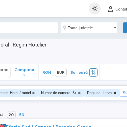
ane
Companii
RON
EUR
Sortează
Contu
2
oral | Regim Hotelier
oane
Companii
RON
EUR
Sortează
2
etate: Hotel / motel
Numar de camere: 8+
Regiune: Litoral
Șt
nă:
20
50