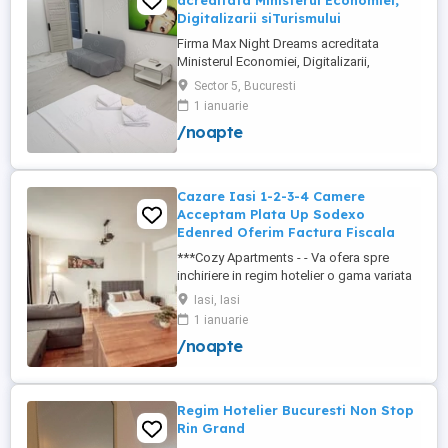
acreditata Ministerul Economiei,
Digitalizarii siTurismului
Firma Max Night Dreams acreditata
Ministerul Economiei, Digitalizarii,
Antreprenoriatului si Turismului închiriază
Sector 5, Bucuresti
in regim hotelier in zona Drumul Taberei -
1 ianuarie
Ghencea diferite tipuri de camere Camera
/noapte
single cu o suprafață totală de 16mp
150ei 3ore , 170lei noapte Camera dublă
cu o suprafață totală de ...
Cazare Iasi 1-2-3-4 Camere
Acceptam Plata Up Sodexo
Edenred Oferim Factura Fiscala
***Cozy Apartments - - Va ofera spre
inchiriere in regim hotelier o gama variata
de apartamente si garsoniere situate in
Iasi, Iasi
puncte cheie ale orasului doar in
1 ianuarie
complexe rezidentiale noi: *Zona Palas
/noapte
Mall - Centru - Complex Lazar Residence;
*Zona Palas Mall - Centru Complex Q
Residence; *Zona Palas Mall - ...
Regim Hotelier Bucuresti Non Stop
Rin Grand