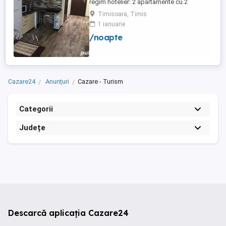
regim hotelier: 2 apartamente cu 2
dormitoare, baie si bucatarie proprie. (4
Timisoara, Timis
locuri cazare in fiecare apartament) 1
1 ianuarie
apartament cu 1 dormitor, baie si
/noapte
bucatarie proprie. (3 locuri cazare) Fiecare
apartament dispune de bucatarie complet
utilata,baie cu cabina ...
Cazare24
Anunțuri
Cazare - Turism
Categorii
Județe
Descarcă aplicația Cazare24