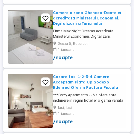
+wifi , frigider, mașină spălat, ...
Camere airbnb Ghencea-Dantelei
acreditata Ministerul Economiei,
Digitalizarii siTurismului
Firma Max Night Dreams acreditata
Ministerul Economiei, Digitalizarii,
Antreprenoriatului si Turismului închiriază
Sector 5, Bucuresti
in regim hotelier in zona Drumul Taberei -
1 ianuarie
Ghencea diferite tipuri de camere Camera
/noapte
single cu o suprafață totală de 16mp
150ei 3ore , 170lei noapte Camera dublă
cu o suprafață totală de ...
Cazare Iasi 1-2-3-4 Camere
Acceptam Plata Up Sodexo
Edenred Oferim Factura Fiscala
***Cozy Apartments - - Va ofera spre
inchiriere in regim hotelier o gama variata
de apartamente si garsoniere situate in
Iasi, Iasi
puncte cheie ale orasului doar in
1 ianuarie
complexe rezidentiale noi: *Zona Palas
/noapte
Mall - Centru - Complex Lazar Residence;
*Zona Palas Mall - Centru Complex Q
Residence; *Zona Palas Mall - ...