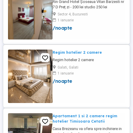
Rin Grand Hotel Șoseaua Vitan Barzesti nr
7 D Preț zi - 200 lei studio 250 lei
apartament
Sector 4, Bucuresti
1 ianuarie
/noapte
Regim hotelier 2 camere
Regim hotelier 2 camere
Galati, Galati
1 ianuarie
/noapte
Apartament 1 si 2 camere regim
hotelier Timisoara Cetatii
Casa Brezeanu va ofera spre inchiriere in