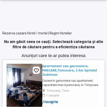
Rezerva cazare Hotel / motel | Regim Hotelier
Nu am găsit ceea ce cauți.
Selectează categoria și alte
filtre de căutare pentru a eficientiza căutarea
Anunțuri care te-ar putea interesa
Apartament sau garsoniera,
PARCARE,Timisoara, 2 km Spitalul
Judetean
Cazare in garsoniera sau apartament,
capacitate max.4 persoane, in Timișoara
la 2 km de Spitalul Judetean. (la doua
Timisoara, Timis
strazi)de zona Calea Buziasului
1 ianuarie
Lic.Electrotimis si la 2 km de Mosnita
/noapte
Noua Centura. PARCARE. Situat la et.1 al
unui imobil, pat simplu sau matrimonial ,tv