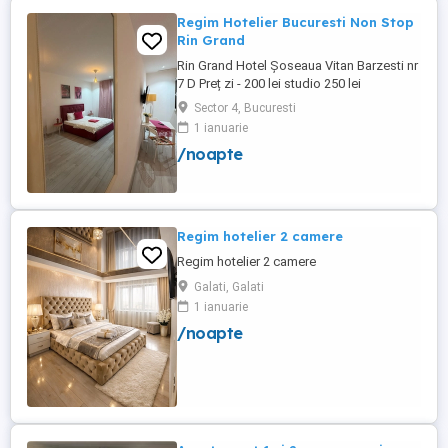
Regim Hotelier Bucuresti Non Stop
Rin Grand
Rin Grand Hotel Șoseaua Vitan Barzesti nr
7 D Preț zi - 200 lei studio 250 lei
apartament
Sector 4, Bucuresti
1 ianuarie
/noapte
Regim hotelier 2 camere
Regim hotelier 2 camere
Galati, Galati
1 ianuarie
/noapte