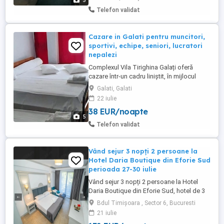
5
Capacitate ...
Telefon validat
Cazare in Galati pentru muncitori,
sportivi, echipe, seniori, lucratori
nepalezi
Complexul Vila Tirighina Galați oferă
cazare într-un cadru liniștit, în mijlocul
naturii, pe malul Lacului Cătușa. Vila poate
Galati, Galati
fi închiriată integral sau cameră cu cameră,
22 iulie
pentru grupuri, cantonamente, evenimente
38 EUR/noapte
private ori sejururi individuale. Dispune de
5
27 de camere duble, dotate cu baie
Telefon validat
proprie, ...
Vând sejur 3 nopți 2 persoane la
Hotel Daria Boutique din Eforie Sud
perioada 27-30 iulie
Vând sejur 3 nopți 2 persoane la Hotel
Daria Boutique din Eforie Sud, hotel de 3
stele in perioada 27-30 iulie.Am
Bdul Timișoara , Sector 6, Bucuresti
achiziționat sejurul pe data de 12 iulie,dar
21 iulie
între timp am făcut otită externă și nu prea