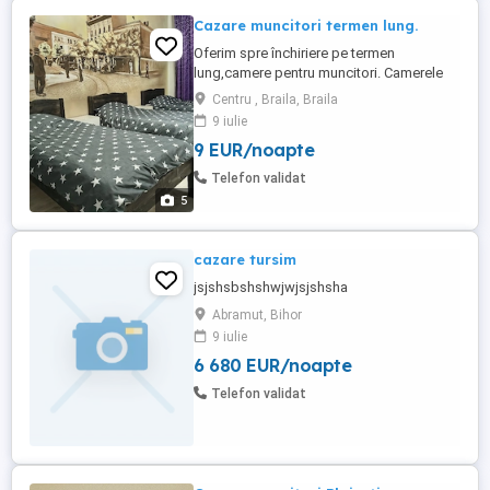
Cazare muncitori termen lung.
Oferim spre închiriere pe termen
lung,camere pentru muncitori. Camerele
includ: TV,aer condiționat, baie proprie,
Centru , Braila, Braila
Condițiile sunt ca unui hotel de 3 stele
9 iulie
Bucătărie comună la parterul clădirii. Preț
9 EUR/noapte
48 lei pers noapte.
Telefon validat
5
cazare tursim
jsjshsbshshwjwjsjshsha
Abramut, Bihor
9 iulie
6 680 EUR/noapte
Telefon validat