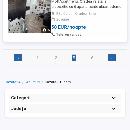
MoftApartments Oradea va sta la
dispozitie cu 6 apartamente ultramoderne
complet utilate cu bucatarie(plita
P-ta Cetatii, Oradea, Bihor
electrica,cuptor electric,frigider,cuptor cu
26 iunie
microunde,prajitor de paine,aparat de
38 EUR/noapte
cafea,fierbator de apa etc.)in curtea din
5
spate va puteti bucura de filigarie mare
Telefon validat
sauna , ciubar cu aeromasaj ...
‹
›
1
2
5
6
Cazare24
Anunțuri
Cazare - Turism
Categorii
Județe