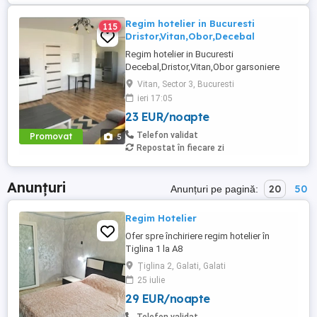
Regim hotelier in Bucuresti
115
Dristor,Vitan,Obor,Decebal
Regim hotelier in Bucuresti
Decebal,Dristor,Vitan,Obor garsoniere
apartamente 2-3 camere,utilate complet,
Vitan, Sector 3, Bucuresti
mobilate modern, aer conditionat,lenjerii
ieri 17:05
prosoape curate,poze reale, televizor Led,
23 EUR/noapte
internet WiFi, foarte curat, discret, Parcare
120 lei 3 ore 150 lei zi garsoniera 250 lei zi
Telefon validat
Promovat
5
2 camere Nu ...
Repostat în fiecare zi
Anunțuri
20
50
Anunțuri pe pagină:
Regim Hotelier
Ofer spre închiriere regim hotelier în
Tiglina 1 la A8
Țiglina 2, Galati, Galati
25 iulie
29 EUR/noapte