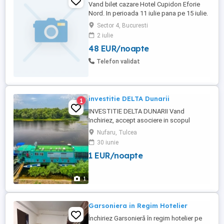
Vand bilet cazare Hotel Cupidon Eforie
Nord. In perioada 11 iulie pana pe 15 iulie.
(4 nopți) Vând biletele de cazare
Sector 4, Bucuresti
deoarece eu nu mai pot ajunge. Pentru mai
2 iulie
multe detalii ma puteti contacta.
48 EUR/noapte
Telefon validat
investitie DELTA Dunarii
1
INVESTITIE DELTA DUNARII Vand
Inchiriez, accept asociere in scopul
desfasurarii de activitati in turism (cazare
Nufaru, Tulcea
alimentatie publica agrement nautic),
30 iunie
HOTEL RESTAURANT PLUTITOR -
1 EUR/noapte
capacitate 18 locuri. Nava este complet
functionala pe partea de cazare si servicii
restaurant, este clasificata de Ministerul ...
1
Garsoniera in Regim Hotelier
Închiriez Garsonieră în regim hotelier pe