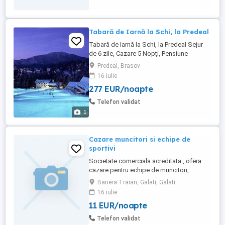
Tabară de Iarnă la Schi, la Predeal
Tabară de Iarnă la Schi, la Predeal Sejur
de 6 zile, Cazare 5 Nopți, Pensiune
completă, Lecții de schi, Cupa Taberei la
Predeal, Brasov
Schi România Turistică , Asigurare de
16 iulie
schi, Transport autocar microbuz Preț: 1
277 EUR/noapte
450 Lei Persoană Tabără Natură, Zăpadă,
Aventură, Schi, Andrenalină și Multă
Telefon validat
Distracție! La ...
1
Cazare muncitori si echipe de
sportivi
Societate comerciala acreditata , ofera
cazare pentru echipe de muncitori,
sportivi. Preturi incepand de la 60 Ron
Bariera Traian, Galati, Galati
persoana noapte. La cerere putem oferi
16 iulie
servicii de masa. Pentru detalii sunati la nr
11 EUR/noapte
de telefon: zero-sapte-trei-zero-cinci-opt-
noua-noua-zero-opt
Telefon validat