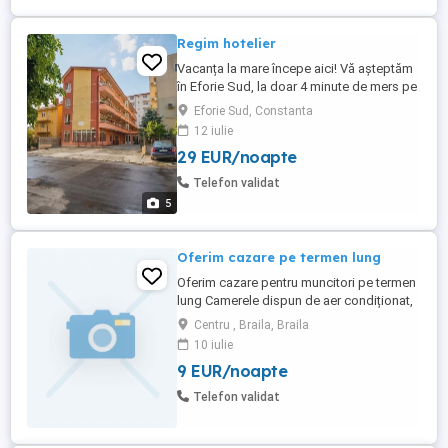
Regim hotelier
Vacanța la mare începe aici! Vă așteptăm
în Eforie Sud, la doar 4 minute de mers pe
jos de plajă, pentru un sejur relaxant și
Eforie Sud, Constanta
confortabil. Oferim: Camere duble
12 iulie
Apartamente cu 2 camere Baie proprie în
29 EUR/noapte
fiecare cameră Atmosferă liniștită și
primitoare Fie că veniți în cuplu, cu familia
Telefon validat
...
5
Oferim cazare pe termen lung
Oferim cazare pentru muncitori pe termen
lung Camerele dispun de aer condiționat,
TV,baie proprie Condițiile sunt ca al unui
Centru , Braila, Braila
hotel de 3 stele.
10 iulie
9 EUR/noapte
Telefon validat