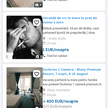
Telefon validat
4
Vacanță de vis la mare la preț de
numai 1 euro
Bărbat prezentabil, 54 ani din Brăila, caut
parteneră lipsită de prejudecăți ( chiar
prietenie platonică ) pt vacanță la mare,
-, Braila, Braila
sejur perioada 10-17 august, stațiunea
25 iulie
Venus, hotel IBYS STYLE VENUS, patru
1 EUR/noapte
stele. Biletul e pt două persoane.Rog
seriozitate. Relații la telefon : zero, șapte,
Telefon validat
3
opt, șapte, ...
Inchiriez 1 Camera - Blaxy Premium
Resort, 7 nopti, 8-15 august
Vacanța perfectă la mare pentru familie
sau prieteni! Închiriez 1 cameră premium în
Blaxy Premium Resort Olimp, disponibilă 7
Olimp, Constanta
nopți, în perioada 8 15 august
24 iulie
(Săptămâna 33), etaj 5, corp F, cu vedere
400 EUR/noapte
superbă către Lacul Racilor și poziționare
477 EUR/noapte
liniștită, departe de aglomerația liftului.