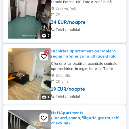
Strada Potelul 130. Este o zonă bună,
liniștită. În apropierea locuinței se află: -
Craiova, Dolj
magazin alimentar; -supermaket; - parc
29 iunie
natural ( circa 5 min de mers pe jos ). Este
34 EUR/noapte
utilata și mobilată. Ca utilitatati: - aragaz; -
mașina de spălat rufe; - wifi. -balcon; -
Telefon validat
baie. ...
5
Inchiriez apartament garsoniera
7
regim hotelier zona ultracentrala
Ofer diferite locatii ultracentrale centrale
spre inchiriere in regim hotelier. Tarife:
Pentru: 1 zi - 170 RON 2 zile - 140RON 3
Sibiu, Sibiu
zile - 120 RON In functie de situatie si
28 iunie
perioada tarifele sunt negocibile. Pentru
19 EUR/noapte
informatii mesaj pe WhatsApp cu numărul
de persoane si numarul de nopti.
Telefon validat
4
MoftApartments
(Jacuzzi,sauna,filigorie,gratar,self
checkinn)