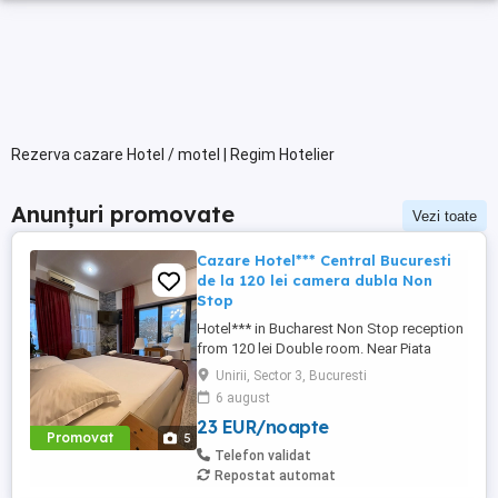
Rezerva cazare Hotel / motel | Regim Hotelier
Anunțuri promovate
Vezi toate
Cazare Hotel*** Central Bucuresti
de la 120 lei camera dubla Non
Stop
Hotel*** in Bucharest Non Stop reception
from 120 lei Double room. Near Piata
Victoriei, Arena Nationala , Piata Unirii .
Unirii, Sector 3, Bucuresti
Tyga concert near. regim hotelier.
6 august
apartament.
23 EUR/noapte
Promovat
5
Telefon validat
Repostat automat