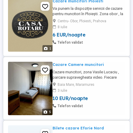
Cazare muncitori Ploiesti
Va punem la dispoziție servicii de cazare
pentru muncitori în Ploiești. Zona obor , la
5 min de centrul orasului.
Centru- Obor, Ploiesti, Prahova
8 iulie
6 EUR/noapte
Telefon validat
1
Cazare Camere muncitori
Cazare muncitori, zona Vasile Lucaciu ,
parcare supravegheata video. Fiecare
camera are baie proprie, TV si wifi,
Baia Mare, Maramures
balcon, terasă, bar. Camere de 2-6
3 iulie
persoane 50lei persoană zi
10 EUR/noapte
Telefon validat
5
Bilete cazare Eforie Nord