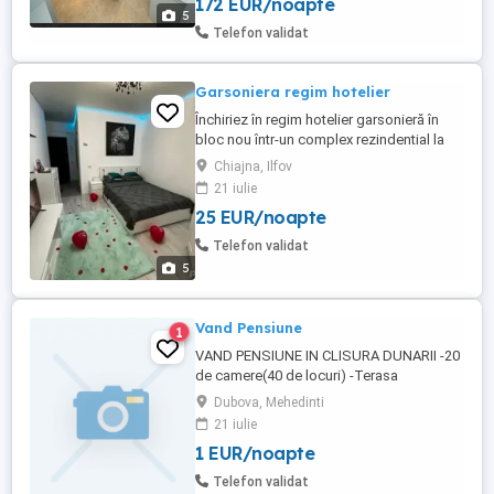
172 EUR/noapte
este indicată apa. Hotelul se află în zona
5
de centru a stațiunii și se află 40 de metri
Telefon validat
distanță ...
Garsoniera regim hotelier
Închiriez în regim hotelier garsonieră în
bloc nou într-un complex rezindential la
etajul 1 ce dispune de loc privat de
Chiajna, Ilfov
parcare în interiorul complexului, aer
21 iulie
condiționat, centrală proprie cu încălzire în
25 EUR/noapte
pardoseală, tv smart, balcon, mediu curat
și liniștit, stație autobuz în fața
Telefon validat
complexului. Prețuri: ...
5
Vand Pensiune
1
VAND PENSIUNE IN CLISURA DUNARII -20
de camere(40 de locuri) -Terasa
+restaurant (50 de locuri) Beneficiază de
Dubova, Mehedinti
pontoane la Dunăre (3 ) -Piscina -parcare -
21 iulie
Retea proprie de apa(puț) -Panouri
1 EUR/noapte
solare,plus multe altele,pentru mai multe
detalii sunați la
Telefon validat