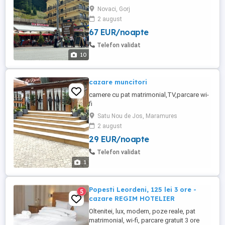
Novaci, Gorj
2 august
67 EUR/noapte
Telefon validat
10
cazare muncitori
camere cu pat matrimonial,TV,parcare wi-
fi
Satu Nou de Jos, Maramures
2 august
29 EUR/noapte
Telefon validat
1
Popesti Leordeni, 125 lei 3 ore -
5
cazare REGIM HOTELIER
Oltenitei, lux, modern, poze reale, pat
matrimonial, wi-fi, parcare gratuit 3 ore