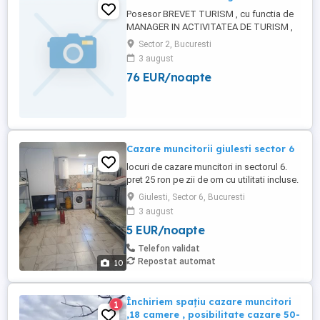
Posesor BREVET TURISM , cu functia de
MANAGER IN ACTIVITATEA DE TURISM ,
ofer spre inchiriere BREVETUL firmelor ce
Sector 2, Bucuresti
doresc sa desfasoare activitati in
3 august
domeniul turismului, Hotel, Agentie
76 EUR/noapte
Turism, Pensiune ....Pret 400 lei luna.Relatii
la adresa de e mail sau telefon .
Cazare muncitorii giulesti sector 6
locuri de cazare muncitori in sectorul 6.
pret 25 ron pe zii de om cu utilitati incluse.
500 lei pe luna de om. pretul se negociaza
Giulesti, Sector 6, Bucuresti
in functie de perioada. Camera de 8..
3 august
fiecare camera are baie si bucătărie. Nu
5 EUR/noapte
amestec oamenii. Fiecare echipă are
camera separată. Giulești . Se oferă ...
Telefon validat
Repostat automat
10
Închiriem spațiu cazare muncitori
1
,18 camere , posibilitate cazare 50-