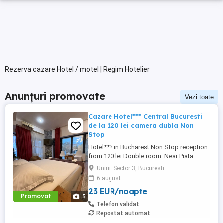
Rezerva cazare Hotel / motel | Regim Hotelier
Anunțuri promovate
Vezi toate
Cazare Hotel*** Central Bucuresti
de la 120 lei camera dubla Non
Stop
Hotel*** in Bucharest Non Stop reception
from 120 lei Double room. Near Piata
Victoriei, Arena Nationala , Piata Unirii .
Unirii, Sector 3, Bucuresti
Tyga concert near. regim hotelier.
6 august
apartament.
23 EUR/noapte
Promovat
5
Telefon validat
Repostat automat