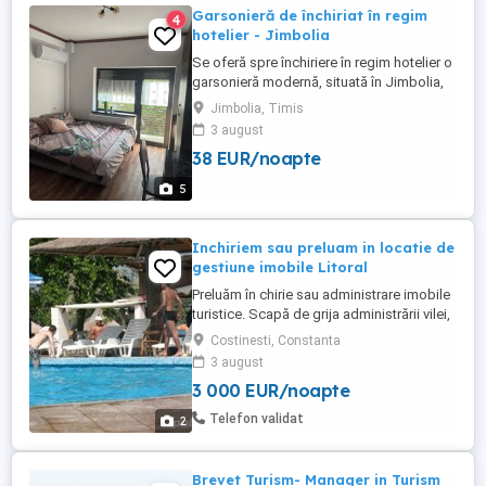
Garsonieră de închiriat în regim
4
hotelier - Jimbolia
Se oferă spre închiriere în regim hotelier o
garsonieră modernă, situată în Jimbolia,
pe Strada Ștefan cel Mare, la etajul 1 al
Jimbolia, Timis
unui imobil recent construit. Cu o
3 august
suprafață de 20 mp, completată de un
38 EUR/noapte
balcon, apartamentul este ideal pentru
sejururi scurte sau medii, într-o zonă
5
liniștită și convenabilă, ...
Inchiriem sau preluam in locatie de
gestiune imobile Litoral
Preluăm în chirie sau administrare imobile
turistice. Scapă de grija administrării vilei,
pensiunii de la malul mării pe perioada cât
Costinesti, Constanta
timp nu folosești imobilul. Noi ne ocupăm
3 august
de plata facturilor, întreținerii imobilului.
3 000 EUR/noapte
Pentru închiriere, locații in gestiune,
concesiune, contractele se incheie ...
Telefon validat
2
Brevet Turism- Manager in Turism