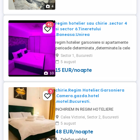
câteva ore. Tarifele 170
4
regim hotelier sau chirie .sector 4
41
si sector 6.Tineretului
.Baneasa.Unirea
regim hotelier garsoniere si apartamente
perioade determinata ,determinate.la cele
mai avantajoase preturi Garsoniera 3 Ore
Sector 1, Bucuresti
80 roni 6 Ore 100 roni 24 Ore 140 roni
5 august
apartament Lux 2 dormitor + living 3 Ore
15 EUR/noapte
90 roni 6 ore 120 24 ore 170 roni
10
chirie.Regim Hotelier.Garsoniera
3
.Camera.gazda.hotel
.motel.Bucuresti.
INCHIRIEM IN REGIM HOTELIERE
Calea Victoriei, Sector 2, Bucuresti
5 august
48 EUR/noapte
Telefon validat