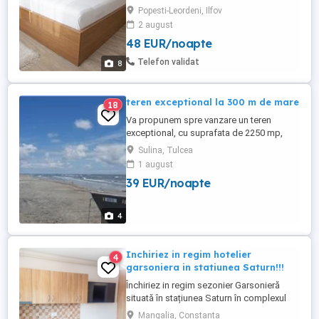
125Lei, 245 Lei single, 275Lei camera
Popesti-Leordeni, Ilfov
dubla, 275 Lei camera dubla superioara,
2 august
300Lei apart 2 cam, 275 Lei suita
48 EUR/noapte
superioara - Avem disponibiliatate camere
in cadrul unui hotel 3*** cat si garsoniere
Telefon validat
8
si apartamente ...
teren exceptional la 300 m de mare
18
Va propunem spre vanzare un teren
exceptional, cu suprafata de 2250 mp,
parcelat in loturi de 450 mp, in Sulina,
Sulina, Tulcea
zona Unitatii Militare de
1 august
Radiotelecomunicatii. Terenul se vinde fie
39 EUR/noapte
in loturi individuale, fie in loturi comasate. -
Terenul este liber pentru constructii. - Se
afla la 500 de metri de ...
4
Inchiriez in regim hotelier
4
garsoniera in statiunea Saturn!!!
Închiriez in regim sezonier Garsonieră
situată în stațiunea Saturn în complexul
rezidențial Sunrise Resindence.
Mangalia, Constanta