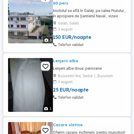
60 pers
Imobilul se află în Galați, pe calea Prutului ,
în apropiere de Șantierul Naval , vizavi
piața rusilor . Imobilul are 18 camere , 4
Galati, Galati
grupuri sanitare ( wc, duș, chiuvetă ) . Se
3 august
oferă și sala de mese cu bucătărie și grup
150 EUR/noapte
sanitar . Imobil are curte proprie , grătar .
3
Perioada de închiriere este de minim ...
Telefon validat
Lenjerii albe
Lenjerii albe doua. persoane
Bucurestii Noi, Sector 1, Bucuresti
3 august
25 EUR/noapte
Telefon validat
1
Cazare slatina
Oferim cazare, Inchiriem, pentru muncitori!