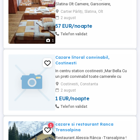
Slatina Olt Camere, Garsoniere,
Apartamente Capacități diferite între 3-4-5
Cartier Pârliți, Slatina, Olt
persoane în fiecare cameră avem 45 de
2 august
camere Toate imobilele sunt dotate cu
57 EUR/noapte
paturi single, băi proprii, televizor, frigider,
cafetiera, AC, cu acces la terasa acoperita
Telefon validat
pentru relaxare! ...
1
Cazare litoral convinabil,
Costinesti
In centru station costinesti ,Mar Bella Cu
un preti convinabil toate camerele cu
balcoana si baie private, info:
Costinesti, Constanta
2 august
1 EUR/noapte
Telefon validat
cazare si restaurant Ranca
1
Transalpina
Restaurant Alessia Rânca -Transalpina !