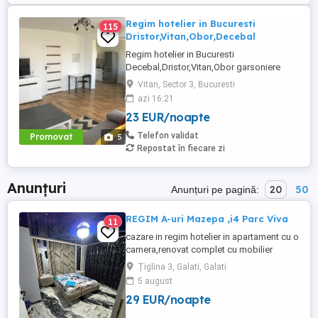
Regim hotelier in Bucuresti
115
Dristor,Vitan,Obor,Decebal
Regim hotelier in Bucuresti
Decebal,Dristor,Vitan,Obor garsoniere
apartamente 2-3 camere,utilate complet,
Vitan, Sector 3, Bucuresti
mobilate modern, aer conditionat,lenjerii
azi 16:21
prosoape curate,poze reale, televizor Led,
23 EUR/noapte
internet WiFi, foarte curat, discret, Parcare
120 lei 3 ore 150 lei zi garsoniera 250 lei zi
Telefon validat
Promovat
5
2 camere Nu ...
Repostat în fiecare zi
Anunțuri
20
50
Anunțuri pe pagină:
REGIM A-uri Mazepa ,i4 Parc Viva
11
cazare in regim hotelier in apartament cu o
camera,renovat complet cu mobilier
nou.Este utliat cu WIFI,AC tip
Țiglina 3, Galati, Galati
inverter,bucatarie complet utilata.
5 august
Apartamentul se afla in zona centrala
29 EUR/noapte
Mazepa 1,aproape de faleza Dunarii si
centrul orașului .Se închiriază si pentru