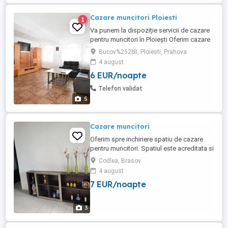
Cazare muncitori Ploiesti
1
Va punem la dispoziție servicii de cazare
pentru muncitori în Ploiești Oferim cazare
in camere cu 3 si 4 locuri acestea fiind
Bucov%252bII, Ploiesti, Prahova
complet mobilate și utilate cu paturi de o
4 august
persoana Fiecare camera dispune de BAIE
6 EUR/noapte
PROPRIE complet utilată cu duș, chiuvetă,
grup sanitar locația avand centrala proprie
Telefon validat
Oferim ...
5
Cazare muncitori
Oferim spre inchiriere spatiu de cazare
pentru muncitori. Spatiul este acreditata si
detine toate avizele necesare.
Codlea, Brasov
4 august
7 EUR/noapte
3