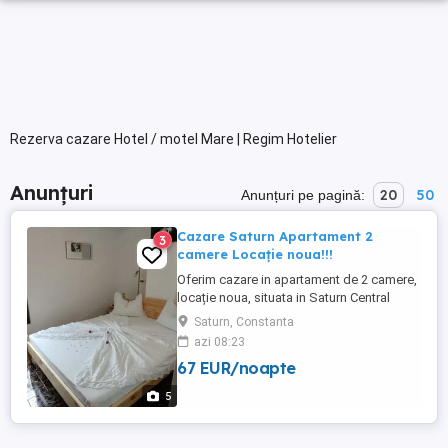
Rezerva cazare Hotel / motel Mare | Regim Hotelier
Anunțuri
20
50
Anunțuri pe pagină:
Cazare Saturn Apartament 2
3
camere Locație noua!!!
Oferim cazare in apartament de 2 camere,
locație noua, situata in Saturn Central
Residence, langa malul marii, toate
Saturn, Constanta
utilitățile. Prețul variază în funcție de
azi 08:23
numărul de persoane și perioada
67 EUR/noapte
5