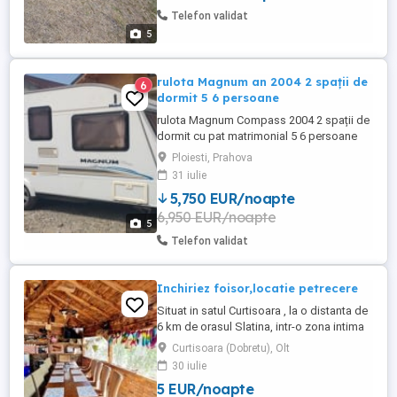
Telefon validat
5
rulota Magnum an 2004 2 spații de
6
dormit 5 6 persoane
rulota Magnum Compass 2004 2 spații de
dormit cu pat matrimonial 5 6 persoane
fără infiltratiii podea tare cu totul
Ploiesti, Prahova
functional
31 iulie
5,750 EUR/noapte
6,950 EUR/noapte
5
Telefon validat
Inchiriez foisor,locatie petrecere
Situat in satul Curtisoara , la o distanta de
6 km de orasul Slatina, intr-o zona intima
fara vecini ,este locul ideal pentru o
Curtisoara (Dobretu), Olt
petrecere in mijlocul naturii. Va invitam sa
30 iulie
petreceti o zi minunata , la aer curat , in
5 EUR/noapte
compania prietenilor, familiei sau a