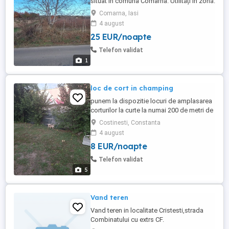
situat în comuna Comarna. Utilități în zonă.
Suprafață 3000 m2, ideal pentru
Comarna, Iasi
construcții de orice fel. Acces pe drum
4 august
asfaltat. Preț ușor negociabil (25 m2). Rog
25 EUR/noapte
și ofer seriozitate. !! NU colaborez cu
agenții imobiliare!! Nu deranjați inutil!
Telefon validat
1
loc de cort in champing
punem la dispozitie locuri de amplasarea
corturilor la curte la numai 200 de metri de
plaja de la Costinești 40 lei de persoana
Costinesti, Constanta
4 august
8 EUR/noapte
Telefon validat
5
Vand teren
Vand teren in localitate Cristesti,strada
Combinatului cu extrs CF.