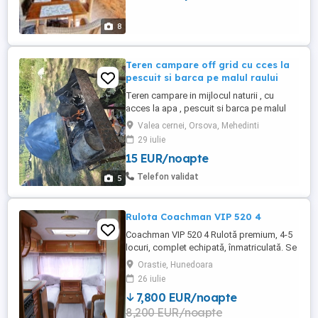
colegilor!! Locatia este potrivita pentru: -
organizare ...
8
Teren campare off grid cu cces la
pescuit si barca pe malul raului
Teren campare in mijlocul naturii , cu
acces la apa , pescuit si barca pe malul
raului . Terenul se afla la orsova zona
Valea cernei, Orsova, Mehedinti
valea cernei .v "off-grid" (sălbatic) Terenul
29 iulie
NU dispune de utilităti (nu există retea de
15 EUR/noapte
curent electric, apă curentă toalete sau
dusuri). Turistii trebuie să vină complet
Telefon validat
5
autogospodăriţi ...
Rulota Coachman VIP 520 4
Coachman VIP 520 4 Rulotă premium, 4-5
locuri, complet echipată, înmatriculată. Se
vinde Coachman VIP 520 4, o rulotă
Orastie, Hunedoara
britanică premium, recunoscută pentru
26 iulie
calitatea construcției, confortul și
7,800 EUR/noapte
fiabilitatea sa. Rulota este înmatriculată,
8,200 EUR/noapte
foarte bine întreținută, complet