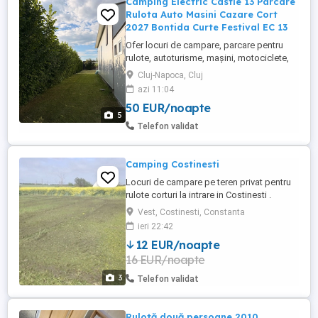
Camping Electric Castle 13 Parcare
Rulota Auto Masini Cazare Cort
2027 Bontida Curte Festival EC 13
Ofer locuri de campare, parcare pentru
rulote, autoturisme, mașini, motociclete,
camping corturi etc. in perioada
Cluj-Napoca, Cluj
desfășurării festivalului Electric Castle in
azi 11:04
Bontida, jud. Cluj, Castelul Banffy.
50 EUR/noapte
Poziționare excelentă. Locatia se afla la
5
200m de intrarea in festival. Se ofera
Telefon validat
acces la dus și toaleta. ...
Camping Costinesti
Locuri de campare pe teren privat pentru
rulote corturi la intrare in Costinesti .
Aproximativ 15-19 min de mers pe jos
Vest, Costinesti, Constanta
pana la plaja si zona festivalurilor si 3-5
ieri 22:42
min cu masina . Ideal pentru grupuri,
12 EUR/noapte
vanlife pentru cei care prefera o varianta
16 EUR/noapte
accesibila de cazare. Pret : 70 de lei loc +
15 lei auto ...
3
Telefon validat
Rulotă două persoane 2010