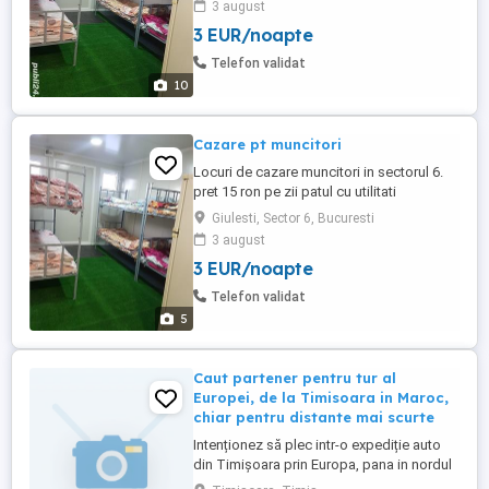
3 august
luna de persoana.camere de 6. Pentru mai
3 EUR/noapte
putin de 4 persoane pretul este de 50 lei
pe zii camera.nu amestec oamenii. Fiecare
Telefon validat
echipa are camera ...
10
Cazare pt muncitori
Locuri de cazare muncitori in sectorul 6.
pret 15 ron pe zii patul cu utilitati
incluse.pretul se negociaza in functie de
Giulesti, Sector 6, Bucuresti
perioada si de nr de persoane . 350 pe
3 august
luna de persoana. camere de 6. Pentru mai
3 EUR/noapte
putin de 4 persoane pretul este de 50 lei
pe zii camera.nu amestec oamenii. Fiecare
Telefon validat
echipa are camera ...
5
Caut partener pentru tur al
Europei, de la Timisoara in Maroc,
chiar pentru distante mai scurte
Intenționez să plec intr-o expediție auto
din Timișoara prin Europa, pana in nordul
Africii (Marrakesh -Maroc), fiind deschis