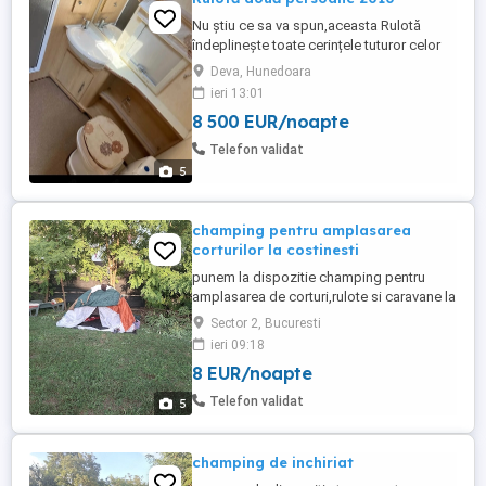
Nu știu ce sa va spun,aceasta Rulotă
îndeplinește toate cerințele tuturor celor
care știu totul despre rulote. Totul este
Deva, Hunedoara
perfect , Cabina de duș separată, motoare
ieri 13:01
de miscare prin telecomanda ,alarmă,
8 500 EUR/noapte
cuptor cu microunde de ultima generatie
,casetofon cu CD,va dau un exemplu:
Telefon validat
Mobilierul este din lemn ...
5
champing pentru amplasarea
corturilor la costinesti
punem la dispozitie champing pentru
amplasarea de corturi,rulote si caravane la
numai 100 de metri de plajă.40 lei de
Sector 2, Bucuresti
persoană
ieri 09:18
8 EUR/noapte
Telefon validat
5
champing de inchiriat