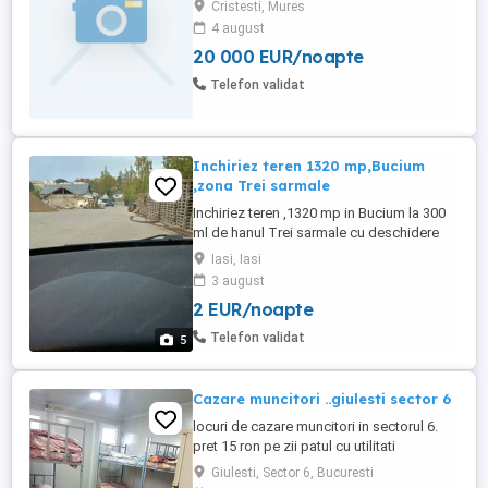
Cristesti, Mures
4 august
20 000 EUR/noapte
Telefon validat
Inchiriez teren 1320 mp,Bucium
,zona Trei sarmale
Inchiriez teren ,1320 mp in Bucium la 300
ml de hanul Trei sarmale cu deschidere
12ml (pe lungime)la sos. Barnova ,integral
Iasi, Iasi
betonat,2 cai de acces,utilitati,2 euro mp
3 august
neg.
2 EUR/noapte
Telefon validat
5
Cazare muncitori ..giulesti sector 6
locuri de cazare muncitori in sectorul 6.
pret 15 ron pe zii patul cu utilitati
incluse.pretul se negociaza in functie de
Giulesti, Sector 6, Bucuresti
perioada si de nr de persoane . 330 pe