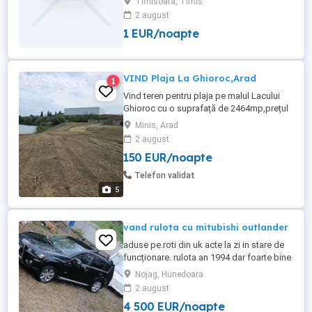
Timisoara, Timis
unei potențiale colaborări. Traseul se
2 august
numeste The Great Van Tour, si va incepe
1 EUR/noapte
in 1 septembrie 2026 pana in 15
octombrie 2026 Traseul se intinde pe 2
continente, trece prin ...
VIND Plaja La Ghioroc,Arad
1
Vind teren pentru plaja pe malul Lacului
Ghioroc cu o suprafață de 2464mp,prețul
este pe mp. Terenul este curățat și
Minis, Arad
pregătit pentru amenajare.
2 august
150 EUR/noapte
Telefon validat
5
vand rulota cu mitubishi outlander
aduse pe.roti din uk acte la zi in stare de
funcționare. rulota an 1994 dar foarte bine
întreținută acte de export , are si removar
Nojag, Hunedoara
pret 2000 eur . mitubishi outlander 2.2
2 august
dizel automat and 2012..preț 2500 neg sau
4 500 EUR/noapte
dezmembrez ! tel