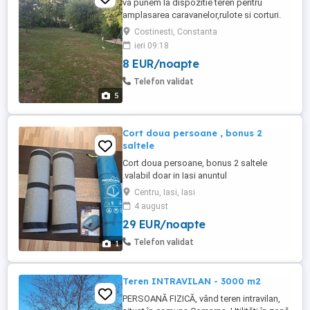
va punem la dispozitie teren pentru
amplasarea caravanelor,rulote si corturi.
terenul se afla la 100 de metri de plaja
Costinesti, Constanta
costinesti .
ieri 09:18
8 EUR/noapte
Telefon validat
5
Cort doua persoane , bonus 2
saltele
Cort doua persoane, bonus 2 saltele
.valabil doar in Iasi anuntul
Centru, Iasi, Iasi
4 august
29 EUR/noapte
Telefon validat
1
Teren INTRAVILAN - 3000 m2
PERSOANĂ FIZICĂ, vând teren intravilan,