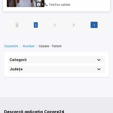
funcțională și pregătită pentru ...
5
Telefon validat
›
‹
1
2
3
Cazare24
Anunțuri
Cazare - Turism
Categorii
Județe
Descarcă aplicația Cazare24