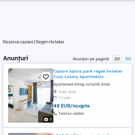
Rezerva cazare | Regim Hotelier
Anunțuri
20
50
Anunțuri pe pagină:
Cazare adora park regim hotelier
Cozy Luxury Apartments
Apartament întreg complet dotat
Arad, Arad
19 iulie
48 EUR/noapte
Telefon validat
5