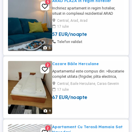
ARAD PLAZA in regim hotelier
5
Inchiriez apartament in regim hotelier,
situat in complexul rezidential ARAD
PLAZA, una dintre cele mai exclusiviste
Central, Arad, Arad
cladiri din Arad. Cazarea fiind situata in
17 iulie
vecinatatea spitalului ORL, Oncologie sau
57 EUR/noapte
Municipal, este idela pt cazare conexa .
Apartamentul este situat la etajul 2 din 6
Telefon validat
cu o vedere ...
5
Cazare Băile Herculane
2
Apartamentul este compus din: >Bucatarie
complet utilata (frigider, plita electrica,
cuptor cu microunde, tacamuri si vesela),
Central, Baile Herculane, Caras-Severin
>Doua dormitoare (pat matrimonial,smart
17 iulie
tv,wi-fi,aer-conditionat) >Baie >Capacitate
67 EUR/noapte
maxima de cazare:4 persoane!! >Apa
calda,caldura,în permanentă, >Loc pentru
fumat, >Totodata ...
9
Apartament Cu Terasă Mamaia Sat
2