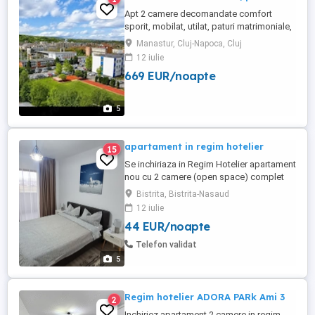
Apt 2 camere decomandate comfort
sporit, mobilat, utilat, paturi matrimoniale,
aer conditionat, loc de parcare (garaj +
Manastur, Cluj-Napoca, Cluj
locul din fata garajului). Capacitatea max 4
12 iulie
persoane. Balcon mare, priveliste
669 EUR/noapte
deosebita. Etaj 6 8. Cat friendly. Se poate
merge pe jos la festival de-a lungul
Somesului, cca 40 min ...
5
apartament in regim hotelier
15
Se inchiriaza in Regim Hotelier apartament
nou cu 2 camere (open space) complet
mobilat si utilat (frigider, masina de spalat
Bistrita, Bistrita-Nasaud
vase, masina de spalat rufe, tv, internet,
12 iulie
aparat de cafea etc), balcon de 9 mp.
44 EUR/noapte
Telefon validat
5
Regim hotelier ADORA PARk Ami 3
2
Inchiriez apartament 2 camere in regim