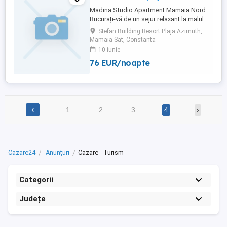
Madina Studio Apartment Mamaia Nord
Bucurați-vă de un sejur relaxant la malul
mării în cadrul Madina Studio Apartment,
Stefan Building Resort Plaja Azimuth,
un studio modern situat chiar pe
Mamaia-Sat, Constanta
promenada din Mamaia Nord, în Ștefan
10 iunie
Building Resort (Hotel Azimuth), la doar un
76 EUR/noapte
minut de mers pe jos de plaja Azimuth.
Amenajat într-un stil contemporan ...
‹
1
2
3
4
›
Cazare24
Anunțuri
Cazare - Turism
Categorii
Județe