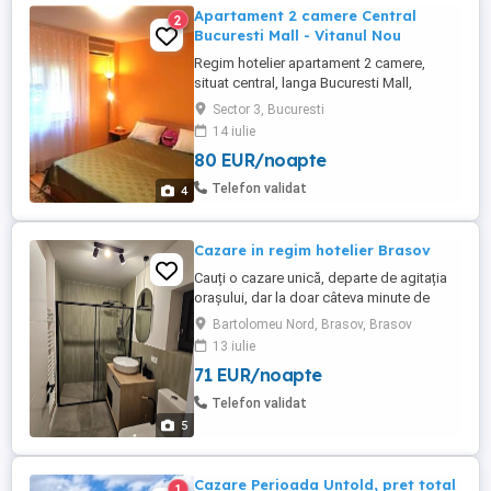
Apartament 2 camere Central
2
Bucuresti Mall - Vitanul Nou
Regim hotelier apartament 2 camere,
situat central, langa Bucuresti Mall,
decomandat, 65 metri patrati, ultracurat,
Sector 3, Bucuresti
complet mobilat si utilat, centrala termica
14 iulie
proprie, etaj 2 8, balcon, televizor
80 EUR/noapte
Samsung 109 cm SMART 4K, canale TV,
streaming (Netflix), fibra optica, internet
Telefon validat
4
de mare viteza, router Wi-Fi, ...
Cazare in regim hotelier Brasov
Cauți o cazare unică, departe de agitația
orașului, dar la doar câteva minute de
zborul tău? Oferim spre închiriere în regim
Bartolomeu Nord, Brasov, Brasov
hotelier un studio modern și complet
13 iulie
independent, tip tiny house , situat în ,în
71 EUR/noapte
imediata apropiere a Aeroportului
Internațional Brașov. Studioul poate
Telefon validat
gazduii maxim 4 persoane ...
5
Cazare Perioada Untold, pret total
1