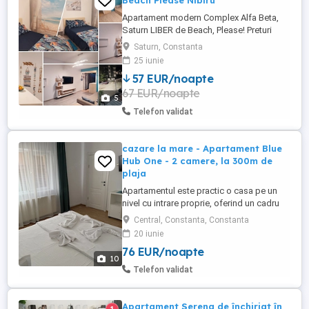
Beach Please Nibiru
Apartament modern Complex Alfa Beta,
Saturn LIBER de Beach, Please! Preturi
incepand de la 350 de lei pe noapte!! Cauți
Saturn, Constanta
cazarea perfectă pentru festival sau
25 iunie
pentru o vacanță la mare? Închiriez
57 EUR/noapte
apartament modern cu 2 camere în Saturn
67 EUR/noapte
(Complex Alfa Beta, str. Henny Ignatie nr.
5
1), cu o capacitate de ...
Telefon validat
cazare la mare - Apartament Blue
Hub One - 2 camere, la 300m de
plaja
Apartamentul este practic o casa pe un
nivel cu intrare proprie, oferind un cadru
intim si placut. Casa este situata in zona
Central, Constanta, Constanta
Bdul Mamaia - Spitalul Militar, la 300m de
20 iunie
accesul la plaja 3 papuci - Zoom Beach.
76 EUR/noapte
Amplasarea centrala a casei face ca
10
aceasta sa fie aproape de toate
Telefon validat
obiectivele turistice ale ...
Apartament Serena de închiriat în