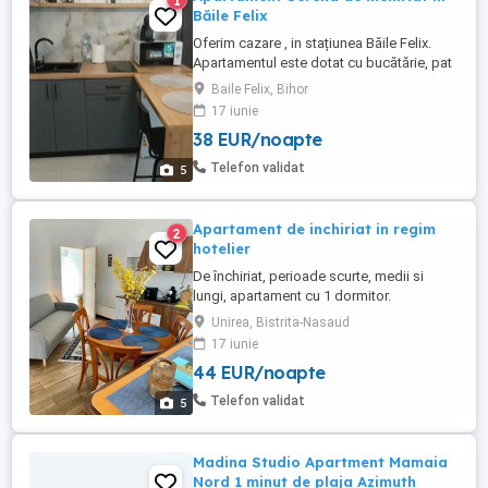
1
Băile Felix
Oferim cazare , in stațiunea Băile Felix.
Apartamentul este dotat cu bucătărie, pat
dublu, canapea extensibila, baie și terasă
Baile Felix, Bihor
spațioasă ,în bloc nou dotat cu lift. Se afla
17 iunie
la 10 min de mers pe jos de Ștrandul Felix
38 EUR/noapte
Apolo sau Ștrand Venus din Băile 1Mai.
Preț ptr.2nopti este: 2adulti-200lei noapte
Telefon validat
5
...
Apartament de inchiriat in regim
2
hotelier
De închiriat, perioade scurte, medii si
lungi, apartament cu 1 dormitor.
Apartamentul este la parter într-o clădire
Unirea, Bistrita-Nasaud
cu un singur nivel și este alcătuit din: living
17 iunie
deschis cu bucătărie echipată, 1 dormitor
44 EUR/noapte
matrimonial, baie, hol, grădină privată cu
grătar și mobilier de exterior, loc de
Telefon validat
5
parcare. Poate ...
Madina Studio Apartment Mamaia
Nord 1 minut de plaja Azimuth