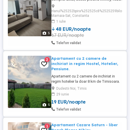
canapeaua extensibila 200 160 în living și pat
matrimonial în dormitor Preț negociabil în funcț
Hanul%25252bpira%252525c8%2525259bilor%25
perioadă și nr de zile de cazare.
Mamaia-Sat, Constanta
1 iulie
48 EUR/noapte
5
67 EUR/noapte
Telefon validat
Apartament cu 2 camere de
2
inchiriat in regim Hostel, Hotelier,
Pensiune.
Apartament cu 2 camere de inchiriat in
regim hotelier la doar 8 km de Timisoara.
La proprietate gasiti toate conditile de
Dudestii Noi, Timis
care aveti nevoie, loc de parcare asigurat,
29 iunie
curte + parc generos. Pretul este 99 lei zi
19 EUR/noapte
Se poate inchiria si 1 singura zi. Netflix
5
ON. Va asteptam cu drag.
Telefon validat
Apartament Cazare Saturn - liber
1