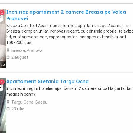
Inchiriez apartament 2 camere Breaza pe Valea
1
Prahovei
Breaza Comfort Apartment: Inchiriez apartament cu 2 camere in
Breaza, complet utilat, renovat recent, cu centrala proprie, televiz
hd, cuptor microunde, expresor cafea, canapea extensibila, pat
160x200, dus.
Breaza, Prahova
2 august
10
Apartament Stefania Targu Ocna
1
Inchiriez in regim hotelier apartament 2 camere situat la parter lâ
magazin penny
Targu Ocna, Bacau
23 iulie