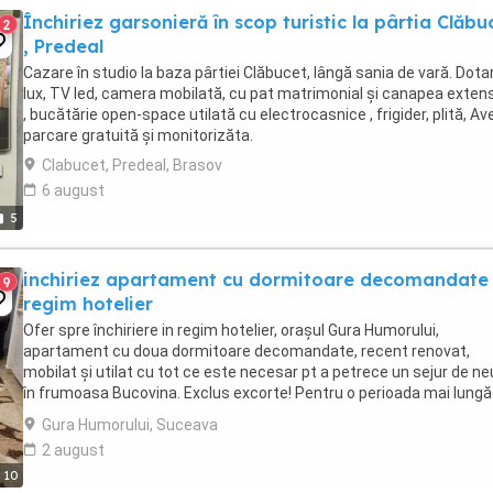
Închiriez garsonieră în scop turistic la pârtia Clăbu
2
, Predeal
Cazare în studio la baza pârtiei Clăbucet, lângă sania de vară. Dota
lux, TV led, camera mobilată, cu pat matrimonial și canapea extens
, bucătărie open-space utilată cu electrocasnice , frigider, plită, A
parcare gratuită și monitorizăta.
Clabucet, Predeal, Brasov
6 august
5
inchiriez apartament cu dormitoare decomandate 
9
regim hotelier
Ofer spre închiriere in regim hotelier, orașul Gura Humorului,
apartament cu doua dormitoare decomandate, recent renovat,
mobilat și utilat cu tot ce este necesar pt a petrece un sejur de ne
în frumoasa Bucovina. Exclus excorte! Pentru o perioada mai lungă
mai negociază.
Gura Humorului, Suceava
2 august
10