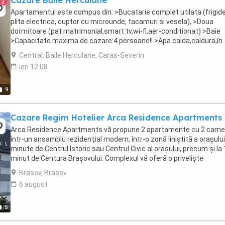
Cazare Băile Herculane
2
Apartamentul este compus din: >Bucatarie complet utilata (frigide
plita electrica, cuptor cu microunde, tacamuri si vesela), >Doua
dormitoare (pat matrimonial,smart tv,wi-fi,aer-conditionat) >Baie
>Capacitate maxima de cazare:4 persoane!! >Apa calda,caldura,în
permanentă, >Loc pentru fumat, >Totodata ...
Central, Baile Herculane, Caras-Severin
ieri 12:08
9
Cazare Regim Hotelier Arca Residence Apartments
Arca Residence Apartments vă propune 2 apartamente cu 2 came
într-un ansamblu rezidenţial modern, într-o zonă liniştită a oraşului,
minute de Centrul Istoric sau Centrul Civic al oraşului, precum şi la 
minut de Centura Braşovului. Complexul vă oferă o privelişte
încântătoare spre masivele Piatra ...
Brasov, Brasov
6 august
5