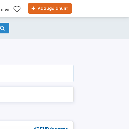
Adaugă anunț
l meu