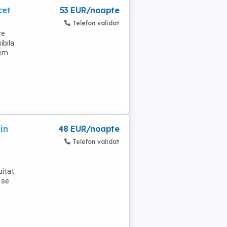
cet
53 EUR/noapte
Telefon validat
re
ibila
vem
in
48 EUR/noapte
Telefon validat
uitat
 se