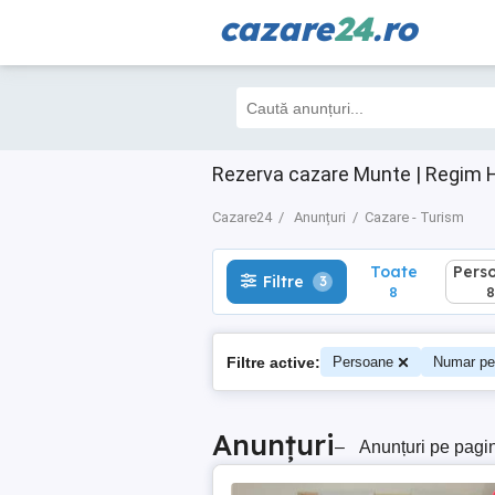
cazare
24
.ro
Toate
Perso
Filtre
3
8
8
Rezerva cazare Munte | Regim H
Cazare24
Anunțuri
Cazare - Turism
Toate
Pers
Filtre
3
8
8
Filtre active:
Persoane
Numar pe
Anunțuri
–
Anunțuri pe pagi