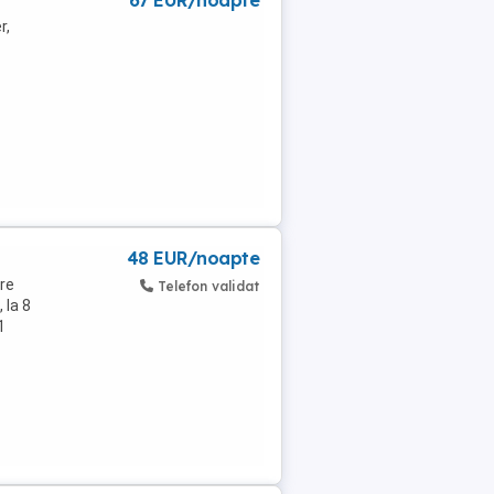
67 EUR/noapte
r,
48 EUR/noapte
re
Telefon validat
 la 8
1