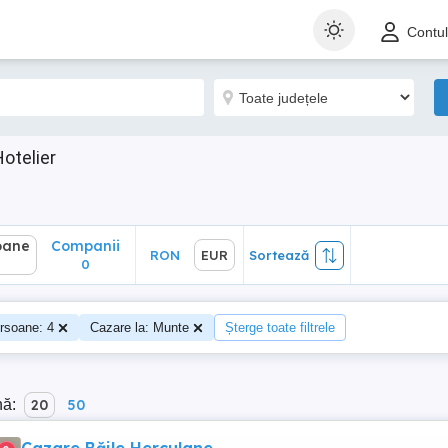
ane
Companii
RON
EUR
Sortează
Contu
0
otelier
oane
Companii
RON
EUR
Sortează
0
rsoane: 4
Cazare la: Munte
Șterge toate filtrele
nă:
20
50