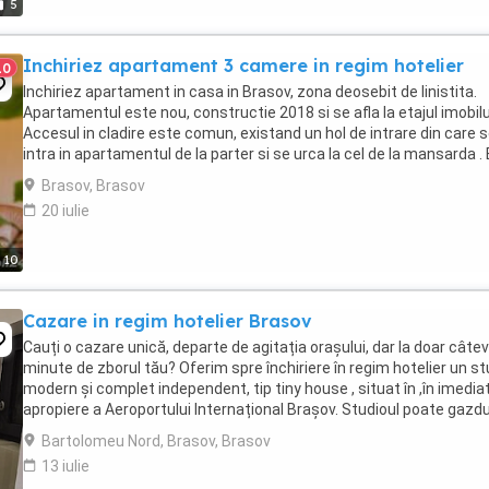
5
Inchiriez apartament 3 camere in regim hotelier
10
Inchiriez apartament in casa in Brasov, zona deosebit de linistita.
Apartamentul este nou, constructie 2018 si se afla la etajul imobilu
Accesul in cladire este comun, existand un hol de intrare din care 
intra in apartamentul de la parter si se urca la cel de la mansarda .
compus din living ...
Brasov, Brasov
20 iulie
10
Cazare in regim hotelier Brasov
Cauți o cazare unică, departe de agitația orașului, dar la doar câte
minute de zborul tău? Oferim spre închiriere în regim hotelier un st
modern și complet independent, tip tiny house , situat în ,în imedia
apropiere a Aeroportului Internațional Brașov. Studioul poate gazdu
maxim 4 persoane ...
Bartolomeu Nord, Brasov, Brasov
13 iulie