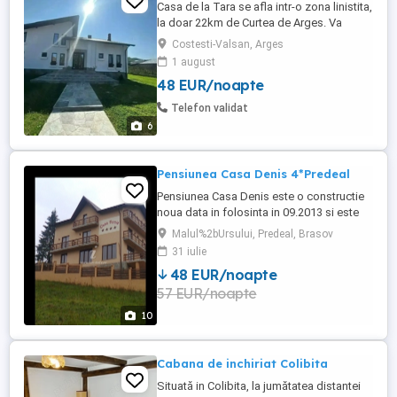
Casa de la Tara se afla intr-o zona linistita,
la doar 22km de Curtea de Arges. Va
punem la dispozitie un living generos de
Costesti-Valsan, Arges
50mp2, o bucatarie complet utilata si 7
1 august
camere dintre care 5 duble matrimoniale si
48 EUR/noapte
2 camere triple. Camerele dispun de baie
proprie, tv, wifi. Optional se poate inchiria
Telefon validat
si ciubar. Cabana ...
6
Pensiunea Casa Denis 4*Predeal
Pensiunea Casa Denis este o constructie
noua data in folosinta in 09.2013 si este
situata in Predeal pe drumul spre
Malul%2bUrsului, Predeal, Brasov
Manastirea Sfantul Nicolae intr-o zona
31 iulie
inconjurata de padure,cu o priveliste
48 EUR/noapte
minunata. Aceasta va pune la dispozitie 7
57 EUR/noapte
camere duble matrimoniale si 2 camere
familiale cu 4 locuri,dotate ...
10
Cabana de inchiriat Colibita
Situată in Colibita, la jumătatea distantei