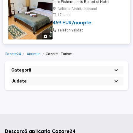
între Fishermann's Resort și Hotel
Panoramic. Suprafața totala 18
Colibita, Bistrita-Nasaud
ari.Complex format din 2 clădiri, 2 parcări,
17 iunie
curte, parc împădurit, foișor acoperit și
459 EUR/noapte
debara lemnărie. Prima cladire are
suprafața construită de 369 mp, formată
Telefon validat
din 2 apartamente ( dormitor, ...
5
Cazare24
Anunțuri
Cazare - Turism
Categorii
Județe
Descarcă aplicația Cazare24