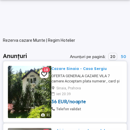
Rezerva cazare Munte | Regim Hotelier
Anunțuri
20
50
Anunțuri pe pagină:
Cazare Sinaia - Casa Sergiu
18
OFERTA GENERALA CAZARE VILA 7
camere Acceptam plata numerar , card și
card de vacanță. Vila cu parter si doua
Sinaia, Prahova
etaje, este compusa din: - 6 camere cu pat
ieri 20:39
dublu matrimonia și 1 camera cu 2 paturi
36 EUR/noapte
matrimoniale, pentru 4 persoane. televizor
in fiecare camera, Wi-FI, după cum
Telefon validat
urmează : - ...
11