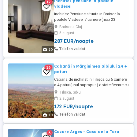
inchiriez pensiune la poalele
12
vladesei
inchiriez Pensiune situata in Braisor la
poalele Vladesei 7 camere (max 23
pers)cu baie proprie si
Braisoru, Cluj
.televizor,sufragerie,loc de servire a
5 august
mesei,bucatarie superdotata.masa de
287 EUR/noapte
ping pong,teren mini fotbal.alte jocuri
distractive,6000 mp de gradina.Loc de
Telefon validat
10
joaca pentru copii,wifi,trambulina video
proiector ...
Cabană în Mărginimea Sibiului 24 +
16
paturi
Cabană de închiriat în Tilișca cu 6 camere
a 4 paturi(unul suprapus) dotate fiecare cu
baie, prici pt ca. 8 persoane, cameră de zi
Tilisca, Sibiu
de ca 60 m pătrați cu bucătărie deschisă,
2 august
baie de servici și 2 toalete exterioare.
172 EUR/noapte
Cabana este dotată cu toate cele
necesare : plită, cuptor, mașină de spălat
Telefon validat
10
vase, nespresso ...
Cazare Arges - Casa de la Tara
6