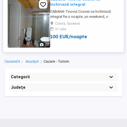
închiriază integral
CABANA-Tinovul Cosnei se închiriază
integral fie o noapte ,un weekend, o
săptămână etc fiind amplasata langa
Cosna, Suceava
rezervatia naturala tinovul cosnei ,find
31 iulie
dotata și utilata pentru a petrece orice tip
100 EUR/noapte
de eveniment: zile
onomastice,majorat,reuniune cu
10
familia,tabere,vacanta/concediu etc în
natura.avand o capacitate ...
Cazare24
Anunțuri
Cazare - Turism
Categorii
Județe