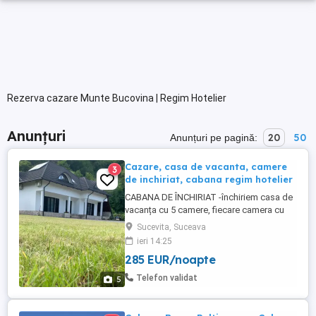
Rezerva cazare Munte Bucovina | Regim Hotelier
Anunțuri
20
50
Anunțuri pe pagină:
Cazare, casa de vacanta, camere
3
de inchiriat, cabana regim hotelier
CABANA DE ÎNCHIRIAT -închiriem casa de
vacanța cu 5 camere, fiecare camera cu
baie proprie -living spațios -bucătărie
Sucevita, Suceava
complet utilată -foișor cu grătar, plita și
ieri 14:25
cuptor pe lemne -loc de joaca pentru copii
285 EUR/noapte
cu leagăn și trambulina -locație superba
lângă pădure ! Cabana se închiriază in
Telefon validat
5
întregime pentru ...