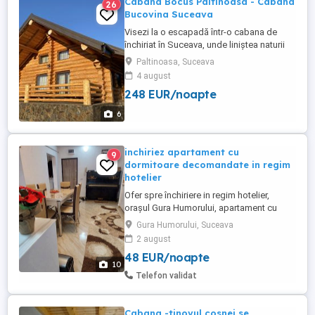
Cabana Bocus Paltinoasa - Cabana
26
Bucovina Suceava
Visezi la o escapadă într-o cabana de
închiriat în Suceava, unde liniștea naturii
se împletește cu farmecul autentic al
Paltinoasa, Suceava
Bucovinei? Cabana Bocuș din Paltinoasa
4 august
te așteaptă la doar 32 km de Suceava și
248 EUR/noapte
10 km de Gura Humorului, într-un colț de
rai perfect pentru vacanțe cu familia sau
6
prietenii. Această ...
inchiriez apartament cu
9
dormitoare decomandate in regim
hotelier
Ofer spre închiriere in regim hotelier,
orașul Gura Humorului, apartament cu
doua dormitoare decomandate, recent
Gura Humorului, Suceava
renovat, mobilat și utilat cu tot ce este
2 august
necesar pt a petrece un sejur de neuitat în
48 EUR/noapte
frumoasa Bucovina. Exclus excorte! Pentru
10
o perioada mai lungă se mai negociază.
Telefon validat
Cabana -tinovul cosnei se