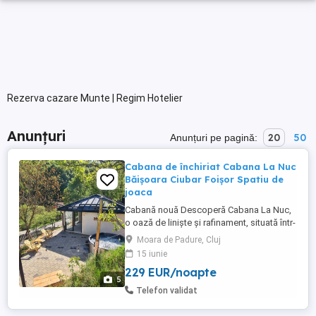
Rezerva cazare Munte | Regim Hotelier
Anunțuri
20
50
Anunțuri pe pagină:
Cabana de închiriat Cabana La Nuc
Băișoara Ciubar Foișor Spatiu de
joaca
Cabană nouă Descoperă Cabana La Nuc,
o oază de liniște și rafinament, situată într-
un decor montan spectaculos! La doar
Moara de Padure, Cluj
aproximativ 35 km de Cluj-Napoca, în satul
15 iunie
Moara de Pădure, comuna Băișoara,
229 EUR/noapte
Cabana La Nuc este alegerea ideală
5
pentru familii sau grupuri de până la 8
Telefon validat
persoane care caută confort,relaxare ...