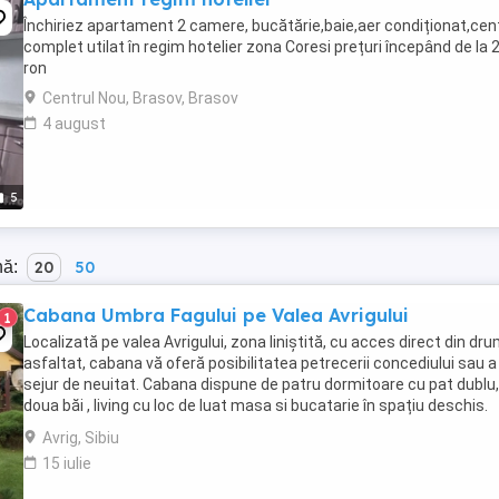
Închiriez apartament 2 camere, bucătărie,baie,aer condiționat,cen
complet utilat în regim hotelier zona Coresi prețuri începând de la 
ron
Centrul Nou, Brasov, Brasov
4 august
5
nă:
20
50
Cabana Umbra Fagului pe Valea Avrigului
1
Localizată pe valea Avrigului, zona liniștită, cu acces direct din dru
asfaltat, cabana vă oferă posibilitatea petrecerii concediului sau a
sejur de neuitat. Cabana dispune de patru dormitoare cu pat dublu,
doua băi , living cu loc de luat masa si bucatarie în spațiu deschis.
Bucătăria este ...
Avrig, Sibiu
15 iulie