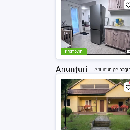
Promovat
Anunțuri
–
Anunțuri pe pagi