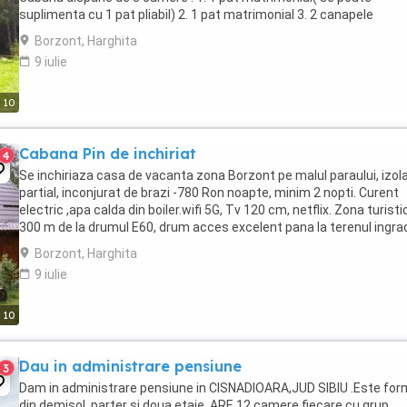
suplimenta cu 1 pat pliabil) 2. 1 pat matrimonial 3. 2 canapele
extensibile 4. 1 canapea extensibila ...
Borzont, Harghita
9 iulie
10
Cabana Pin de inchiriat
4
Se inchiriaza casa de vacanta zona Borzont pe malul paraului, izol
partial, inconjurat de brazi -780 Ron noapte, minim 2 nopti. Curent
electric ,apa calda din boiler.wifi 5G, Tv 120 cm, netflix. Zona turistic
300 m de la drumul E60, drum acces excelent pana la terenul ingrad
Drum curatat ...
Borzont, Harghita
9 iulie
10
Dau in administrare pensiune
3
Dam in administrare pensiune in CISNADIOARA,JUD SIBIU .Este fo
din demisol ,parter si doua etaje .ARE 12 camere fiecare cu grup