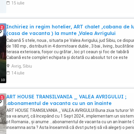
15 iulie
Inchiriez in regim hotelier, ART chalet ,cabana de l
2
(casa de vacanta ) la munte ,Valea Avrigului
Cabană 5 stele, noua , situata pe Valea Avrigului, jud Sibiu, ce disp
de 180 mp , distribuiti in 4 dormitoare duble , 3 bai , living , bucătărie
terasa exterioara, foișor cu grătar , loc pt ceaun și foc de tabără
Cabană este complet echipata și dotată cu absolut tot ce este
necesar pentru a avea parte ...
Avrig, Sibiu
14 iulie
10
ART HOUSE TRANSILVANIA _ VALEA AVRIGULUI ;
1
.abonamentul de vacanta cu un an înainte
ART HOUSE TRANSILVANIA _ VALEA AVRIGULUI Buna ziua tuturor V
sa va anunț, că începând cu 1 Sept 2024 , implementam un sistem
pt Romania , și anume ...abonamentul de vacanta cu un an înainte 
inseamna asta ? Asta înseamnă că dvst puteți să vă alegeți o per
...