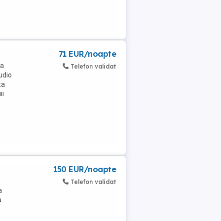
71 EUR/noapte
va
Telefon validat
udio
ta
ii
150 EUR/noapte
Telefon validat
a
a