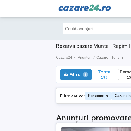
cazare
24
.ro
Toate
Perso
Filtre
2
195
151
Rezerva cazare Munte | Regim H
Cazare24
Anunțuri
Cazare - Turism
Toate
Pers
Filtre
2
195
15
Filtre active:
Persoane
Cazare la
Anunțuri promovat