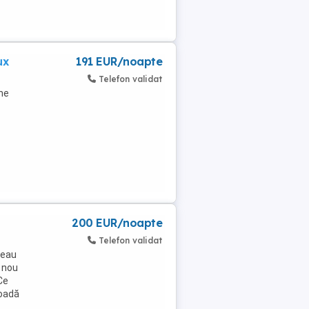
ux
191 EUR/noapte
Telefon validat
une
200 EUR/noapte
Telefon validat
reau
 nou
Ce
ioadă