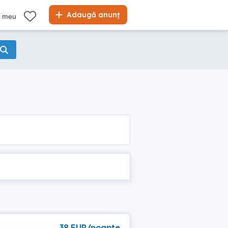
Adaugă anunț
l meu
38 EUR/noapte