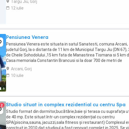
Targu Jiu, Gorj
12 iulie
Pensiunea Venera
Pensiunea Venera este situata in satul Sanatesti, comuna Arcani,
judetul Gorj, la o distanta de 11 km de Municipiul Targu Jiu (DN 67),
de Cheile Sohodolului ,15 km fata de Manastirea Tismana si 5 km 
Casa memoriala Constantin Brancusi si la doar 700 de metri de
Complexul Acvatic APRILIA PARK ...
Arcani, Gorj
10 iulie
6
Studio situat in complex rezidential cu centru Spa
2
Studio format din dormitor,bucătărie,baie și terasa cu suprafața ut
de 40 mp. Este situat într-un complex rezidențial cu centru
SPA(piscina,sauna, jacuzzi,sala fitness și restaurant) Complexul e
construit in 2010 dat studioul a fost renovat complet in 2025. Se v