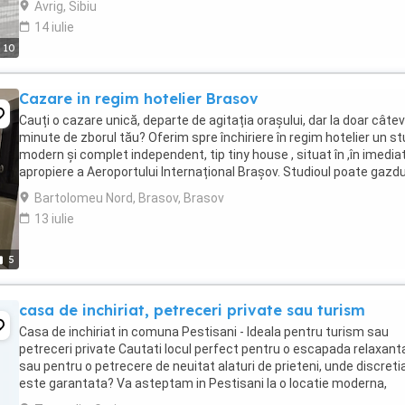
Avrig, Sibiu
14 iulie
10
Cazare in regim hotelier Brasov
Cauți o cazare unică, departe de agitația orașului, dar la doar câte
minute de zborul tău? Oferim spre închiriere în regim hotelier un st
modern și complet independent, tip tiny house , situat în ,în imedia
apropiere a Aeroportului Internațional Brașov. Studioul poate gazdu
maxim 4 persoane ...
Bartolomeu Nord, Brasov, Brasov
13 iulie
5
casa de inchiriat, petreceri private sau turism
Casa de inchiriat in comuna Pestisani - Ideala pentru turism sau
petreceri private Cautati locul perfect pentru o escapada relaxant
sau pentru o petrecere de neuitat alaturi de prieteni, unde discreti
este garantata? Va asteptam in Pestisani la o locatie moderna,
complet echipata, pregatita sa indeplineasca ...