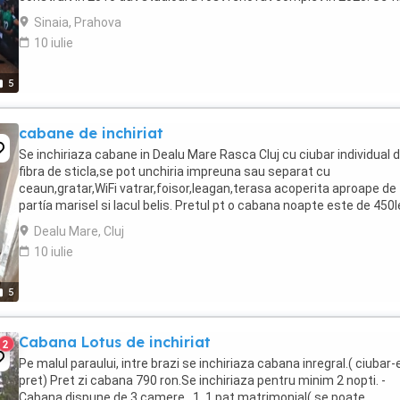
utilat,mobilat exact că în ...
Sinaia, Prahova
10 iulie
5
cabane de inchiriat
Se inchiriaza cabane in Dealu Mare Rasca Cluj cu ciubar individual d
fibra de sticla,se pot unchiria impreuna sau separat cu
ceaun,gratar,WiFi vatrar,foisor,leagan,terasa acoperita aproape de
partía marisel si lacul belis. Pretul pt o cabana noapte este de 450le
Singuri in locatie
Dealu Mare, Cluj
10 iulie
5
Cabana Lotus de inchiriat
2
Pe malul paraului, intre brazi se inchiriaza cabana inregral.( ciubar-
pret) Pret zi cabana 790 ron.Se inchiriaza pentru minim 2 nopti. -
Cabana dispune de 3 camere . 1. 1 pat matrimonial( se poate