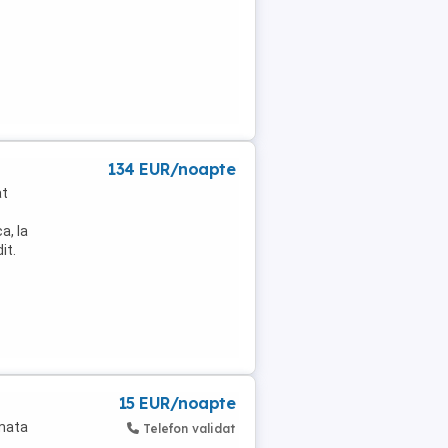
134 EUR/noapte
at
a, la
it.
15 EUR/noapte
rmata
Telefon validat