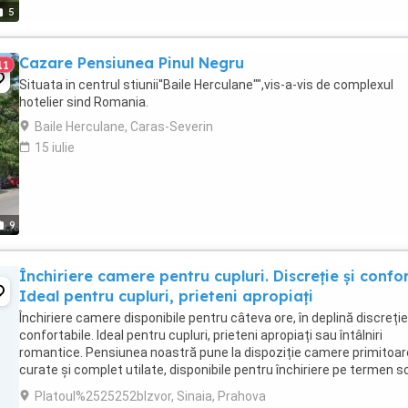
5
Cazare Pensiunea Pinul Negru
11
Situata in centrul stiunii''Baile Herculane"",vis-a-vis de complexul
hotelier sind Romania.
Baile Herculane, Caras-Severin
15 iulie
9
Închiriere camere pentru cupluri. Discreție și confor
Ideal pentru cupluri, prieteni apropiați
Închiriere camere disponibile pentru câteva ore, în deplină discreție
confortabile. Ideal pentru cupluri, prieteni apropiați sau întâlniri
romantice. Pensiunea noastră pune la dispoziție camere primitoar
curate și complet utilate, disponibile pentru închiriere pe termen s
2 - 8 ore, în funcție ...
Platoul%2525252bIzvor, Sinaia, Prahova