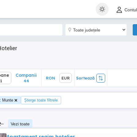
ane
Companii
RON
EUR
Sortează
Contu
44
otelier
oane
Companii
RON
EUR
Sortează
1
44
: Munte
Șterge toate filtrele
e
–
Vezi toate
Apartament regim hotelier