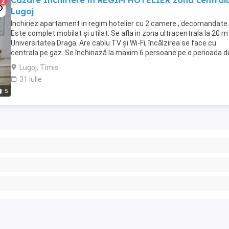
Cazare Inchiriere in REGIM HOTELIER zona centrală
2
Lugoj
Inchiriez apartament in regim hotelier cu 2 camere , decomandate.
Este complet mobilat și utilat. Se afla in zona ultracentrala la 20 m
Universitatea Draga. Are cablu TV și Wi-Fi, încălzirea se face cu
centrala pe gaz. Se închiriază la maxim 6 persoane pe o perioada d
minim 3 nopti. PREȚUL ESTE ...
Lugoj, Timis
31 iulie
5