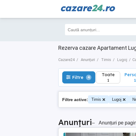
cazare
24
.ro
Toate
Perso
Filtre
4
1
1
Rezerva cazare Apartament Lugo
Cazare24
Anunțuri
Timis
Lugoj
Ca
Toate
Pers
Filtre
4
1
1
Filtre active:
Timis
Lugoj
N
Anunțuri
–
Anunțuri pe pagi