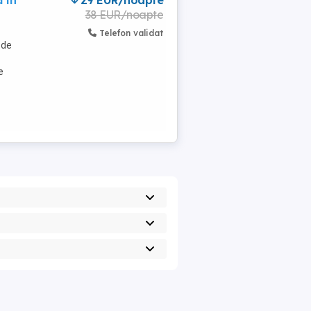
 in
29 EUR/noapte
38 EUR/noapte
Telefon validat
 de
e