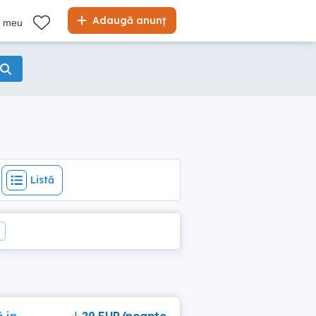
Listă
Adaugă anunț
l meu
Listă