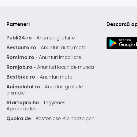
Parteneri
Descarcă ap
Publi24.ro
- Anunturi gratuite
Bestauto.ro
- Anunturi auto/moto
Romimo.ro
- Anunturi imobiliare
Romjob.ro
- Anunturi locuri de munca
Bestbike.ro
- Anunturi moto
Animalutul.ro
- Anunturi gratuite
animale
Startapro.hu
- Ingyenes
Apróhirdetés
Quoka.de
- Kostenlose Kleinanzeigen