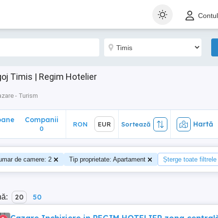
ane
Companii
Hartă
RON
EUR
Sortează
Contu
0
j Timis | Regim Hotelier
zare - Turism
oane
Companii
Hartă
RON
EUR
Sortează
0
umar de camere: 2
Tip proprietate: Apartament
Șterge toate filtrele
nă:
20
50