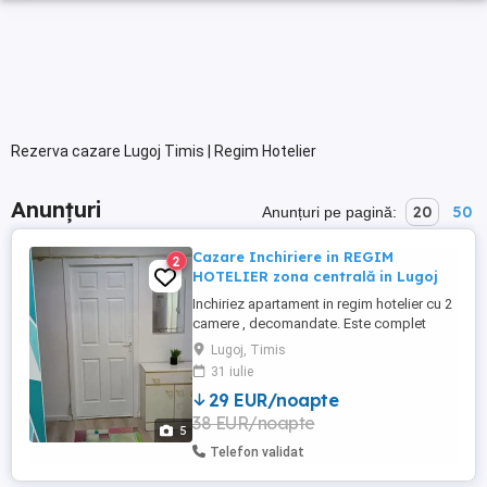
Rezerva cazare Lugoj Timis | Regim Hotelier
Anunțuri
20
50
Anunțuri pe pagină:
Cazare Inchiriere in REGIM
2
HOTELIER zona centrală in Lugoj
Inchiriez apartament in regim hotelier cu 2
camere , decomandate. Este complet
mobilat și utilat. Se afla in zona
Lugoj, Timis
ultracentrala la 20 m de Universitatea
31 iulie
Draga. Are cablu TV și Wi-Fi, încălzirea se
29 EUR/noapte
face cu centrala pe gaz. Se închiriază la
38 EUR/noapte
maxim 6 persoane pe o perioada de
5
minim 3 nopti. PREȚUL ESTE ...
Telefon validat