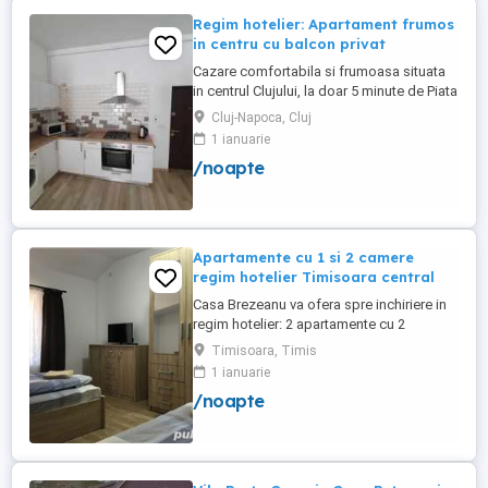
Regim hotelier: Apartament frumos
in centru cu balcon privat
Cazare comfortabila si frumoasa situata
in centrul Clujului, la doar 5 minute de Piata
Mihai Viteazu, intr-un bloc nou.
Cluj-Napoca, Cluj
Apartamentul este mobilat si utilat
1 ianuarie
complet, avand aragaz, hota, cuptor de
/noapte
microunde, fierbator de apa, masina de
spalat, uscator de rufe, frigider, televizor
si internet. Are si un ...
Apartamente cu 1 si 2 camere
regim hotelier Timisoara central
Casa Brezeanu va ofera spre inchiriere in
regim hotelier: 2 apartamente cu 2
dormitoare, baie si bucatarie proprie. (4
Timisoara, Timis
locuri cazare in fiecare apartament) 1
1 ianuarie
apartament cu 1 dormitor, baie si
/noapte
bucatarie proprie. (3 locuri cazare) Fiecare
apartament dispune de bucatarie complet
utilata,baie cu cabina ...