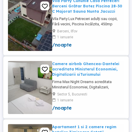
Vila Party Cununie Casa Petreceri
Berceni Grătar Botez Piscina 28-30
C Majorat Sauna Nunta Jacuzzi
Vila Party Lux Petreceri adulți sau copii,
Fără vecini, Piscina încălzita, 450mp
S+P+2E lângă București ( Berceni- Ilfov) ,
Berceni, Ilfov
asfalt, Uber Bolt ,pentru cazare regim
1 ianuarie
hotelier, petreceri copii, pool party 30 ,
/noapte
onomastici , nunti , botezuri, team building
, filmări , ședințe foto, clipuri video, pool
party, ...
Camere airbnb Ghencea-Dantelei
acreditata Ministerul Economiei,
Digitalizarii siTurismului
Firma Max Night Dreams acreditata
Ministerul Economiei, Digitalizarii,
Antreprenoriatului si Turismului închiriază
Sector 5, Bucuresti
in regim hotelier in zona Drumul Taberei -
1 ianuarie
Ghencea diferite tipuri de camere Camera
/noapte
single cu o suprafață totală de 16mp
150ei 3ore , 170lei noapte Camera dublă
cu o suprafață totală de ...
Apartament 1 si 2 camere regim