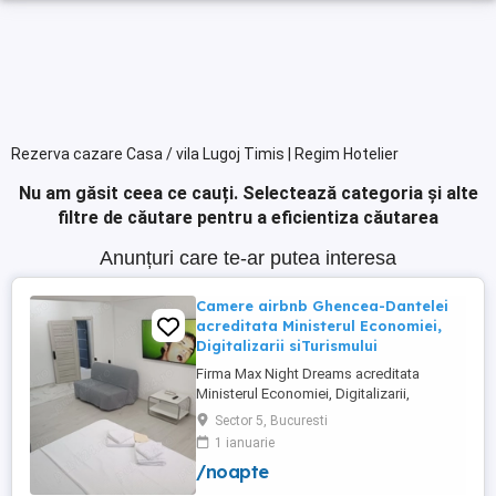
Rezerva cazare Casa / vila Lugoj Timis | Regim Hotelier
Nu am găsit ceea ce cauți.
Selectează categoria și alte
filtre de căutare pentru a eficientiza căutarea
Anunțuri care te-ar putea interesa
Camere airbnb Ghencea-Dantelei
acreditata Ministerul Economiei,
Digitalizarii siTurismului
Firma Max Night Dreams acreditata
Ministerul Economiei, Digitalizarii,
Antreprenoriatului si Turismului închiriază
Sector 5, Bucuresti
in regim hotelier in zona Drumul Taberei -
1 ianuarie
Ghencea diferite tipuri de camere Camera
/noapte
single cu o suprafață totală de 16mp
150ei 3ore , 170lei noapte Camera dublă