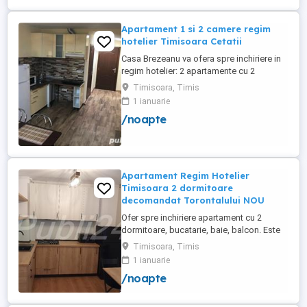
cu o suprafață totală de ...
Apartament 1 si 2 camere regim
hotelier Timisoara Cetatii
Casa Brezeanu va ofera spre inchiriere in
regim hotelier: 2 apartamente cu 2
dormitoare, baie si bucatarie proprie. (4
Timisoara, Timis
locuri cazare in fiecare apartament) 1
1 ianuarie
apartament cu 1 dormitor, baie si
/noapte
bucatarie proprie. (3 locuri cazare) Fiecare
apartament dispune de bucatarie complet
utilata,baie cu cabina ...
Apartament Regim Hotelier
Timisoara 2 dormitoare
decomandat Torontalului NOU
Ofer spre inchiriere apartament cu 2
dormitoare, bucatarie, baie, balcon. Este
complet utilat si mobilat nou, clima,
Timisoara, Timis
internet, tv, video interfon masina de
1 ianuarie
spalat haine, lenjerii, prosoape,
/noapte
consumabile. In incinta complexului de
apartamente se afla un supermarket si loc
de joaca pentru copii. Apartamentul ...