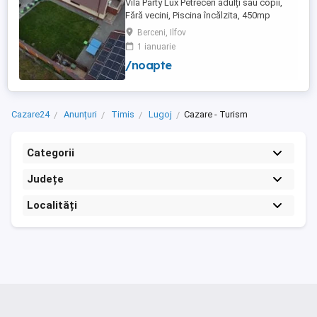
Vila Party Lux Petreceri adulți sau copii,
Fără vecini, Piscina încălzita, 450mp
S+P+2E lângă București ( Berceni- Ilfov) ,
Berceni, Ilfov
asfalt, Uber Bolt ,pentru cazare regim
1 ianuarie
hotelier, petreceri copii, pool party 30 ,
/noapte
onomastici , nunti , botezuri, team building
, filmări , ședințe foto, clipuri video, pool
party, ...
Cazare24
Anunțuri
Timis
Lugoj
Cazare - Turism
Categorii
Județe
Localități