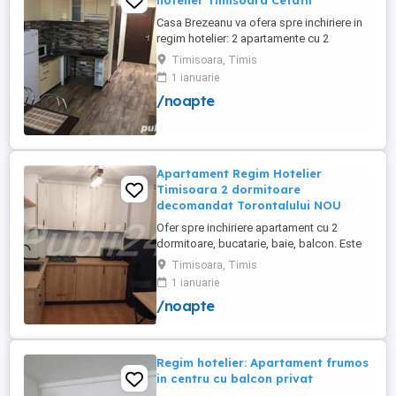
hotelier Timisoara Cetatii
Casa Brezeanu va ofera spre inchiriere in
regim hotelier: 2 apartamente cu 2
dormitoare, baie si bucatarie proprie. (4
Timisoara, Timis
locuri cazare in fiecare apartament) 1
1 ianuarie
apartament cu 1 dormitor, baie si
/noapte
bucatarie proprie. (3 locuri cazare) Fiecare
apartament dispune de bucatarie complet
utilata,baie cu cabina ...
Apartament Regim Hotelier
Timisoara 2 dormitoare
decomandat Torontalului NOU
Ofer spre inchiriere apartament cu 2
dormitoare, bucatarie, baie, balcon. Este
complet utilat si mobilat nou, clima,
Timisoara, Timis
internet, tv, video interfon masina de
1 ianuarie
spalat haine, lenjerii, prosoape,
/noapte
consumabile. In incinta complexului de
apartamente se afla un supermarket si loc
de joaca pentru copii. Apartamentul ...
Regim hotelier: Apartament frumos
in centru cu balcon privat