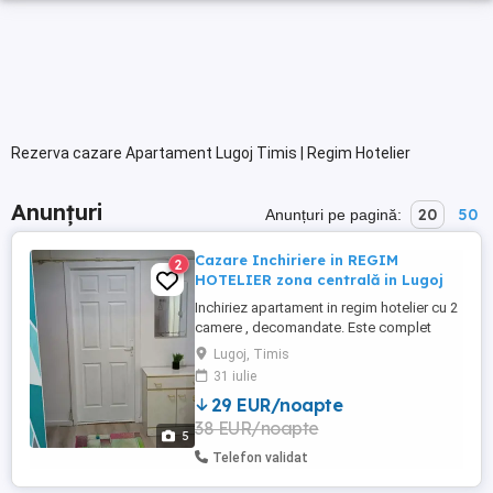
Rezerva cazare Apartament Lugoj Timis | Regim Hotelier
Anunțuri
20
50
Anunțuri pe pagină:
Cazare Inchiriere in REGIM
2
HOTELIER zona centrală in Lugoj
Inchiriez apartament in regim hotelier cu 2
camere , decomandate. Este complet
mobilat și utilat. Se afla in zona
Lugoj, Timis
ultracentrala la 20 m de Universitatea
31 iulie
Draga. Are cablu TV și Wi-Fi, încălzirea se
29 EUR/noapte
face cu centrala pe gaz. Se închiriază la
38 EUR/noapte
maxim 6 persoane pe o perioada de
5
minim 3 nopti. PREȚUL ESTE ...
Telefon validat