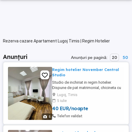
Rezerva cazare Apartament Lugoj Timis | Regim Hotelier
Anunțuri
20
50
Anunțuri pe pagină:
Regim hotelier November Central
Studio
Studio de inchiriat in regim hotelier.
Dispune de pat matrimonial, chicineta cu
frigider, plita, fierbator apa, espressor,baie
Lugoj, Timis
cu cada, prosoape etc Zona centrala, str.
5 iulie
A.Mocioni nr.27, parcare publica in fata
40 EUR/noapte
proprietatii. 210 lei noapte, plata la
proprietate.
Telefon validat
5