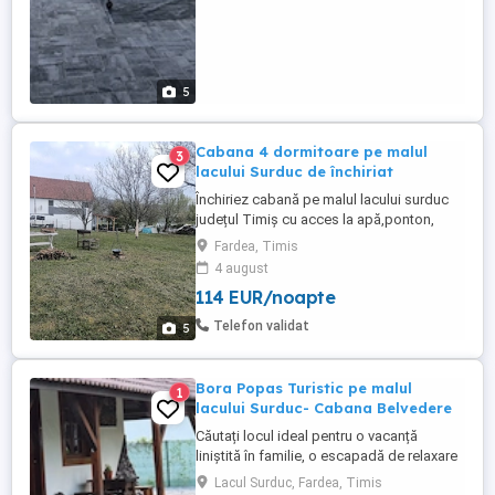
5
Cabana 4 dormitoare pe malul
3
lacului Surduc de închiriat
Închiriez cabană pe malul lacului surduc
județul Timiș cu acces la apă,ponton,
hidrobiciclete. Cabana este compusa din
Fardea, Timis
living, bucătărie ,hol si baie la parter. La
4 august
etaj are 4 dormitoare + mansardă.
114 EUR/noapte
Capacitate de dormit 8 persoane in
dormitoare pana la 16 persoane daca nu
Telefon validat
5
sunt pretenții la dormit pe ...
Bora Popas Turistic pe malul
1
lacului Surduc- Cabana Belvedere
Căutați locul ideal pentru o vacanță
liniștită în familie, o escapadă de relaxare
sau o mică petrecere alături de cei dragi?
Lacul Surduc, Fardea, Timis