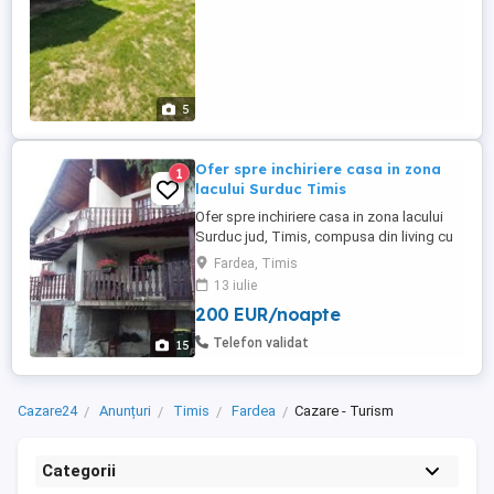
5
Ofer spre inchiriere casa in zona
1
lacului Surduc Timis
Ofer spre inchiriere casa in zona lacului
Surduc jud, Timis, compusa din living cu
bucatarie, trei dormitoare, doua bai,
Fardea, Timis
terasa, teren 700 mp. Casa este situata in
13 iulie
zona centrala a statiunii, complet mobilata
200 EUR/noapte
si echipata, vedere la lac, sisteme de
incalzire centrala pe lemne si calorifere in
Telefon validat
15
camere. ...
Cazare24
Anunțuri
Timis
Fardea
Cazare - Turism
Categorii