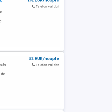
a,
191 EUR/noapte
Telefon validat
de
g
52 EUR/noapte
este
Telefon validat
e de