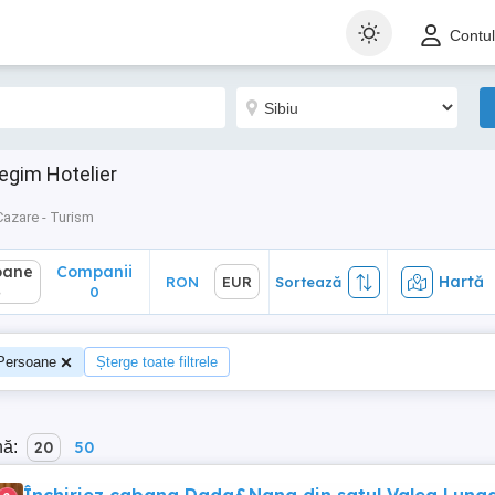
ane
Companii
Hartă
RON
EUR
Sortează
Contu
0
egim Hotelier
Cazare - Turism
oane
Companii
Hartă
RON
EUR
Sortează
4
0
Persoane
Șterge toate filtrele
nă:
20
50