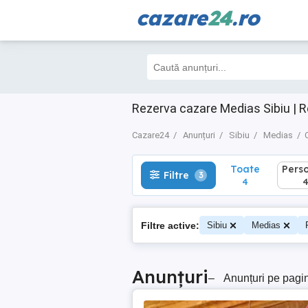
cazare
24
.ro
Toate
Perso
Filtre
3
4
4
Rezerva cazare Medias Sibiu | R
Cazare24
Anunțuri
Sibiu
Medias
Toate
Pers
Filtre
3
4
Filtre active:
Sibiu
Medias
Anunțuri
–
Anunțuri pe pagi