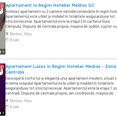
Apartament in Regim Hotelier Medias GC
3
Închiriez apartament cu 2 camere semidecomandate în regim hotel
Apartamentul este utilat și mobilat în totalitate asiguranduse tot
strictul necesar. Apartamentul este la etajul 2 în cartierul Gura
Câmpului. Dispune de centrala proprie, mașina de spălat, cuptor cu
microunde, frigider, aragaz cu gaz, ...
Medias, Sibiu
8 iulie
5
Apartament Luxos in Regim Hotelier Medias - Zona
2
Centrala
Descoperă confortul și eleganța unui apartament modern, situat c
în inima orașului! Apartamentul este utilat și mobilat în totalitate
asiguranduse tot strictul necesar. Apartamentul este la etajul 1 z
centrală. Dispune de centrala proprie, aer condiționat, mașina de
spălat, cuptor cu microunde, ...
Medias, Sibiu
8 iulie
5