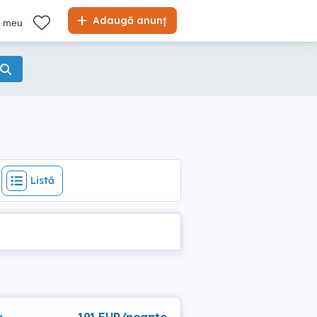
Listă
Adaugă anunț
l meu
Listă