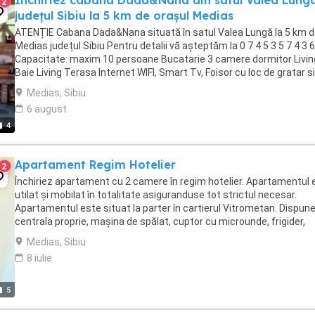
Închiriez cabana Dada&Nana din satul Valea Lung
2
județul Sibiu la 5 km de orașul Medias
ATENȚIE Cabana Dada&Nana situată în satul Valea Lungă la 5 km 
Medias județul Sibiu Pentru detalii vă așteptăm la 0 7 4 5 3 5 7 4 3 6
Capacitate: maxim 10 persoane Bucatarie 3 camere dormitor Livin
Baie Living Terasa Internet WIFI, Smart Tv, Foisor cu loc de gratar si
ceaun! ...
Medias, Sibiu
6 august
4
Apartament Regim Hotelier
2
Închiriez apartament cu 2 camere în regim hotelier. Apartamentul 
utilat și mobilat în totalitate asiguranduse tot strictul necesar.
Apartamentul este situat la parter în cartierul Vitrometan. Dispun
centrala proprie, mașina de spălat, cuptor cu microunde, frigider,
cuptor gaz, prăjitor de paine, ...
Medias, Sibiu
8 iulie
5