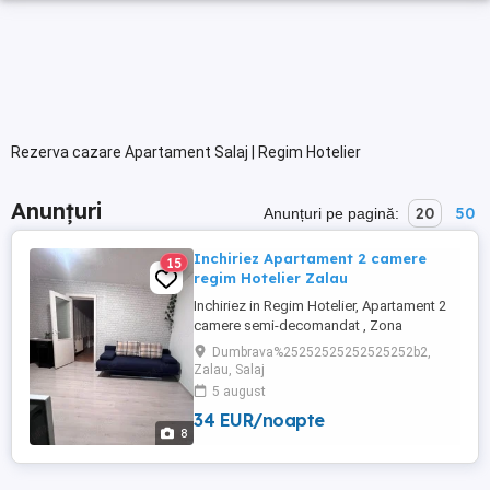
Rezerva cazare Apartament Salaj | Regim Hotelier
Anunțuri
20
50
Anunțuri pe pagină:
Inchiriez Apartament 2 camere
15
regim Hotelier Zalau
Inchiriez in Regim Hotelier, Apartament 2
camere semi-decomandat , Zona
Dumbrava 2 , str Pietris , Zalau In imediata
Dumbrava%25252525252525252b2,
apropiere a Spitalului Judetean Are toate
Zalau, Salaj
utilitatile, dispune de toate cele necesare
5 august
pentru igiena (sapun,gel de dus,prosoape
34 EUR/noapte
curate etc) Garantam ca va cazati intr-un
8
loc unde curatenia ...