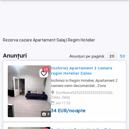
Rezerva cazare Apartament Salaj | Regim Hotelier
Anunțuri
20
50
Anunțuri pe pagină:
Inchiriez Apartament 2 camere
15
regim Hotelier Zalau
Inchiriez in Regim Hotelier, Apartament 2
camere semi-decomandat , Zona
Dumbrava 2 , str Pietris , Zalau In imediata
Dumbrava%25252525252525252b2,
apropiere a Spitalului Judetean Are toate
Zalau, Salaj
utilitatile, dispune de toate cele necesare
azi 11:52
pentru igiena (sapun,gel de dus,prosoape
34 EUR/noapte
curate etc) Garantam ca va cazati intr-un
8
loc unde curatenia ...