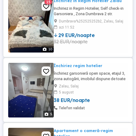
Inchiriez in Regim Hotelier Zalau
15
Inchiriez in Regim Hotelier, Self check-in
Garsoniera , Zona Dumbrava 2 str.
Torentului Zalau In imediata apropiere a
Dumbrava%252525252b2, Zalau, Salaj
Spitalului Judetean Decomandat , Baie
azi 11:52
,bucatarie hol,dormitor ,balcon Are toate
29 EUR/noapte
utilitatile, dispune de toate cele necesare
32 EUR/noapte
pentru igiena (sapun,gel de dus,prosoape
curate etc) Capacitate ...
10
Închiriez regim hotelier
Închiriez garsonieră open space, etajul 3,
zona autogării, imobilul dispune de toate
cele necesare
Zalau, Salaj
5 august
38 EUR/noapte
Telefon validat
5
Apartament o cameră-regim