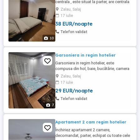
centrala , este situat la parter, are centrala
proprie, Wi-Fi, TV, este compus din 2
Zalau, Salaj
camere, hol, baie și bucătărie, aproape de
17 iulie
stații de autobuz, aproape de
38 EUR/noapte
supermarket.
Telefon validat
10
Garsoniera in regim hotelier
Garsoniera in regim hotelier, este
compusa din hol, baie, bucătărie, camera
și balcon , dipune de centrala proprie , și
Zalau, Salaj
Wi-Fi, este situata la etajul 1 , zona foarte
17 iulie
linistita , în Bradet .
29 EUR/noapte
Telefon validat
7
Apartament 2 cam regim hotelier
Închiriez apartament 2 camere,
decomandat, parter, echipat cu toate cele