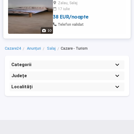
necesare, Wi-Fi, masina de spălat rufe,
Zalau, Salaj
cuptor cu microunde, TV, deține și loc de
17 iulie
parcare . 200 lei pe noapte.
38 EUR/noapte
Telefon validat
10
Cazare24
Anunțuri
Salaj
Cazare - Turism
Categorii
Județe
Localități