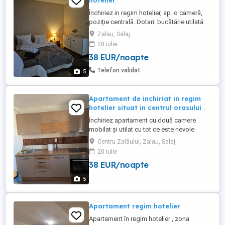
hotelier
Închiriez in regim hotelier, ap. o cameră,
poziție centrală. Dotari: bucătărie utilată
cu toate cele necesare, balcon pentru
Zalau, Salaj
fumători, mașină de spălat rufe, TV, baie,
28 iulie
produse de igiena si curatenie, uscător de
38 EUR/noapte
păr. Capacitate: 2 persoane Pret:200 ron,
negociabil in functie de perioada de
Telefon validat
5
ședere si ...
Apartament de inchiriat in regim
hotelier situat in centrul orasului .
Închiriez apartament cu două camere
mobilat și utilat cu tot ce este nevoie
pentru șederea ta ! Apartamentul este
Centru Zalăului, Zalau, Salaj
situat în centrul orașului Zalău .
20 iulie
38 EUR/noapte
5
Apartament regim hotelier
Apartament în regim hotelier , zona