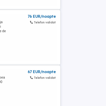
76 EUR/noapte
ja
Telefon validat
i
ie de
67 EUR/noapte
apea
Telefon validat
00