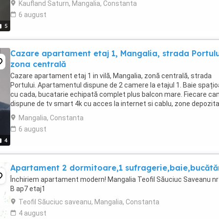
Kaufland Saturn, Mangalia, Constanta
6 august
5
Cazare apartament etaj 1, Mangalia, strada Portulu
zona centrală
Cazare apartament etaj 1 in vilă, Mangalia, zonă centrală, strada
Portului. Apartamentul dispune de 2 camere la etajul 1. Baie spați
cu cada, bucatarie echipată complet plus balcon mare. Fiecare c
dispune de tv smart 4k cu acces la internet si cablu, zone depozita
internet nelimitat, aer ...
Mangalia, Constanta
6 august
4
Apartament 2 dormitoare,1 sufragerie,baie,bucătă
Închiriem apartament modern! Mangalia Teofil Săuciuc Saveanu nr
B ap7 etaj1
Teofil Săuciuc saveanu, Mangalia, Constanta
4 august