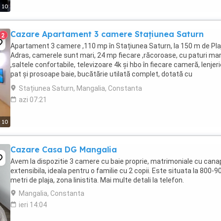
10
Cazare Apartament 3 camere Stațiunea Saturn
2
Apartament 3 camere ,110 mp în Stațiunea Saturn, la 150 m de Pla
Adras, camerele sunt mari, 24 mp fiecare ,răcoroase, cu paturi mar
,saltele confortabile, televizoare 4k și hbo în fiecare cameră, lenjer
pat și prosoape baie, bucătărie utilată complet, dotată cu
electrocasnice de calitate, mașină ...
Stațiunea Saturn, Mangalia, Constanta
azi 07:21
10
Cazare Casa DG Mangalia
Avem la dispozitie 3 camere cu baie proprie, matrimoniale cu can
extensibila, ideala pentru o familie cu 2 copii. Este situata la 800-9
metri de plaja, zona linistita. Mai multe detali la telefon.
Mangalia, Constanta
ieri 14:04