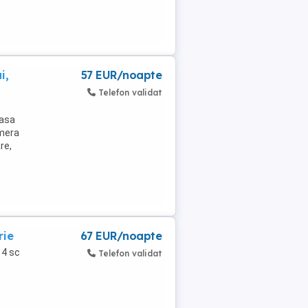
i,
57 EUR/noapte
Telefon validat
oasa
amera
re,
rie
67 EUR/noapte
 4 sc
Telefon validat