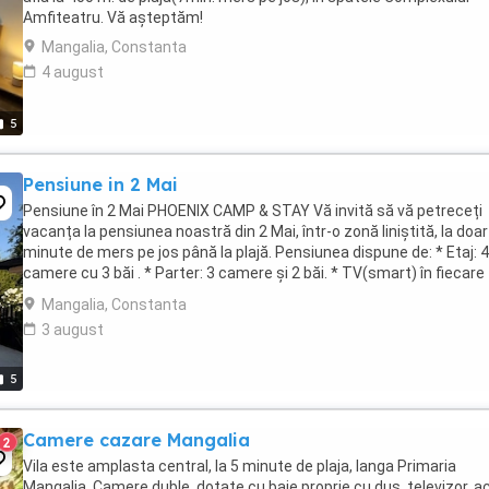
Amfiteatru. Vă așteptăm!
Mangalia, Constanta
4 august
5
Pensiune in 2 Mai
Pensiune în 2 Mai PHOENIX CAMP & STAY Vă invită să vă petreceți
vacanța la pensiunea noastră din 2 Mai, într-o zonă liniștită, la doar
minute de mers pe jos până la plajă. Pensiunea dispune de: * Etaj: 4
camere cu 3 băi . * Parter: 3 camere și 2 băi. * TV(smart) în fiecare
cameră * Wi-Fi gratuit. * ...
Mangalia, Constanta
3 august
5
Camere cazare Mangalia
2
Vila este amplasta central, la 5 minute de plaja, langa Primaria
Mangalia. Camere duble, dotate cu baie proprie cu dus, televizor, 