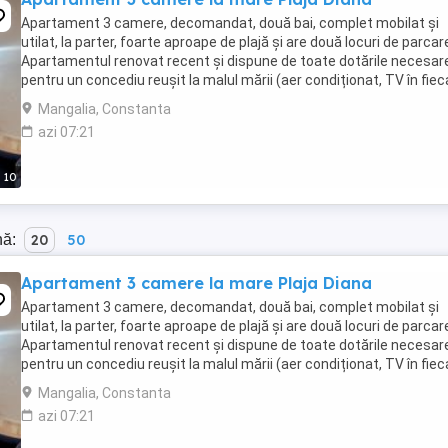
Apartament 3 camere, decomandat, două bai, complet mobilat și
utilat, la parter, foarte aproape de plajă și are două locuri de parcar
Apartamentul renovat recent și dispune de toate dotările necesar
pentru un concediu reușit la malul mării (aer condiționat, TV în fiec
cameră, mașină de spălat, ...
Mangalia, Constanta
azi 07:21
10
nă:
20
50
Apartament 3 camere la mare Plaja Diana
Apartament 3 camere, decomandat, două bai, complet mobilat și
utilat, la parter, foarte aproape de plajă și are două locuri de parcar
Apartamentul renovat recent și dispune de toate dotările necesar
pentru un concediu reușit la malul mării (aer condiționat, TV în fiec
cameră, mașină de spălat, ...
Mangalia, Constanta
azi 07:21