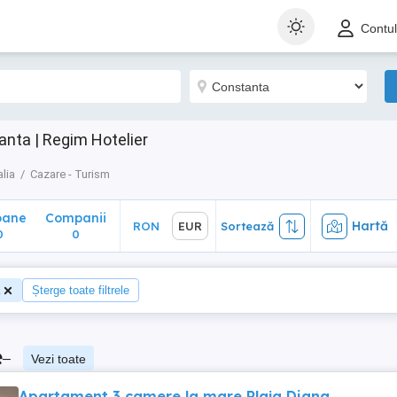
ane
Companii
Hartă
RON
EUR
Sortează
Contu
0
nta | Regim Hotelier
lia
Cazare - Turism
oane
Companii
Hartă
RON
EUR
Sortează
0
0
Șterge toate filtrele
e
–
Vezi toate
Apartament 3 camere la mare Plaja Diana