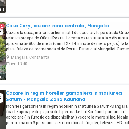
5
Casa Cory, cazare zona centrala, Mangalia
1
Cazare la casa, intr-un cartier linistit de case si vile pe strada Oituz
relativ aproape de Oficiul Postal. Locatia este situata la o distanta
aproximativ 800 de metri (cam 12 - 14 minute de mers pe jos) fata
plaja, faleza de promenada si de Portul Turistic al Mangaliei. Came
...
Mangalia, Constanta
ieri 13:40
5
Cazare in regim hotelier garsoniera in statiunea
Saturn - Mangalia Zona Kaufland
Inchiriez garsoniera in regim hotelier in statiunea Saturn-Mangalia,
foarte aproape de plaja si de hipermarket-ul Kaufland, parcare in
apropiere ( in functie de disponibilitati) vedere la mare si lac, ideala
pentru maxim 3 persoane, aer conditionat, frigider, televizor HD, ca
TV, miniaragaz cu butelie, ...