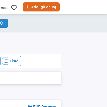
Listă
Adaugă anunț
l meu
Listă
86 EUR/noapte