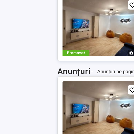
Promovat
Anunțuri
–
Anunțuri pe pagi