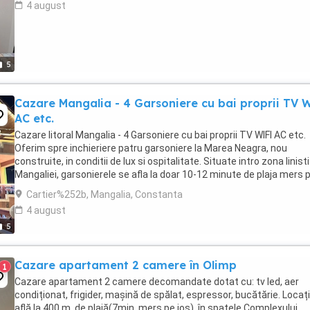
4 august
5
Cazare Mangalia - 4 Garsoniere cu bai proprii TV 
AC etc.
Cazare litoral Mangalia - 4 Garsoniere cu bai proprii TV WIFI AC etc.
Oferim spre inchieriere patru garsoniere la Marea Neagra, nou
construite, in conditii de lux si ospitalitate. Situate intro zona linist
Mangaliei, garsonierele se afla la doar 10-12 minute de plaja mers 
jos sau 4-5 minute ...
Cartier%252b, Mangalia, Constanta
4 august
5
Cazare apartament 2 camere în Olimp
1
Cazare apartament 2 camere decomandate dotat cu: tv led, aer
condiționat, frigider, mașină de spălat, espressor, bucătărie. Locaț
află la 400 m. de plajă(7min. mers pe jos), în spatele Complexului