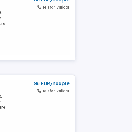
Telefon validat
e.
e
are
86 EUR/noapte
Telefon validat
e.
e
are