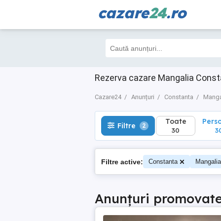
cazare
24
.ro
Toate
Perso
Filtre
2
30
30
Rezerva cazare Mangalia Consta
Cazare24
Anunțuri
Constanta
Manga
Toate
Pers
Filtre
2
30
3
Filtre active:
Constanta
Mangalia
Anunțuri promovat