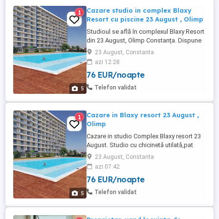
Cazare studio in complex Blaxy
1
Resort cu piscine 23 August , Olimp
Studioul se află în complexul Blaxy Resort
din 23 August, Olimp Constanța. Dispune
de 4 piscine din care una pentru copii.
23 August, Constanta
Complexul este la nici 5 minute de
azi 12:28
mare,unde se află și restaurant popasul
76 EUR/noapte
pescarilor. Studioul este cu chicinetă
complet utilata,mai dispune de un pat
Telefon validat
5
king size și o canapea,vederea ...
Cazare in Blaxy resort 23 August ,
1
Olimp
Cazare in studio Complex Blaxy resort 23
August. Studio cu chicinetă utilată,pat
matrimonial și canapea. Capacitate este
23 August, Constanta
de trei adulți sau o familie compusă din
azi 07:42
doii adulți și doi copii minori. Prețul este
76 EUR/noapte
de 400 pe noapte, minim două nopții, de
la trei nopți prețul este negociabil. Spre
Telefon validat
5
exemplu pentru ...