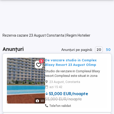
Rezerva cazare 23 August Constanta | Regim Hotelier
Anunțuri
20
50
Anunțuri pe pagină:
De vanzare studio in Complex
5
Blaxy Resort 23 August Olimp
Studio de vanzare in Complexul Blaxy
resort.Complexul este situat in zona
popasul pescarilor la 3-4 minute de
23 August, Constanta
mare,in complex există 4 piscine,3 de
azi 15:42
adulți și una de copii.Accesul in complex
53,000 EUR/noapte
se face pe la barieră,are parcare și este cu
55,000 EUR/noapte
pază. Vedere este spre lac . Un atu este că
10
la nici 5 minute se afla ...
Telefon validat