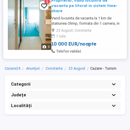
Proprietar, vand locuinta de
1
vacanta pe litoral in sistem time-
share
Vand locuinta de vacanta la 1 km de
statiunea Olimp, formata din 1 camera, in
supr. de 32mp, mobilata si utilata, in
23 August, Constanta
proprietate periodica (time-share) pentru
7 iulie
o perioada de 1 saptamana pe viata, in
10 000 EUR/noapte
varf de sezon (luna August), etaj 6, cu
5
vedere la mare. Poate gazdui 2 adulți și 2
Telefon validat
copii, sau 3 adulți. ...
Cazare24
Anunțuri
Constanta
23 August
Cazare - Turism
Categorii
Județe
Localități