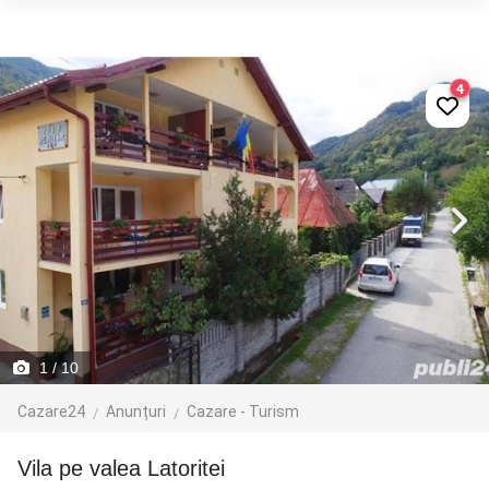
4
1
/ 10
Cazare24
Anunțuri
Cazare - Turism
Vila pe valea Latoritei