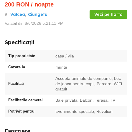
200
RON
/ noapte
Valcea
,
Ciungetu
Vezi pe hartă
Valabil din 8/6/2026 5:21:11 PM
Specificații
Tip proprietate
casa / vila
Cazare la
munte
Accepta animale de companie, Loc
Facilitati
de joaca pentru copii, Parcare, WiFi
gratuit
Facilitatile camerei
Baie privata, Balcon, Terasa, TV
Potrivit pentru
Evenimente speciale, Revelion
Descriere