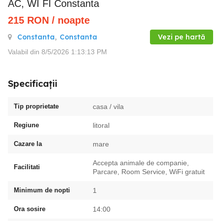
AC, WI FI Constanta
215
RON
/ noapte
Constanta
,
Constanta
Vezi pe hartă
Valabil din 8/5/2026 1:13:13 PM
Specificații
Tip proprietate
casa / vila
Regiune
litoral
Cazare la
mare
Accepta animale de companie,
Facilitati
Parcare, Room Service, WiFi gratuit
Minimum de nopti
1
Ora sosire
14:00