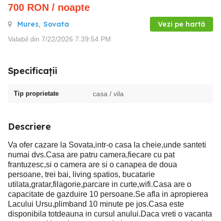
700
RON
/ noapte
Mures
,
Sovata
Vezi pe hartă
Valabil din 7/22/2026 7:39:54 PM
Specificații
Tip proprietate
casa / vila
Descriere
Va ofer cazare la Sovata,intr-o casa la cheie,unde santeti
numai dvs.Casa are patru camera,fiecare cu pat
frantuzesc,si o camera are si o canapea de doua
persoane, trei bai, living spatios, bucatarie
utilata,gratar,filagorie,parcare in curte,wifi.Casa are o
capacitate de gazduire 10 persoane.Se afla in apropierea
Lacului Ursu,plimband 10 minute pe jos.Casa este
disponibila totdeauna in cursul anului.Daca vreti o vacanta