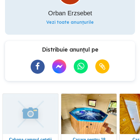
Orban Erzsebet
Vezi toate anunțurile
Distribuie anunțul pe
Cabana campul cetatii
Cazare pentru 18
Cazare Sovata ,