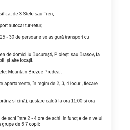
ificat de 3 Stele sau Tren;
ort autocar tur-retur;
 25 - 30 de persoane se asigură transport cu
tea de domiciliu București, Ploiești sau Brașov, la
i și alte locații.
stele: Mountain Brezee Predeal.
te apartamente, în regim de 2, 3, 4 locuri, fiecare
rânz si cină), gustare caldă la ora 11:00 și ora
de schi între 2 - 4 ore de schi, în funcție de nivelul
în grupe de 6 7 copii;