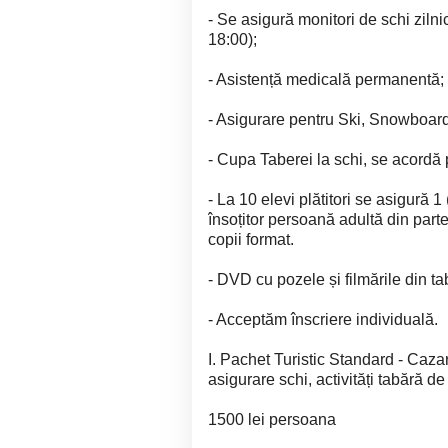
- Se asigură monitori de schi zilni
18:00);
- Asistență medicală permanentă;
- Asigurare pentru Ski, Snowboard
- Cupa Taberei la schi, se acordă 
- La 10 elevi plătitori se asigură 1
însoțitor persoană adultă din part
copii format.
- DVD cu pozele și filmările din t
- Acceptăm înscriere individuală.
I. Pachet Turistic Standard - Caza
asigurare schi, activități tabără de
1500 lei persoana