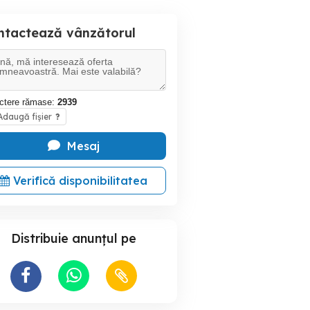
ntactează vânzătorul
ctere rămase:
2939
daugă fișier
?
Mesaj
Verifică disponibilitatea
Distribuie anunțul pe