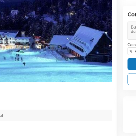
Co
Cara
A
el