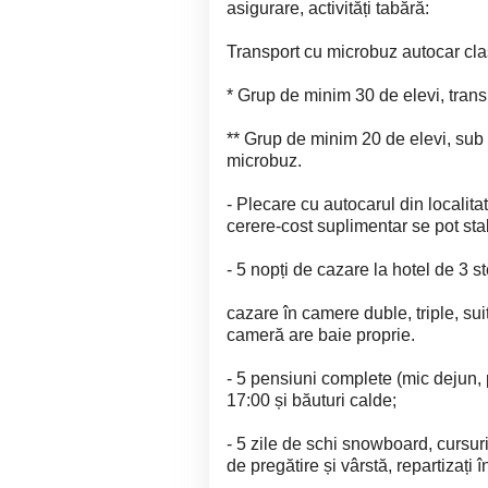
asigurare, activități tabără:
Transport cu microbuz autocar clas
* Grup de minim 30 de elevi, transp
** Grup de minim 20 de elevi, sub
microbuz.
- Plecare cu autocarul din localita
cerere-cost suplimentar se pot stabil
- 5 nopți de cazare la hotel de 3 
cazare în camere duble, triple, sui
cameră are baie proprie.
- 5 pensiuni complete (mic dejun, p
17:00 și băuturi calde;
- 5 zile de schi snowboard, cursuri 
de pregătire și vârstă, repartizați 