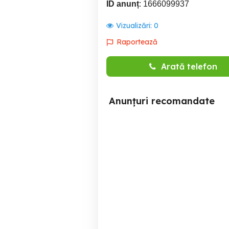
ID anunț
: 1666099937
Vizualizări:
0
Raportează
Arată telefon
Anunțuri recomandate
Apartament regim hotelier
Brasov