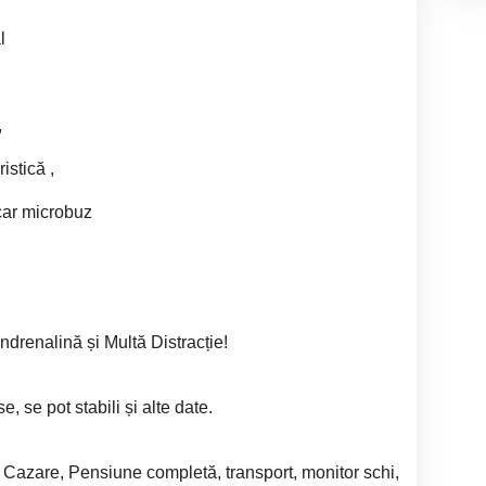
l
,
stică ,
car microbuz
drenalină și Multă Distracție!
 se pot stabili și alte date.
d: Cazare, Pensiune completă, transport, monitor schi,