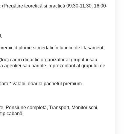
c (Pregătire teoretică și practică 09:30-11:30, 16:00-
;
premii, diplome și medalii în funcție de clasament;
 (loc) cadru didactic organizator al grupului sau
ea agenției sau părinte, reprezentant al grupului de
abără * valabil doar la pachetul premium.
re, Pensiune completă, Transport, Monitor schi,
 tip cabană.