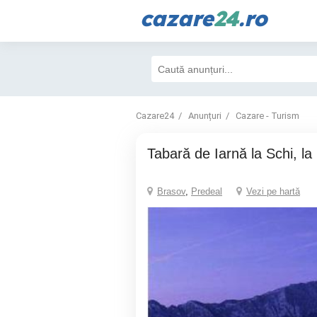
cazare
24
.ro
Cazare24
Anunțuri
Cazare - Turism
Tabară de Iarnă la Schi, la
Brasov
,
Predeal
Vezi pe hartă