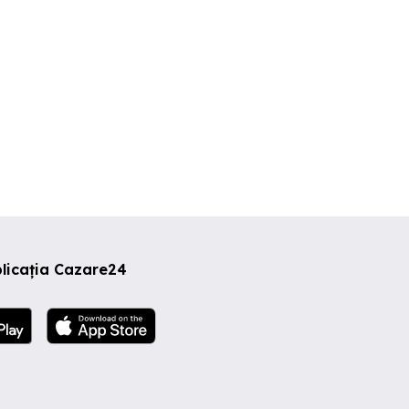
0 RON
150 RON
50 RON
licația Cazare24