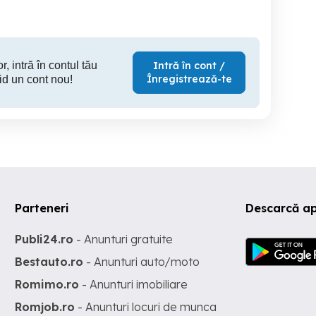
180 RON
280 RON
30
r, intră în contul tău
Intră în cont /
Înregistrează-te
id un cont nou!
Parteneri
Descarcă ap
Publi24.ro
- Anunturi gratuite
Bestauto.ro
- Anunturi auto/moto
Romimo.ro
- Anunturi imobiliare
Romjob.ro
- Anunturi locuri de munca