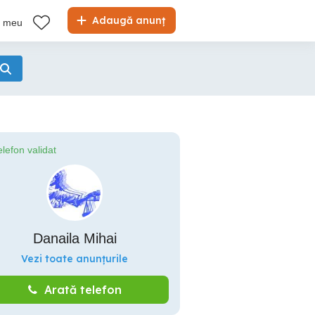
Adaugă anunț
l meu
elefon validat
Danaila Mihai
Vezi toate anunțurile
Arată telefon