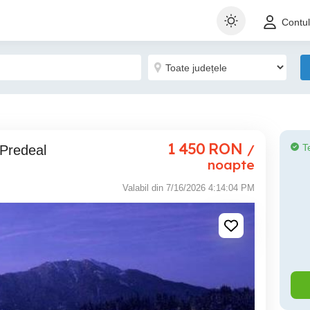
Contu
1 450
RON
/
T
 Predeal
noapte
Valabil din 7/16/2026 4:14:04 PM