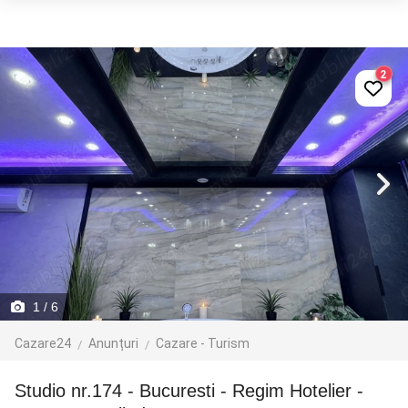
2
1
/ 6
Cazare24
Anunțuri
Cazare - Turism
Studio nr.174 - Bucuresti - Regim Hotelier -