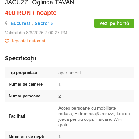
JACUZZI Oglinda TAVAN
400
RON
/ noapte
Bucuresti
,
Sector 3
Vezi pe hartă
Valabil din 8/6/2026 7:00:27 PM
Repostat automat
Specificații
Tip proprietate
apartament
Numar de camere
1
Numar persoane
2
Acces persoane cu mobilitate
redusa, Hidromasaj&Jacuzzi, Loc de
Facilitati
joaca pentru copii, Parcare, WiFi
gratuit
Minimum de nopti
1