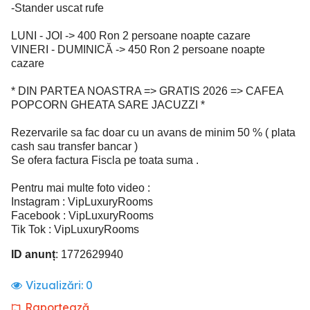
-Stander uscat rufe
LUNI - JOI -> 400 Ron 2 persoane noapte cazare
VINERI - DUMINICĂ -> 450 Ron 2 persoane noapte
cazare
* DIN PARTEA NOASTRA => GRATIS 2026 => CAFEA
POPCORN GHEATA SARE JACUZZI *
Rezervarile sa fac doar cu un avans de minim 50 % ( plata
cash sau transfer bancar )
Se ofera factura Fiscla pe toata suma .
Pentru mai multe foto video :
Instagram : VipLuxuryRooms
Facebook : VipLuxuryRooms
Tik Tok : VipLuxuryRooms
ID anunț
: 1772629940
Vizualizări:
0
Raportează