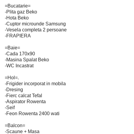
=Bucatarie=
-Plita gaz Beko
-Hota Beko
-Cuptor microunde Samsung
-Vesela completa 2 persoane
-FRAPIERA
=Baie=
-Cada 170x90
-Masina Spalat Beko
-WC Incastrat
=Hol=.
-Frigider incorporat in mobila
-Dresing
-Fierc calcat Tefal
-Aspirator Rowenta
-Seif
-Feon Rowenta 2400 wati
=Balcon=
-Scaune + Masa