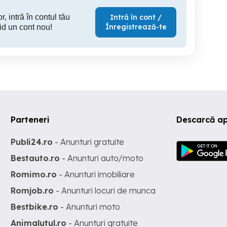
r, intră în contul tău
Intră în cont /
Înregistrează-te
id un cont nou!
Parteneri
Descarcă ap
Publi24.ro
- Anunturi gratuite
Bestauto.ro
- Anunturi auto/moto
Romimo.ro
- Anunturi imobiliare
Romjob.ro
- Anunturi locuri de munca
Bestbike.ro
- Anunturi moto
Animalutul.ro
- Anunturi gratuite