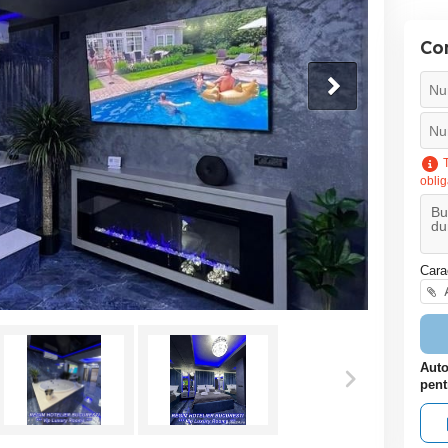
Co
T
oblig
Cara
A
Auto
pent