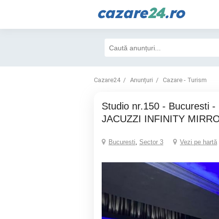
cazare
24
.ro
Cazare24
Anunțuri
Cazare - Turism
Studio nr.150 - Bucuresti - Regim Hotelier -
JACUZZI INFINITY MIRR
Bucuresti
,
Sector 3
Vezi pe hartă