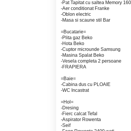
-Pat Tapitat cu saltea Memory 16
-Aer conditionat Franke
-Oblon electric
-Masa si scaune stil Bar
=Bucatarie=
-Plita gaz Beko
-Hota Beko
-Cuptor microunde Samsung
-Masina Spalat Beko
-Vesela completa 2 persoane
-FRAPIERA
=Baie=
-Cabina dus cu PLOAIE
-WC Incastrat
=Hol=
-Dresing
-Fierc calcat Tefal
-Aspirator Rowenta
-Seif