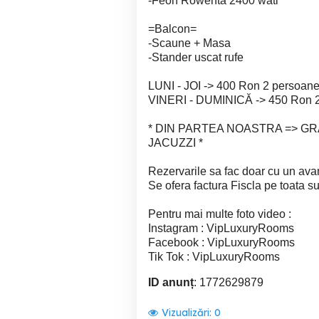
-Feon Rowenta 2400 wati
=Balcon=
-Scaune + Masa
-Stander uscat rufe
LUNI - JOI -> 400 Ron 2 persoan
VINERI - DUMINICĂ -> 450 Ron 2
* DIN PARTEA NOASTRA => G
JACUZZI *
Rezervarile sa fac doar cu un ava
Se ofera factura Fiscla pe toata s
Pentru mai multe foto video :
Instagram : VipLuxuryRooms
Facebook : VipLuxuryRooms
Tik Tok : VipLuxuryRooms
ID anunț
: 1772629879
Vizualizări:
0