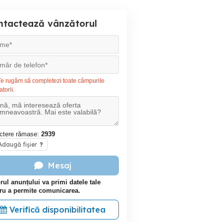
ntactează vânzătorul
e rugăm să completezi toate câmpurile
atorii.
ctere rămase:
2939
daugă fișier
?
Mesaj
rul anunțului va primi datele tale
ru a permite comunicarea.
Verifică disponibilitatea