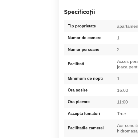
Specificații
Tip proprietate
apartamen
Numar de camere
1
Numar persoane
2
Acces pers
Facilitati
joaca pentr
Minimum de nopti
1
Ora sosire
16:00
Ora plecare
11:00
Accepta fumatori
True
Aer condit
Facilitatile camerei
hidromasaj