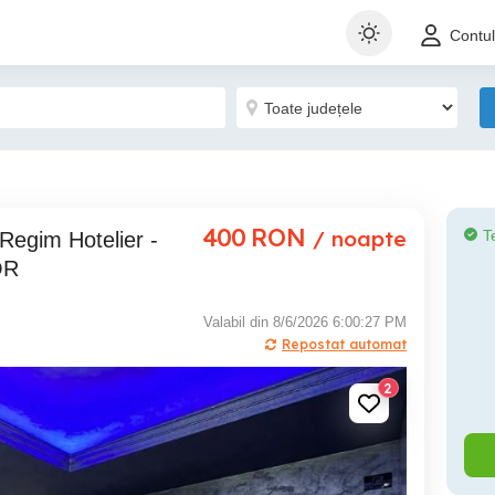
Contu
400
RON
/ noapte
T
OR
Valabil din 8/6/2026 6:00:27 PM
Repostat automat
2