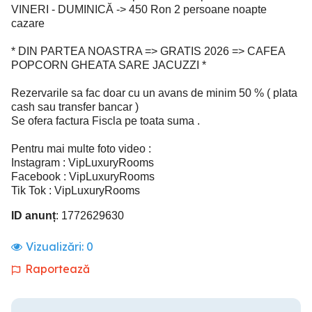
VINERI - DUMINICĂ -> 450 Ron 2 persoane noapte
cazare
* DIN PARTEA NOASTRA => GRATIS 2026 => CAFEA
POPCORN GHEATA SARE JACUZZI *
Rezervarile sa fac doar cu un avans de minim 50 % ( plata
cash sau transfer bancar )
Se ofera factura Fiscla pe toata suma .
Pentru mai multe foto video :
Instagram : VipLuxuryRooms
Facebook : VipLuxuryRooms
Tik Tok : VipLuxuryRooms
ID anunț
: 1772629630
Vizualizări:
0
Raportează