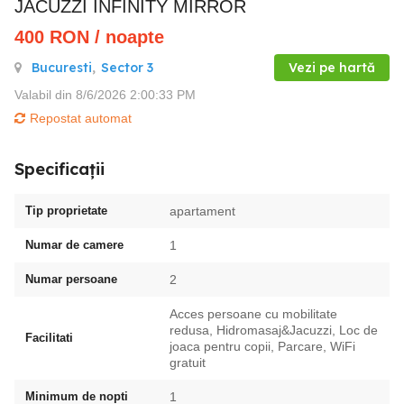
JACUZZI INFINITY MIRROR
400
RON
/ noapte
Bucuresti
,
Sector 3
Vezi pe hartă
Valabil din 8/6/2026 2:00:33 PM
Repostat automat
Specificații
Tip proprietate
apartament
Numar de camere
1
Numar persoane
2
Acces persoane cu mobilitate
redusa, Hidromasaj&Jacuzzi, Loc de
Facilitati
joaca pentru copii, Parcare, WiFi
gratuit
Minimum de nopti
1