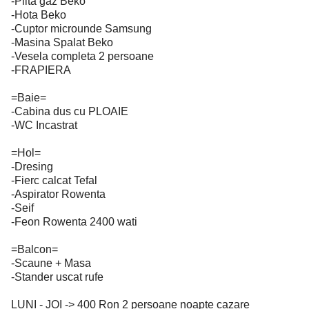
-Plita gaz Beko
-Hota Beko
-Cuptor microunde Samsung
-Masina Spalat Beko
-Vesela completa 2 persoane
-FRAPIERA
=Baie=
-Cabina dus cu PLOAIE
-WC Incastrat
=Hol=
-Dresing
-Fierc calcat Tefal
-Aspirator Rowenta
-Seif
-Feon Rowenta 2400 wati
=Balcon=
-Scaune + Masa
-Stander uscat rufe
LUNI - JOI -> 400 Ron 2 persoane noapte cazare