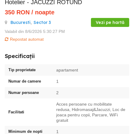
Hotelier - JACUZZI ROTUND
350
RON
/ noapte
Bucuresti
,
Sector 3
Vezi pe hartă
Valabil din 8/6/2026 5:30:27 PM
Repostat automat
Specificații
Tip proprietate
apartament
Numar de camere
1
Numar persoane
2
Acces persoane cu mobilitate
redusa, Hidromasaj&Jacuzzi, Loc de
Facilitati
joaca pentru copii, Parcare, WiFi
gratuit
Minimum de nopti
1