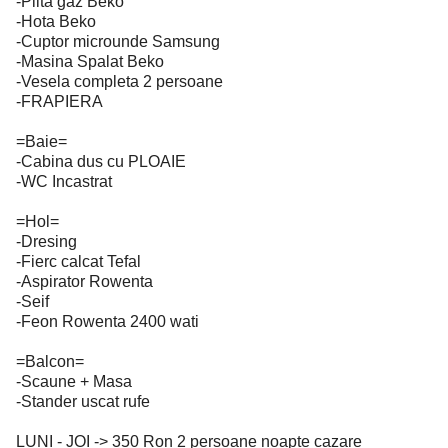
-Plita gaz Beko
-Hota Beko
-Cuptor microunde Samsung
-Masina Spalat Beko
-Vesela completa 2 persoane
-FRAPIERA
=Baie=
-Cabina dus cu PLOAIE
-WC Incastrat
=Hol=
-Dresing
-Fierc calcat Tefal
-Aspirator Rowenta
-Seif
-Feon Rowenta 2400 wati
=Balcon=
-Scaune + Masa
-Stander uscat rufe
LUNI - JOI -> 350 Ron 2 persoane noapte cazare