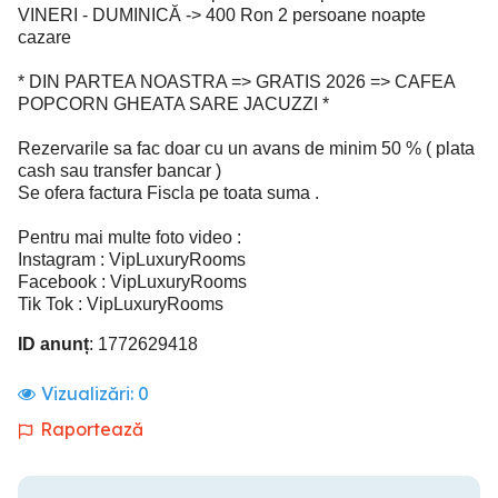
VINERI - DUMINICĂ -> 400 Ron 2 persoane noapte
cazare
* DIN PARTEA NOASTRA => GRATIS 2026 => CAFEA
POPCORN GHEATA SARE JACUZZI *
Rezervarile sa fac doar cu un avans de minim 50 % ( plata
cash sau transfer bancar )
Se ofera factura Fiscla pe toata suma .
Pentru mai multe foto video :
Instagram : VipLuxuryRooms
Facebook : VipLuxuryRooms
Tik Tok : VipLuxuryRooms
ID anunț
: 1772629418
Vizualizări:
0
Raportează