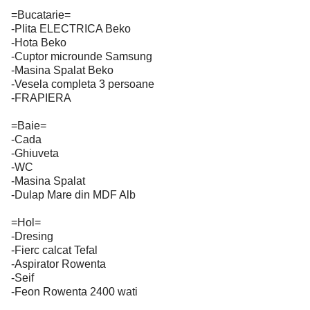
=Bucatarie=
-Plita ELECTRICA Beko
-Hota Beko
-Cuptor microunde Samsung
-Masina Spalat Beko
-Vesela completa 3 persoane
-FRAPIERA
=Baie=
-Cada
-Ghiuveta
-WC
-Masina Spalat
-Dulap Mare din MDF Alb
=Hol=
-Dresing
-Fierc calcat Tefal
-Aspirator Rowenta
-Seif
-Feon Rowenta 2400 wati