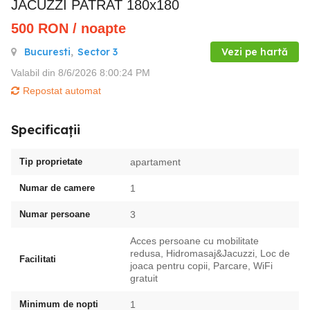
JACUZZI PATRAT 180x180
500
RON
/ noapte
Bucuresti
,
Sector 3
Vezi pe hartă
Valabil din 8/6/2026 8:00:24 PM
Repostat automat
Specificații
Tip proprietate
apartament
Numar de camere
1
Numar persoane
3
Acces persoane cu mobilitate
redusa, Hidromasaj&Jacuzzi, Loc de
Facilitati
joaca pentru copii, Parcare, WiFi
gratuit
Minimum de nopti
1