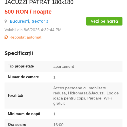
JACUZZI PATRAT 180x180
500
RON
/ noapte
Bucuresti
,
Sector 3
Vezi pe hartă
Valabil din 8/6/2026 4:32:44 PM
Repostat automat
Specificații
Tip proprietate
apartament
Numar de camere
1
Acces persoane cu mobilitate
redusa, Hidromasaj&Jacuzzi, Loc de
Facilitati
joaca pentru copii, Parcare, WiFi
gratuit
Minimum de nopti
1
Ora sosire
16:00