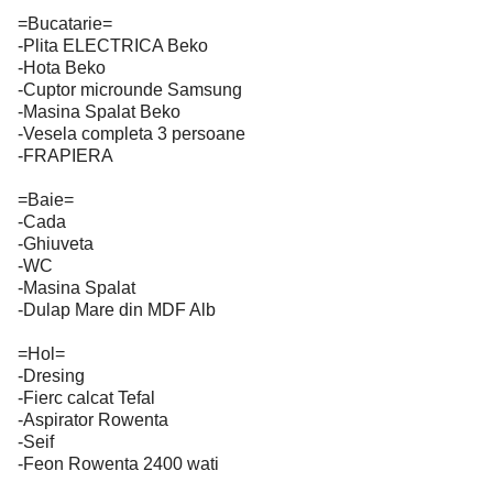
=Bucatarie=
-Plita ELECTRICA Beko
-Hota Beko
-Cuptor microunde Samsung
-Masina Spalat Beko
-Vesela completa 3 persoane
-FRAPIERA
=Baie=
-Cada
-Ghiuveta
-WC
-Masina Spalat
-Dulap Mare din MDF Alb
=Hol=
-Dresing
-Fierc calcat Tefal
-Aspirator Rowenta
-Seif
-Feon Rowenta 2400 wati