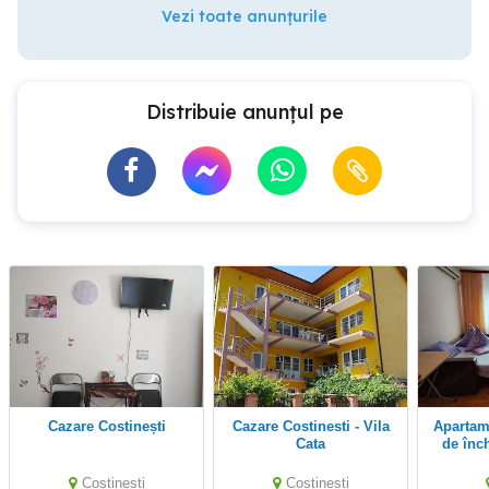
Vezi toate anunțurile
Distribuie anunțul pe
Cazare Costinești
Cazare Costinesti - Vila
Apartament cu 2 camere
Cata
de înch
Costinesti
Costinesti