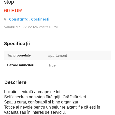
stop
60
EUR
Constanta
,
Costinesti
Valabil din 6/23/2026 2:32:50 PM
Specificații
Tip proprietate
apartament
Cazare muncitori
True
Descriere
Locație centrală aproape de tot
Self check-in non-stop fără griji, fără întârzieri
Spațiu curat, confortabil și bine organizat
Tot ce ai nevoie pentru un sejur relaxant, fie că ești în
vacanță sau în interes de serviciu.