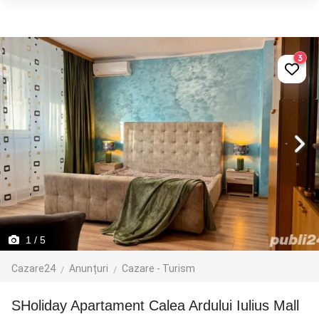
3
1
/ 5
Cazare24
Anunțuri
Cazare - Turism
SHoliday Apartament Calea Ardului Iulius Mall