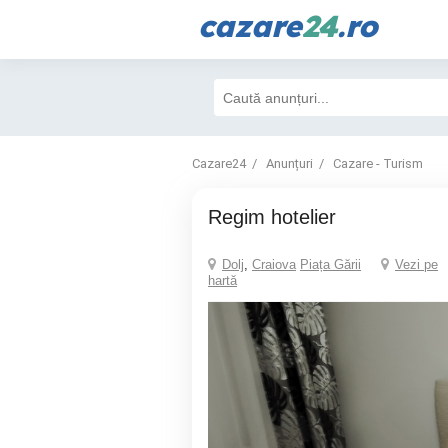
cazare
24
.ro
Cazare24
Anunțuri
Cazare - Turism
Regim hotelier
Dolj
,
Craiova
Piața Gării
Vezi pe
hartă