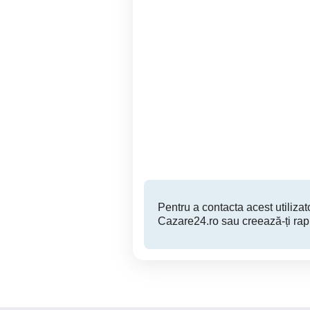
Închiriez garsonieră în
Craiova în regim
hotelier,ZONA
Ho
CENTRALĂ,LUX!!!
zi.
Craiova
150 RON
Pentru a contacta acest utilizato
Cazare24.ro sau creează-ți rap