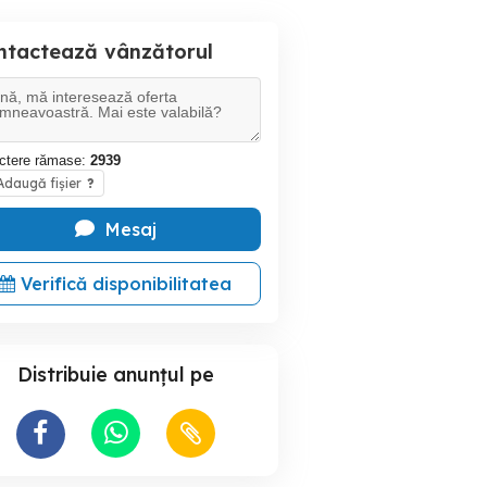
ntactează vânzătorul
ctere rămase:
2939
daugă fișier
?
Mesaj
Verifică disponibilitatea
Distribuie anunțul pe