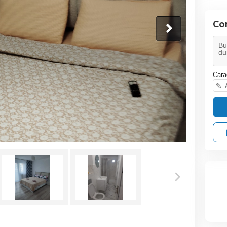
Co
Cara
A