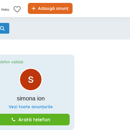
Adaugă anunț
l meu
elefon validat
simona ion
Vezi toate anunțurile
Arată telefon