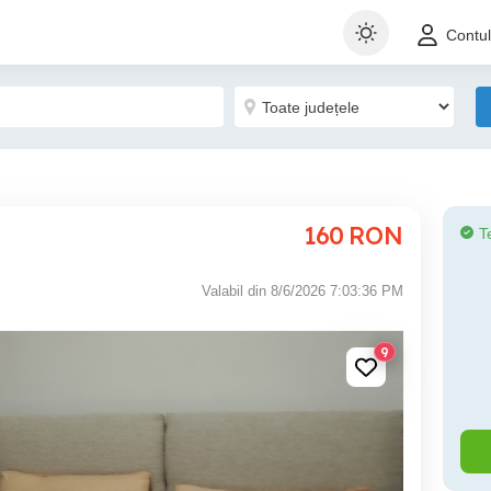
Contu
160
RON
T
Valabil din 8/6/2026 7:03:36 PM
9